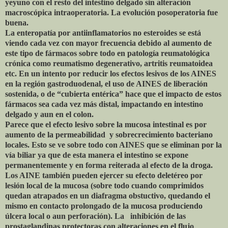
yeyuno con el resto del intestino delgado sin alteración
macroscópica intraoperatoria. La evolución posoperatoria fue
buena.
La enteropatía por antiinflamatorios no esteroides se está
viendo cada vez con mayor frecuencia debido al aumento de
este tipo de fármacos sobre todo en patología reumatológica
crónica como reumatismo degenerativo, artritis reumatoidea
etc. En un intento por reducir los efectos lesivos de los AINES
en la región gastroduodenal, el uso de AINES de liberación
sostenida, o de “cubierta entérica” hace que el impacto de estos
fármacos sea cada vez más distal, impactando en intestino
delgado y aun en el colon.
Parece que el efecto lesivo sobre la mucosa intestinal es por
aumento de la permeabilidad y sobrecrecimiento bacteriano
locales. Esto se ve sobre todo con AINES que se eliminan por la
vía biliar ya que de esta manera el intestino se expone
permanentemente y en forma reiterada al efecto de la droga.
Los AINE también pueden ejercer su efecto deletéreo por
lesión local de la mucosa (sobre todo cuando comprimidos
quedan atrapados en un diafragma obstuctivo, quedando el
mismo en contacto prolongado de la mucosa produciendo
úlcera local o aun perforación). La inhibición de las
prostaglandinas protectoras con alteraciones en el flujo