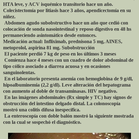
HTA leve, y ACV isquémico transitorio hace un año.
Colecistectomía por litiasis hace 3 años, apendicectomía en su
niñez.
Abdomen agudo subobstructivo hace un año que cedió con
colocación de sonda nasointestinal y reposo digestivo en 48 hs
permaneciendo asintomático desde entonces.
Medicación actual: Infliximab, prednisona 5 mg, AINES,
metoprolol, aspirina 81 mg. Subobstrucción
El paciente perdió 7 kg de peso en los últimos 3 meses
Comienza hace 4 meses con un cuadro de dolor abdominal de
tipo cólico asociado a diarrea acuosa y en ocasiones
sanguinolentas.
En el laboratorio presenta anemia con hemoglobina de 9 g/dl,
hipoalbuminemia (2,2 g/dl). Leve alteración del hepatograma
con aumento al doble de transaminasas. HIV negativo.
En las imágenes abdominales (Rx simple y TC) hay signos de
obstrucción del intestino delgado distal. La colonoscopía
mostró una colitis difusa inespecífica.
La enteroscopía con doble balón mostró la siguiente mostrada
con la cual se sospechó el diagnóstico.