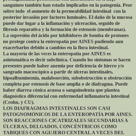
sanguíneo también han estado implicados en la patogenia. Peor
sobre todo el aumento de la permeabilidad intestinal con la
posterior invasión por factores luminales. El daño de la mucosa
puede dar lugar a la inflamación y ulceración, seguido de
fibrosis reparativa y la formación de estenosis (membranas).
La supresión del ácido por inhibidores de bomba de protones
no protege contra la enteropatía por AINES pudiendo aun
exacerbarlos debido a cambios en la flora intestinal.
La mayoría de las veces la enteropatía por AINES es
asintomática es decir subclínica. Cuando los síntomas se hacen
presentes puede haber anemia por deficiencia de hierro y/o
sangrado macoscópico a partir de úlceras intestinales,
hipoalbuminemia, malabsorción, subobstrucción u obstrucción
completa por estenosis de base amplia o de diafragma. Puede
haber diarrea cónica acuosa o sanguinolenta que plantea
diagnóstico diferencial con enfermedad inflamatoria intestinal
(Crohn, y CU).
LOS DIAFRAGMAS INTESTINALES SON CASI
PATOGNOMÓNICOS DE LA ENTEROPATÍA POR AINES.
SON REACCIONES CICATRIZALES SECUNDARIAS A
ÚLCERAS, DELGADOS, CONCÉNTRICOS COMO
TABIQUES CON AGUJERO CENTRAL A VECES DEL