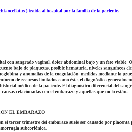
 ocellatus ) traída al hospital por la familia de la paciente.
al con sangrado vaginal, dolor abdominal bajo y un feto viable. O
ecuento bajo de plaquetas, posible hematuria, niveles sanguíneos el
emoglobina y anomalías de la coagulación, medidas mediante la pru
ntorno de recursos limitados como éste, el diagnóstico generalment
l historial médico de la paciente. El diagnóstico diferencial del sang
 causas relacionadas con el embarazo y aquellas que no lo están.
CON EL EMBARAZO
n el tercer trimestre del embarazo suele ser causado por placenta 
emorragia subcoriónica.