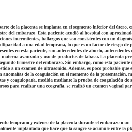
arte de la placenta se implanta en el segmento inferior del útero, es
estre del embarazo. Esta paciente acudió al hospital con aproxima
iones intermitentes, hallazgos que son consistentes con un diagnós
ltiparidad a una edad temprana, lo que es un factor de riesgo de 
resentes en esta paciente, son antecedentes de aborto, antecedentes 
ad materna avanzada y uso de productos de tabaco. La placenta pre
 segundo trimestre del embarazo. Sin embargo, como esta paciente
metido a un examen de ultrasonido. Además, es poco probable que e
en anomalías de la coagulación en el momento de la presentación, m
etas y coagulopatía, medida mediante la prueba de coagulación de 
rsos para realizar una ecografía, se realizó un examen vaginal pa
ento temprano y extenso de la placenta durante el embarazo o un
lmente implantada que hace que la sangre se acumule entre la pl