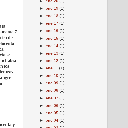
►
ene 20
(1)
►
ene 19
(1)
►
ene 18
(1)
►
ene 17
(1)
 la
►
ene 16
(1)
damente 7
tico de
►
ene 15
(1)
placenta
►
ene 14
(1)
de
►
ene 13
(1)
via se
 no había
►
ene 12
(1)
n los
►
ene 11
(1)
ientras
►
ene 10
(1)
sangre
ra
►
ene 09
(1)
►
ene 08
(1)
►
ene 07
(1)
►
ene 06
(1)
►
ene 05
(1)
►
ene 04
(1)
acenta y
►
ene 03
(1)