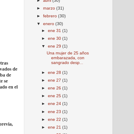
►
abril
(30)
►
marzo
(31)
►
febrero
(30)
▼
enero
(30)
►
ene 31
(1)
►
ene 30
(1)
▼
ene 29
(1)
Una mujer de 25 años
embarazada, con
tras
sangrado desp...
evados de
►
ene 28
(1)
eba de
►
ene 27
(1)
e se
rado en el
►
ene 26
(1)
►
ene 25
(1)
►
ene 24
(1)
►
ene 23
(1)
►
ene 22
(1)
previa,
►
ene 21
(1)