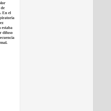
olor
 de
. En el
piratoria
dez
a estaba
r difuso
recuencia
rmal.