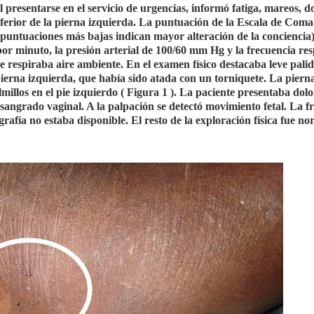
 presentarse en el servicio de urgencias, informó fatiga, mareos, d
ferior de la pierna izquierda. La puntuación de la Escala de Coma
 puntuaciones más bajas indican mayor alteración de la conciencia)
por minuto, la presión arterial de 100/60 mm Hg y la frecuencia res
e respiraba aire ambiente. En el examen físico destacaba leve pali
 pierna izquierda, que había sido atada con un torniquete. La piern
millos en el pie izquierdo ( Figura 1 ). La paciente presentaba dolo
sangrado vaginal. A la palpación se detectó movimiento fetal. La f
grafía no estaba disponible. El resto de la exploración física fue no