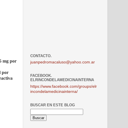
CONTACTO.
45 mg por
juanpedromacaluso@yahoo.com.ar
l por
FACEBOOK.
eactiva
ELRINCONDELAMEDICINAINTERNA
https://www.facebook.com/groups/elr
incondelamedicinainterna/
BUSCAR EN ESTE BLOG