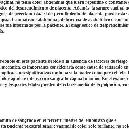
vaginal, no tenía dolor abdominal que fuera repentino o constante 
stico del desprendimiento de placenta. Además, la sangre vaginal n
ignos de preeclampsia. El desprendimiento de placenta puede estar
ampsia, traumatismo abdominal, deficiencia de ácido fólico o consu
les fue informado por la paciente. El diagnóstico de desprendimien
ía.
robable en esta paciente debido a la ausencia de factores de riesg
ia mecánica, es importante considerarla como causa de sangrado en 
implicaciones significativas tanto para la madre como para el feto.
olor agudo e intenso con sangrado vaginal mínimo. En el examen fí
ro y las partes fetales pueden detectarse mediante la palpación; en 
mún de sangrado en el tercer trimestre del embarazo que el
ta paciente presentó sangre vaginal de color rojo brillante, no roj