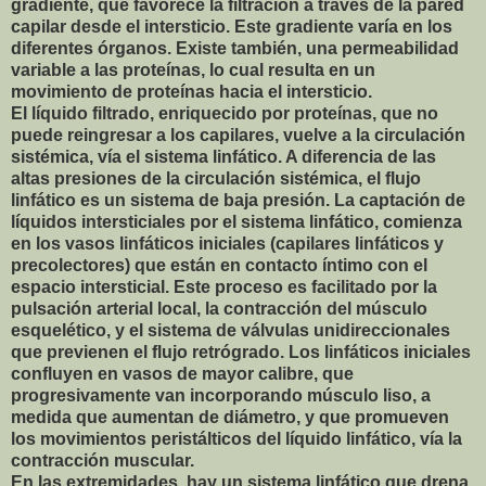
gradiente, que favorece la filtración a través de la pared
capilar desde el intersticio. Este gradiente varía en los
diferentes órganos. Existe también, una permeabilidad
variable a las proteínas, lo cual resulta en un
movimiento de proteínas hacia el intersticio.
El líquido filtrado, enriquecido por proteínas, que no
puede reingresar a los capilares, vuelve a la circulación
sistémica, vía el sistema linfático. A diferencia de las
altas presiones de la circulación sistémica, el flujo
linfático es un sistema de baja presión. La captación de
líquidos intersticiales por el sistema linfático, comienza
en los vasos linfáticos iniciales (capilares linfáticos y
precolectores) que están en contacto íntimo con el
espacio intersticial. Este proceso es facilitado por la
pulsación arterial local, la contracción del músculo
esquelético, y el sistema de válvulas unidireccionales
que previenen el flujo retrógrado. Los linfáticos iniciales
confluyen en vasos de mayor calibre, que
progresivamente van incorporando músculo liso, a
medida que aumentan de diámetro, y que promueven
los movimientos peristálticos del líquido linfático, vía la
contracción muscular.
En las extremidades, hay un sistema linfático que drena