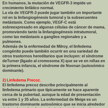
En humanos, la mutación de VEGFR-3 impide un
crecimiento linfático normal.
La vía de VEGFR-3 puede jugar también un importante
rol en la linfangiogénesis tumoral y la subsecuentes
metástasis. Como ejemplo, VEGF-C está
sobreexpresado en algunas células de cáncer de mama,
promoviendo tanto la linfangiogénesis intratumoral,
como las metástasis a ganglios regionales y a
pulmones.
Además de la enfermedad de Milroy, el linfedema
congénito puede también ocurrir en una variedad de
otros trastornos hereditarios que incluyen: el síndrome
deTurner (ligado al cromosoma X) que se ve en niñas en
la primera infancia, el síndrome de Noonan (autosómico
dominante).
2) Linfedema Precoz.
El linfedema precoz describe principalmente al
linfedema primario que típicamente se hace aparente
cerca de la pubertad, aunque la edad de presentación
va entre 1 y 35 años. La enfermedad de Meige es un
trastorno dominante autosómico que se inicia alrededor