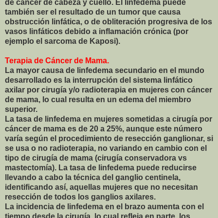
de cáncer de cabeza y cuello. El linfedema puede
también ser el resultado de un tumor que causa
obstrucción linfática, o de obliteración progresiva de los
vasos linfáticos debido a inflamación crónica (por
ejemplo el sarcoma de Kaposi).
Terapia de Cáncer de Mama.
La mayor causa de linfedema secundario en el mundo
desarrollado es la interrupción del sistema linfático
axilar por cirugía y/o radioterapia en mujeres con cáncer
de mama, lo cual resulta en un edema del miembro
superior.
La tasa de linfedema en mujeres sometidas a cirugía por
cáncer de mama es de 20 a 25%, aunque este número
varía según el procedimiento de resección ganglionar, si
se usa o no radioterapia, no variando en cambio con el
tipo de cirugía de mama (cirugía conservadora vs
mastectomía). La tasa de linfedema puede reducirse
llevando a cabo la técnica del ganglio centinela,
identificando así, aquellas mujeres que no necesitan
resección de todos los ganglios axilares.
La incidencia de linfedema en el brazo aumenta con el
tiempo desde la cirugía, lo cual refleja en parte, los