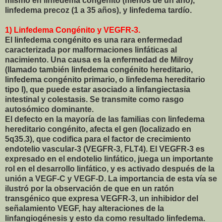
mismo en linfedema congénito (menos de un año),
linfedema precoz (1 a 35 años), y linfedema tardío.
1) Linfedema Congénito y VEGFR-3.
El linfedema congénito es una rara enfermedad
caracterizada por malformaciones linfáticas al
nacimiento. Una causa es la enfermedad de Milroy
(llamado también linfedema congénito hereditario,
linfedema congénito primario, o linfedema hereditario
tipo I), que puede estar asociado a linfangiectasia
intestinal y colestasis. Se transmite como rasgo
autosómico dominante.
El defecto en la mayoría de las familias con linfedema
hereditario congénito, afecta el gen (localizado en
5q35.3), que codifica para el factor de crecimiento
endotelio vascular-3 (VEGFR-3, FLT4). El VEGFR-3 es
expresado en el endotelio linfático, juega un importante
rol en el desarrollo linfático, y es activado después de la
unión a VEGF-C y VEGF-D. La importancia de esta vía se
ilustró por la observación de que en un ratón
transgénico que expresa VEGFR-3, un inhibidor del
señalamiento VEGF, hay alteraciones de la
linfangiogénesis y esto da como resultado linfedema.