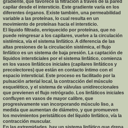
gradiente, que favorece la filtración a través de la pared
capilar desde el intersticio. Este gradiente varía en los
diferentes órganos. Existe también, una permeabilidad
variable a las proteínas, lo cual resulta en un
movimiento de proteínas hacia el intersticio.
El líquido filtrado, enriquecido por proteínas, que no
puede reingresar a los capilares, vuelve a la circulación
sistémica, vía el sistema linfático. A diferencia de las
altas presiones de la circulación sistémica, el flujo
linfático es un sistema de baja presión. La captación de
líquidos intersticiales por el sistema linfático, comienza
en los vasos linfáticos iniciales (capilares linfáticos y
precolectores) que están en contacto íntimo con el
espacio intersticial. Este proceso es facilitado por la
pulsación arterial local, la contracción del músculo
esquelético, y el sistema de válvulas unidireccionales
que previenen el flujo retrógrado. Los linfáticos iniciales
confluyen en vasos de mayor calibre, que
progresivamente van incorporando músculo liso, a
medida que aumentan de diámetro, y que promueven
los movimientos peristálticos del líquido linfático, vía la
contracción muscular.
En las extremidades, hay un sistema linfático que drena