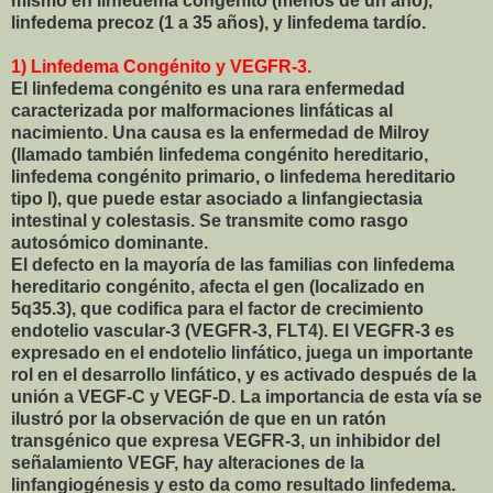
mismo en linfedema congénito (menos de un año),
linfedema precoz (1 a 35 años), y linfedema tardío.
1) Linfedema Congénito y VEGFR-3.
El linfedema congénito es una rara enfermedad
caracterizada por malformaciones linfáticas al
nacimiento. Una causa es la enfermedad de Milroy
(llamado también linfedema congénito hereditario,
linfedema congénito primario, o linfedema hereditario
tipo I), que puede estar asociado a linfangiectasia
intestinal y colestasis. Se transmite como rasgo
autosómico dominante.
El defecto en la mayoría de las familias con linfedema
hereditario congénito, afecta el gen (localizado en
5q35.3), que codifica para el factor de crecimiento
endotelio vascular-3 (VEGFR-3, FLT4). El VEGFR-3 es
expresado en el endotelio linfático, juega un importante
rol en el desarrollo linfático, y es activado después de la
unión a VEGF-C y VEGF-D. La importancia de esta vía se
ilustró por la observación de que en un ratón
transgénico que expresa VEGFR-3, un inhibidor del
señalamiento VEGF, hay alteraciones de la
linfangiogénesis y esto da como resultado linfedema.