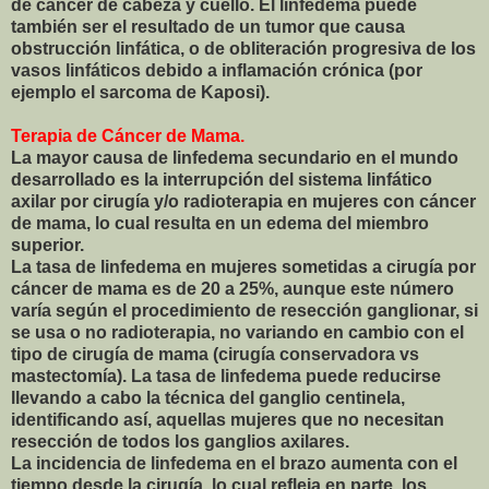
de cáncer de cabeza y cuello. El linfedema puede
también ser el resultado de un tumor que causa
obstrucción linfática, o de obliteración progresiva de los
vasos linfáticos debido a inflamación crónica (por
ejemplo el sarcoma de Kaposi).
Terapia de Cáncer de Mama.
La mayor causa de linfedema secundario en el mundo
desarrollado es la interrupción del sistema linfático
axilar por cirugía y/o radioterapia en mujeres con cáncer
de mama, lo cual resulta en un edema del miembro
superior.
La tasa de linfedema en mujeres sometidas a cirugía por
cáncer de mama es de 20 a 25%, aunque este número
varía según el procedimiento de resección ganglionar, si
se usa o no radioterapia, no variando en cambio con el
tipo de cirugía de mama (cirugía conservadora vs
mastectomía). La tasa de linfedema puede reducirse
llevando a cabo la técnica del ganglio centinela,
identificando así, aquellas mujeres que no necesitan
resección de todos los ganglios axilares.
La incidencia de linfedema en el brazo aumenta con el
tiempo desde la cirugía, lo cual refleja en parte, los