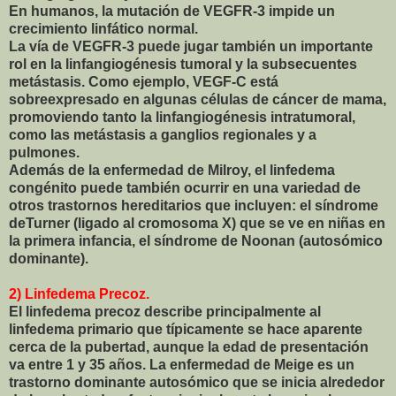
En humanos, la mutación de VEGFR-3 impide un
crecimiento linfático normal.
La vía de VEGFR-3 puede jugar también un importante
rol en la linfangiogénesis tumoral y la subsecuentes
metástasis. Como ejemplo, VEGF-C está
sobreexpresado en algunas células de cáncer de mama,
promoviendo tanto la linfangiogénesis intratumoral,
como las metástasis a ganglios regionales y a
pulmones.
Además de la enfermedad de Milroy, el linfedema
congénito puede también ocurrir en una variedad de
otros trastornos hereditarios que incluyen: el síndrome
deTurner (ligado al cromosoma X) que se ve en niñas en
la primera infancia, el síndrome de Noonan (autosómico
dominante).
2) Linfedema Precoz.
El linfedema precoz describe principalmente al
linfedema primario que típicamente se hace aparente
cerca de la pubertad, aunque la edad de presentación
va entre 1 y 35 años. La enfermedad de Meige es un
trastorno dominante autosómico que se inicia alrededor