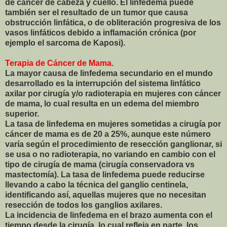
de cáncer de cabeza y cuello. El linfedema puede
también ser el resultado de un tumor que causa
obstrucción linfática, o de obliteración progresiva de los
vasos linfáticos debido a inflamación crónica (por
ejemplo el sarcoma de Kaposi).
Terapia de Cáncer de Mama.
La mayor causa de linfedema secundario en el mundo
desarrollado es la interrupción del sistema linfático
axilar por cirugía y/o radioterapia en mujeres con cáncer
de mama, lo cual resulta en un edema del miembro
superior.
La tasa de linfedema en mujeres sometidas a cirugía por
cáncer de mama es de 20 a 25%, aunque este número
varía según el procedimiento de resección ganglionar, si
se usa o no radioterapia, no variando en cambio con el
tipo de cirugía de mama (cirugía conservadora vs
mastectomía). La tasa de linfedema puede reducirse
llevando a cabo la técnica del ganglio centinela,
identificando así, aquellas mujeres que no necesitan
resección de todos los ganglios axilares.
La incidencia de linfedema en el brazo aumenta con el
tiempo desde la cirugía, lo cual refleja en parte, los