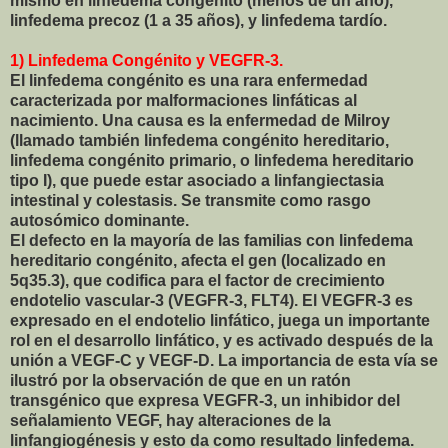
mismo en linfedema congénito (menos de un año),
linfedema precoz (1 a 35 años), y linfedema tardío.
1) Linfedema Congénito y VEGFR-3.
El linfedema congénito es una rara enfermedad
caracterizada por malformaciones linfáticas al
nacimiento. Una causa es la enfermedad de Milroy
(llamado también linfedema congénito hereditario,
linfedema congénito primario, o linfedema hereditario
tipo I), que puede estar asociado a linfangiectasia
intestinal y colestasis. Se transmite como rasgo
autosómico dominante.
El defecto en la mayoría de las familias con linfedema
hereditario congénito, afecta el gen (localizado en
5q35.3), que codifica para el factor de crecimiento
endotelio vascular-3 (VEGFR-3, FLT4). El VEGFR-3 es
expresado en el endotelio linfático, juega un importante
rol en el desarrollo linfático, y es activado después de la
unión a VEGF-C y VEGF-D. La importancia de esta vía se
ilustró por la observación de que en un ratón
transgénico que expresa VEGFR-3, un inhibidor del
señalamiento VEGF, hay alteraciones de la
linfangiogénesis y esto da como resultado linfedema.