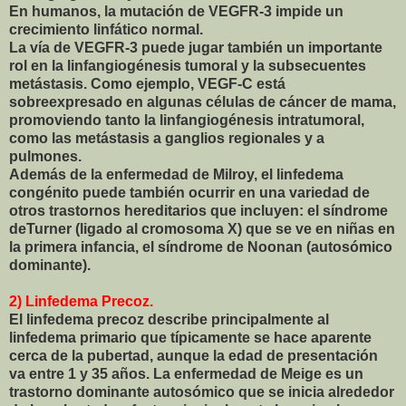
En humanos, la mutación de VEGFR-3 impide un
crecimiento linfático normal.
La vía de VEGFR-3 puede jugar también un importante
rol en la linfangiogénesis tumoral y la subsecuentes
metástasis. Como ejemplo, VEGF-C está
sobreexpresado en algunas células de cáncer de mama,
promoviendo tanto la linfangiogénesis intratumoral,
como las metástasis a ganglios regionales y a
pulmones.
Además de la enfermedad de Milroy, el linfedema
congénito puede también ocurrir en una variedad de
otros trastornos hereditarios que incluyen: el síndrome
deTurner (ligado al cromosoma X) que se ve en niñas en
la primera infancia, el síndrome de Noonan (autosómico
dominante).
2) Linfedema Precoz.
El linfedema precoz describe principalmente al
linfedema primario que típicamente se hace aparente
cerca de la pubertad, aunque la edad de presentación
va entre 1 y 35 años. La enfermedad de Meige es un
trastorno dominante autosómico que se inicia alrededor