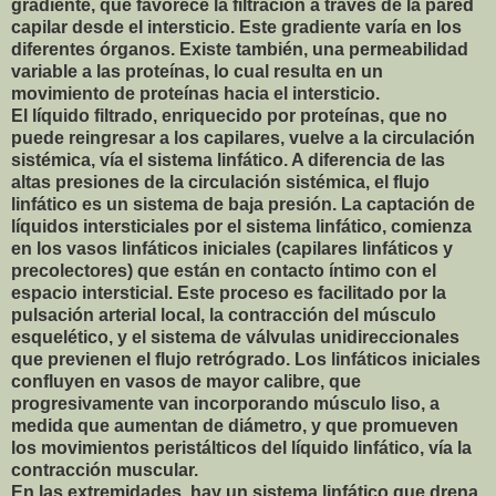
gradiente, que favorece la filtración a través de la pared
capilar desde el intersticio. Este gradiente varía en los
diferentes órganos. Existe también, una permeabilidad
variable a las proteínas, lo cual resulta en un
movimiento de proteínas hacia el intersticio.
El líquido filtrado, enriquecido por proteínas, que no
puede reingresar a los capilares, vuelve a la circulación
sistémica, vía el sistema linfático. A diferencia de las
altas presiones de la circulación sistémica, el flujo
linfático es un sistema de baja presión. La captación de
líquidos intersticiales por el sistema linfático, comienza
en los vasos linfáticos iniciales (capilares linfáticos y
precolectores) que están en contacto íntimo con el
espacio intersticial. Este proceso es facilitado por la
pulsación arterial local, la contracción del músculo
esquelético, y el sistema de válvulas unidireccionales
que previenen el flujo retrógrado. Los linfáticos iniciales
confluyen en vasos de mayor calibre, que
progresivamente van incorporando músculo liso, a
medida que aumentan de diámetro, y que promueven
los movimientos peristálticos del líquido linfático, vía la
contracción muscular.
En las extremidades, hay un sistema linfático que drena