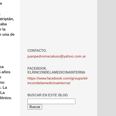
te
a
triptán,
taba
 la
n una de
CONTACTO.
juanpedromacaluso@yahoo.com.ar
ca
FACEBOOK.
5 años
ELRINCONDELAMEDICINAINTERNA
e
https://www.facebook.com/groups/elr
 su
incondelamedicinainterna/
. La
 La
BUSCAR EN ESTE BLOG
lénico.