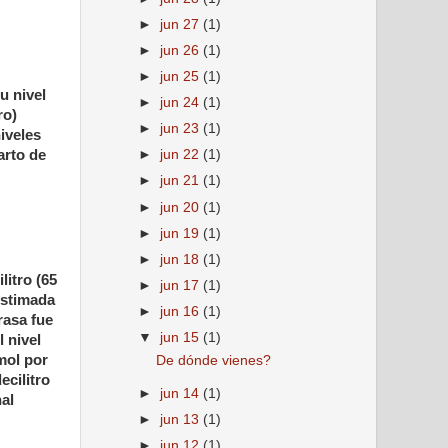
►
jun 27
(1)
►
jun 26
(1)
►
jun 25
(1)
u nivel
►
jun 24
(1)
ro)
►
jun 23
(1)
iveles
►
jun 22
(1)
arto de
►
jun 21
(1)
►
jun 20
(1)
►
jun 19
(1)
►
jun 18
(1)
litro (65
►
jun 17
(1)
 estimada
►
jun 16
(1)
rasa fue
▼
jun 15
(1)
l nivel
μmol por
De dónde vienes?
ecilitro
►
jun 14
(1)
nal
►
jun 13
(1)
►
jun 12
(1)