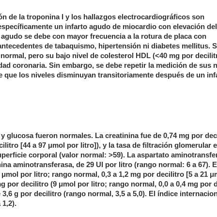
ión de la troponina I y los hallazgos electrocardiográficos son
specíficamente un infarto agudo de miocardio con elevación del
gudo se debe con mayor frecuencia a la rotura de placa con
antecedentes de tabaquismo, hipertensión ni diabetes mellitus. S
normal, pero su bajo nivel de colesterol HDL (<40 mg por decilit
dad coronaria. Sin embargo, se debe repetir la medición de sus n
e que los niveles disminuyan transitoriamente después de un inf
y glucosa fueron normales. La creatinina fue de 0,74 mg por deci
litro [44 a 97 μmol por litro]), y la tasa de filtración glomerular
uperficie corporal (valor normal: >59). La aspartato aminotransfe
nina aminotransferasa, de 29 UI por litro (rango normal: 6 a 67). E
1 μmol por litro; rango normal, 0,3 a 1,2 mg por decilitro [5 a 21 
 mg por decilitro (9 μmol por litro; rango normal, 0,0 a 0,4 mg por d
 3,6 g por decilitro (rango normal, 3,5 a 5,0). El índice internacio
1,2).