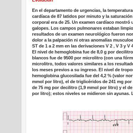
En el departamento de urgencias, la temperatura o
cardíaca de 87 latidos por minuto y la saturació
corporal era de 25. Un examen cardíaco mostró un
galopes. Los campos pulmonares estaban limpios
resultados de un examen neurológico fueron norm
dolor a la palpación ni otras anomalías muscul
ST de 1 a 2 mm en las derivaciones V 2 , V 3 y V 4
El nivel de hemoglobina fue de 8,0 g por decilitr
blancos fue de 9500 por microlitro (con una fórm
microlitro, todos valores similares a los resulta
los meses previos a su ingreso. El nivel de troponi
hemoglobina glucosilada fue del 4,2 % (valor norma
mmol por litro), el de triglicéridos de 241 mg por
de 75 mg por decilitro (1,9 mmol por litro) y el 
por litro); estos niveles se midieron sin ayunas.