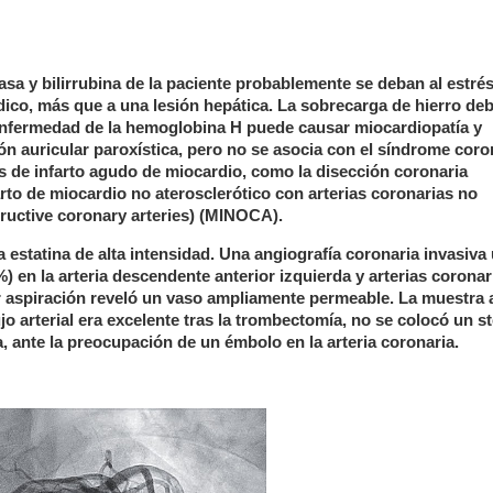
sa y bilirrubina de la paciente probablemente se deban al estré
ico, más que a una lesión hepática. La sobrecarga de hierro deb
enfermedad de la hemoglobina H puede causar miocardiopatía y
ión auricular paroxística, pero no se asocia con el síndrome coro
 de infarto agudo de miocardio, como la disección coronaria
rto de miocardio no aterosclerótico con arterias coronarias no
tructive coronary arteries) (MINOCA).
a estatina de alta intensidad. Una angiografía coronaria invasiva
en la arteria descendente anterior izquierda y arterias coronar
r aspiración reveló un vaso ampliamente permeable. La muestra 
jo arterial era excelente tras la trombectomía, no se colocó un st
, ante la preocupación de un émbolo en la arteria coronaria.