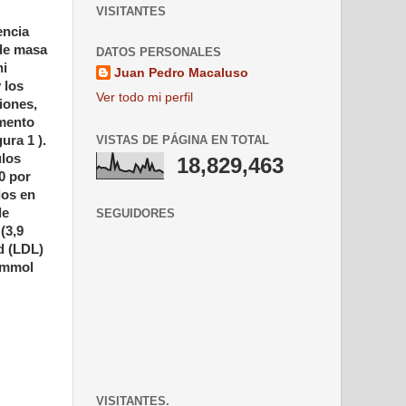
VISITANTES
encia
 de masa
DATOS PERSONALES
ni
Juan Pedro Macaluso
 los
Ver todo mi perfil
iones,
gmento
ura 1 ).
VISTAS DE PÁGINA EN TOTAL
ulos
18,829,463
0 por
dos en
de
SEGUIDORES
(3,9
ad (LDL)
7 mmol
VISITANTES.