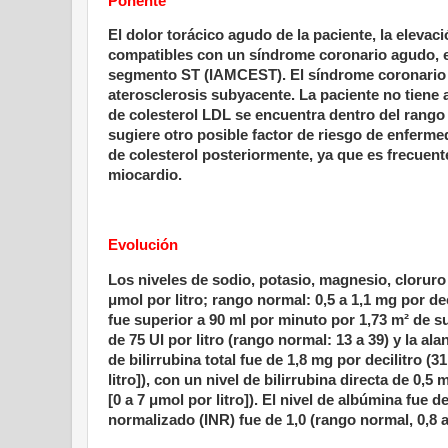
Ponente
El dolor torácico agudo de la paciente, la elevac
compatibles con un síndrome coronario agudo, e
segmento ST (IAMCEST). El síndrome coronario a
aterosclerosis subyacente. La paciente no tiene 
de colesterol LDL se encuentra dentro del rango 
sugiere otro posible factor de riesgo de enferme
de colesterol posteriormente, ya que es frecuent
miocardio.
Evolución
Los niveles de sodio, potasio, magnesio, cloruro 
μmol por litro; rango normal: 0,5 a 1,1 mg por deci
fue superior a 90 ml por minuto por 1,73 m² de s
de 75 UI por litro (rango normal: 13 a 39) y la ala
de bilirrubina total fue de 1,8 mg por decilitro (3
litro]), con un nivel de bilirrubina directa de 0,5
[0 a 7 μmol por litro]). El nivel de albúmina fue de
normalizado (INR) fue de 1,0 (rango normal, 0,8 a 