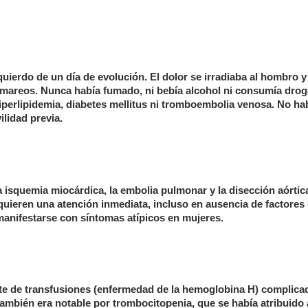
uierdo de un día de evolución. El dolor se irradiaba al hombro y
 mareos. Nunca había fumado, ni bebía alcohol ni consumía drog
iperlipidemia, diabetes mellitus ni tromboembolia venosa. No ha
ilidad previa.
 isquemia miocárdica, la embolia pulmonar y la disección aórtic
quieren una atención inmediata, incluso en ausencia de factores
manifestarse con síntomas atípicos en mujeres.
te de transfusiones (enfermedad de la hemoglobina H) complica
ambién era notable por trombocitopenia, que se había atribuido 