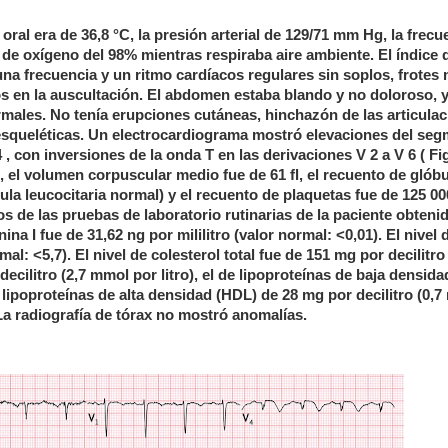
ral era de 36,8 °C, la presión arterial de 129/71 mm Hg, la frecu
n de oxígeno del 98% mientras respiraba aire ambiente. El índice
a frecuencia y un ritmo cardíacos regulares sin soplos, frotes 
 en la auscultación. El abdomen estaba blando y no doloroso, y
ales. No tenía erupciones cutáneas, hinchazón de las articulac
oesqueléticas. Un electrocardiograma mostró elevaciones del se
 , con inversiones de la onda T en las derivaciones V 2 a V 6 ( Fig
o, el volumen corpuscular medio fue de 61 fl, el recuento de glób
ula leucocitaria normal) y el recuento de plaquetas fue de 125 00
dos de las pruebas de laboratorio rutinarias de la paciente obteni
na I fue de 31,62 ng por mililitro (valor normal: <0,01). El nivel 
l: <5,7). El nivel de colesterol total fue de 151 mg por decilitro 
 decilitro (2,7 mmol por litro), el de lipoproteínas de baja densid
de lipoproteínas de alta densidad (HDL) de 28 mg por decilitro (0,
 La radiografía de tórax no mostró anomalías.