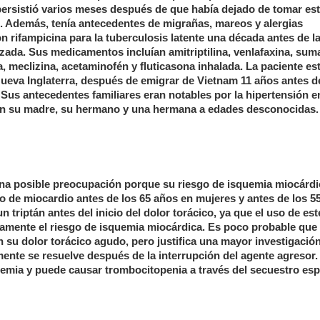
persistió varios meses después de que había dejado de tomar es
. Además, tenía antecedentes de migrañas, mareos y alergias
n rifampicina para la tuberculosis latente una década antes de l
ada. Sus medicamentos incluían amitriptilina, venlafaxina, suma
a, meclizina, acetaminofén y fluticasona inhalada. La paciente es
ueva Inglaterra, después de emigrar de Vietnam 11 años antes de
 Sus antecedentes familiares eran notables por la hipertensión e
en su madre, su hermano y una hermana a edades desconocidas.
una posible preocupación porque su riesgo de isquemia miocárdi
o de miocardio antes de los 65 años en mujeres y antes de los 5
triptán antes del inicio del dolor torácico, ya que el uso de est
mente el riesgo de isquemia miocárdica. Es poco probable que
 su dolor torácico agudo, pero justifica una mayor investigación
nte se resuelve después de la interrupción del agente agresor.
emia y puede causar trombocitopenia a través del secuestro esp