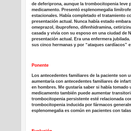
de deferiprona, aunque la trombocitopenia leve 
medicamento. Presentó esplenomegalia limítrofe
estacionales. Había completado el tratamiento co
presentación actual. Nunca había estado embaraz
omeprazol, ibuprofeno, difenhidramina, cetirizin
casada y vivía con su esposo en una ciudad de N
presentación actual. Era una enfermera jubilada.
sus cinco hermanas y por “ataques cardíacos” 
Ponente
Los antecedentes familiares de la paciente son 
aumentaría con antecedentes familiares de infart
en hombres. Me gustaría saber si había tomado un 
medicamento también puede aumentar transitoria
trombocitopenia persistente esté relacionada con
trombocitopenia inducida por fármacos generalme
esplenomegalia es común en pacientes con talas
Evolución