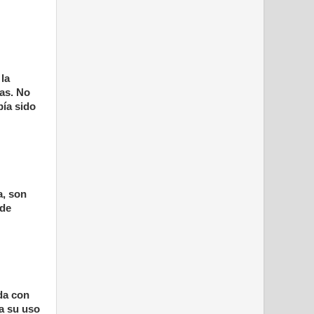
 la
as. No
bía sido
a, son
 de
da con
a su uso