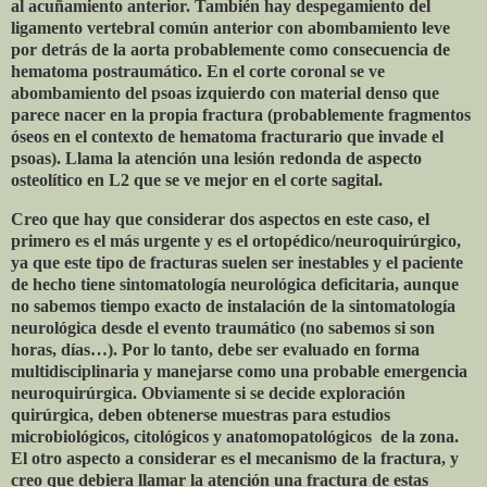
al acuñamiento anterior. También hay despegamiento del
ligamento vertebral común anterior con abombamiento leve
por detrás de la aorta probablemente como consecuencia de
hematoma postraumático. En el corte coronal se ve
abombamiento del psoas izquierdo con material denso que
parece nacer en la propia fractura (probablemente fragmentos
óseos en el contexto de hematoma fracturario que invade el
psoas). Llama la atención una lesión redonda de aspecto
osteolítico en L2 que se ve mejor en el corte sagital.
Creo que hay que considerar dos aspectos en este caso, el
primero es el más urgente y es el ortopédico/neuroquirúrgico,
ya que este tipo de fracturas suelen ser inestables y el paciente
de hecho tiene sintomatología neurológica deficitaria, aunque
no sabemos tiempo exacto de instalación de la sintomatología
neurológica desde el evento traumático (no sabemos si son
horas, días…). Por lo tanto, debe ser evaluado en forma
multidisciplinaria y manejarse como una probable emergencia
neuroquirúrgica. Obviamente si se decide exploración
quirúrgica, deben obtenerse muestras para estudios
microbiológicos, citológicos y anatomopatológicos
de la zona.
El otro aspecto a considerar es el mecanismo de la fractura, y
creo que debiera llamar la atención una fractura de estas