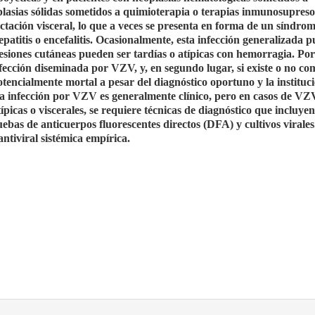
lasias sólidas sometidos a quimioterapia o terapias inmunosupreso
ación visceral, lo que a veces se presenta en forma de un síndro
atitis o encefalitis. Ocasionalmente, esta infección generalizada 
esiones cutáneas pueden ser tardías o atípicas con hemorragia. Por
infección diseminada por VZV, y, en segundo lugar, si existe o no c
tencialmente mortal a pesar del diagnóstico oportuno y la instituc
e la infección por VZV es generalmente clínico, pero en casos de VZ
picas o viscerales, se requiere técnicas de diagnóstico que incluye
bas de anticuerpos fluorescentes directos (DFA) y cultivos virales
antiviral sistémica empírica.