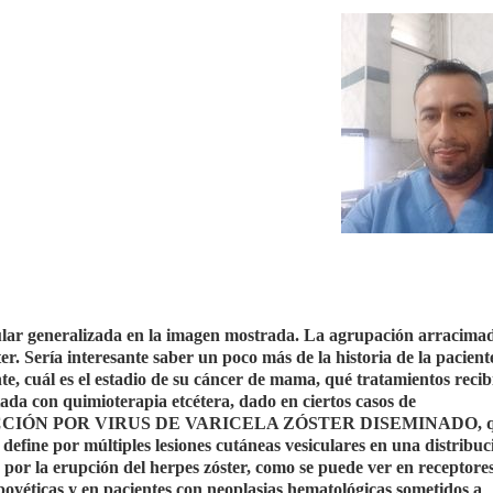
ular generalizada en la imagen mostrada. La agrupación arracimad
ter. Sería interesante saber un poco más de la historia de la pacient
nte, cuál es el estadio de su cáncer de mama, qué tratamientos reci
tada con quimioterapia etcétera, dado en ciertos casos de
NFECCIÓN POR VIRUS DE VARICELA ZÓSTER DISEMINADO, q
 define por múltiples lesiones cutáneas vesiculares en una distribuc
 por la erupción del herpes zóster, como se puede ver en receptore
poyéticas y en pacientes con neoplasias hematológicas sometidos a