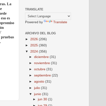
ras. La
me
TRANSLATE
puede
 eso es
Powered by
Translate
ompromiso
ión
V
ARCHIVO DEL BLOG
n pruebas
►
2026
(206)
.
►
2025
(360)
▼
2024
(356)
►
diciembre
(31)
►
noviembre
(31)
►
octubre
(31)
►
septiembre
(22)
►
agosto
(31)
►
julio
(31)
▼
junio
(31)
►
jun 30
(1)
►
jun 29
(1)