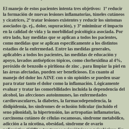
El manejo de estos pacientes intenta tres objetivos:
1º reducir
la formación de nuevas lesiones inflamatorias, túneles cutáneos
y cicatrices, 2º tratar lesiones existentes y reducir los síntomas
asociados (p. ej., dolor, supuración), y 3º minimizar el impacto
en la calidad de vida y la morbilidad psicológica asociada. Por
otro lado, hay medidas que se aplican a todos los pacientes,
como medidas que se aplican específicamente a los distintos
estadios de la enfermedad. Entre las medidas generales,
aplicables a todos los pacientes, las medidas de educación y
apoyo, lavados antisépticos tópicos, como clorhexidina al 4%,
peróxido de benzoilo o piritiona de zinc , para limpiar la piel en
las áreas afectadas, pueden ser beneficiosos. En cuanto al
manejo del dolor los AINE con o sin opioides se pueden usar
para tratar tanto el dolor como la inflamación. Lógicamente
evaluar y tratar las comorbilidades incluida la dependencia del
alcohol, las afecciones autoinmunes, las enfermedades
cardiovasculares, la diabetes, la farmacodependencia, la
dislipidemia, los síndromes de oclusión folicular (incluido el
seno pilonidal), la hipertensión, las artropatías inflamatorias,
carcinoma cutáneo de células escamosas, síndrome metabólico,
adicción a la nicotina, obesidad, síndrome de ovario