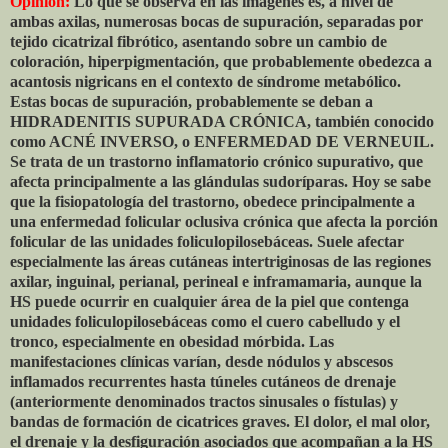
Opinión:
Lo que se observa en las imágenes es, a nivel de
ambas axilas, numerosas bocas de supuración, separadas por
tejido cicatrizal fibrótico, asentando sobre un cambio de
coloración, hiperpigmentación, que probablemente obedezca a
acantosis nigricans en el contexto de síndrome metabólico.
Estas bocas de supuración, probablemente se deban a
HIDRADENITIS SUPURADA CRÓNICA, también conocido
como ACNÉ INVERSO, o ENFERMEDAD DE VERNEUIL.
Se trata de un trastorno inflamatorio crónico supurativo, que
afecta principalmente a las glándulas sudoríparas. Hoy se sabe
que la fisiopatología del trastorno, obedece principalmente a
una enfermedad folicular oclusiva crónica que afecta la porción
folicular de las unidades foliculopilosebáceas. Suele afectar
especialmente las áreas cutáneas intertriginosas de las regiones
axilar, inguinal, perianal, perineal e inframamaria, aunque la
HS puede ocurrir en cualquier área de la piel que contenga
unidades foliculopilosebáceas como el cuero cabelludo y el
tronco, especialmente en obesidad mórbida. Las
manifestaciones clínicas varían, desde nódulos y abscesos
inflamados recurrentes hasta túneles cutáneos de drenaje
(anteriormente denominados tractos sinusales o fístulas) y
bandas de formación de cicatrices graves. El dolor, el mal olor,
el drenaje y la desfiguración asociados que acompañan a la HS