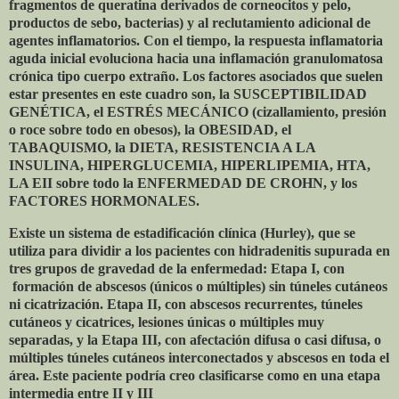
fragmentos de queratina derivados de corneocitos y pelo,
productos de sebo, bacterias) y al reclutamiento adicional de
agentes inflamatorios. Con el tiempo, la respuesta inflamatoria
aguda inicial evoluciona hacia una inflamación granulomatosa
crónica tipo cuerpo extraño. Los factores asociados que suelen
estar presentes en este cuadro son, la SUSCEPTIBILIDAD
GENÉTICA, el ESTRÉS MECÁNICO (cizallamiento, presión
o roce sobre todo en obesos), la OBESIDAD, el
TABAQUISMO, la DIETA, RESISTENCIA A LA
INSULINA, HIPERGLUCEMIA, HIPERLIPEMIA, HTA,
LA EII sobre todo la ENFERMEDAD DE CROHN, y los
FACTORES HORMONALES.
Existe un sistema de estadificación clínica (Hurley), que se
utiliza para dividir a los pacientes con hidradenitis supurada en
tres grupos de gravedad de la enfermedad: Etapa I, con
formación de abscesos (únicos o múltiples) sin túneles cutáneos
ni cicatrización. Etapa II, con abscesos recurrentes, túneles
cutáneos y cicatrices, lesiones únicas o múltiples muy
separadas, y la Etapa III, con afectación difusa o casi difusa, o
múltiples túneles cutáneos interconectados y abscesos en toda el
área. Este paciente podría creo clasificarse como en una etapa
intermedia entre II y III