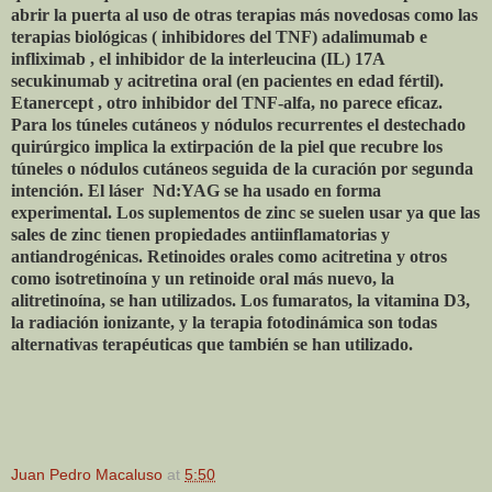
abrir la puerta al uso de otras terapias más novedosas como las
terapias biológicas ( inhibidores del TNF) adalimumab e
infliximab , el inhibidor de la interleucina (IL) 17A
secukinumab y acitretina oral (en pacientes en edad fértil).
Etanercept , otro inhibidor del TNF-alfa, no parece eficaz.
Para los túneles cutáneos y nódulos recurrentes el destechado
quirúrgico implica la extirpación de la piel que recubre los
túneles o nódulos cutáneos seguida de la curación por segunda
intención. El láser
Nd:YAG se ha usado en forma
experimental. Los suplementos de zinc se suelen usar ya que las
sales de zinc tienen propiedades antiinflamatorias y
antiandrogénicas. Retinoides orales como acitretina y otros
como isotretinoína y un retinoide oral más nuevo, la
alitretinoína, se han utilizados. Los fumaratos, la vitamina D3,
la radiación ionizante, y la terapia fotodinámica son todas
alternativas terapéuticas que también se han utilizado.
Juan Pedro Macaluso
at
5:50