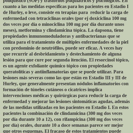
poliquístico (SOP) y trastornos psiquiátricos y psicológicos. En
cuanto a las medidas específicas para los pacientes en Estadio I
de Hurley, o leve, consiste en terapias para
reducir la carga de
enfermedad con tetraciclinas orales (por ej doxiciclina 100 mg
dos veces por día o minociclina 100 mg por día durante unos
meses), metformina y clindamicina tópica. La dapsona, tiene
propiedades inmunomoduladoras y antibacterianas que se
utiliza para el tratamiento de múltiples enfermedades de la piel
con predominio de neutrófilos, puede ser eficaz. A veces hay
que recurrir al desbridamiento y destechamiento de alguna
lesión para que cure por segunda itención. El resorcinol tópico,
es un agente exfoliante químico tópico con propiedades
queratolíticas y antiinflamatorias que se puede utilizar. Para
lesiones más severas como las que están en Estadio III y III de
Hurley, que generalmente presentan nódulos inflamatorios con
formación de túneles cutáneos o cicatrices implica
intervenciones médicas y quirúrgicas para reducir la carga de
enfermedad y mejorar las lesiones sintomáticas agudas, además
de las medidas utilizadas en los pacientes en Estadio I. En estos
pacientes la combinación de clindamicina (300 mg dos veces
por día durante 10 a 12), con rifampicina (300 mg dos veces
por día) orales, durante 10 a doce semanas parece ser mejor
que otros esquemas. El fracaso de estos tratamientos puede