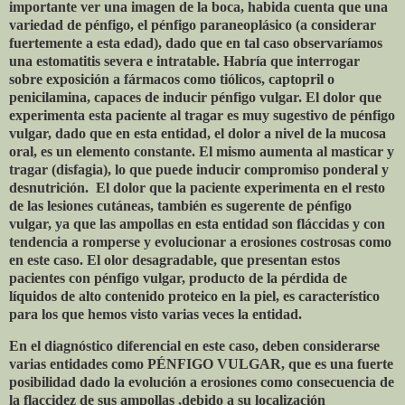
importante ver una imagen de la boca, habida cuenta que una
variedad de pénfigo, el pénfigo paraneoplásico (a considerar
fuertemente a esta edad), dado que en tal caso observaríamos
una estomatitis severa e intratable. Habría que interrogar
sobre exposición a fármacos como tiólicos, captopril o
penicilamina, capaces de inducir pénfigo vulgar. El dolor que
experimenta esta paciente al tragar es muy sugestivo de pénfigo
vulgar, dado que en esta entidad, el dolor a nivel de la mucosa
oral, es un elemento constante. El mismo aumenta al masticar y
tragar (disfagia), lo que puede inducir compromiso ponderal y
desnutrición.
El dolor que la paciente experimenta en el resto
de las lesiones cutáneas, también es sugerente de pénfigo
vulgar, ya que las ampollas en esta entidad son fláccidas y con
tendencia a romperse y evolucionar a erosiones costrosas como
en este caso. El olor desagradable, que presentan estos
pacientes con pénfigo vulgar, producto de la pérdida de
líquidos de alto contenido proteico en la piel, es característico
para los que hemos visto varias veces la entidad.
En el diagnóstico diferencial en este caso, deben considerarse
varias entidades como PÉNFIGO VULGAR, que es una fuerte
posibilidad dado la evolución a erosiones como consecuencia de
la flaccidez de sus ampollas ,debido a su localización