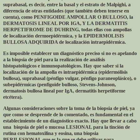
suprabasal, es decir, entre la basal y el estrato de Malpighi, a
diferencia de otras entidades (que también deben tenerse en
cuenta), como PENFIGOIDE AMPOLLAR O BULLOSO, la
DERMATOSIS LINEAL POR IGA, Y LA DERMATITIS
HERPETIFROME DE DUHRING, todas ellas con ampollas
de localización dermoepidérmica, y la EPIDERMOLISIS
BULLOSA ADQUIRIDA de localización intraepidérmica.
Es imposible establecer un diagnóstico preciso si no es apelando
a la biopsia de piel para la realización de análisis
histopatológicos e inmunopatológicos. Hay que saber si la
localización de la ampolla es intraepidérmica (epidermólisis
bullosa), suprabasal (pénfigo vulgar, pénfigo paraneoplásico), o
subepidérmicas (penfigoide bulloso, Stevens-Johnson,
dermatosis bullosa lineal por IgA, dermatitis herpetiforme
etcétera).
Algunas consideraciones sobre la toma de la biopsia de piel, ya
que como se desprende de lo comentado, es fundamental en el
establecimiento de un diagnóstico exacto. Hay que llevar a cabo
una
biopsia de piel o mucosa LESIONAL para la tinción de
rutina con hematoxilina y eosina, una biopsia
PERILESIONAL que es la que se debe utilizar para