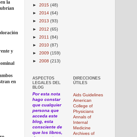
 en la
►
2015
(48)
cubrían
►
2014
(64)
►
2013
(93)
►
2012
(65)
ploración
►
2011
(84)
►
2010
(87)
rente y
►
2009
(159)
►
2008
(213)
dominal
n ambos
ASPECTOS
DIRECCIONES
stran en
LEGALES DEL
ÚTILES
BLOG
Por esta nota
Aids Guidelines
hago constar
American
que cualquier
College of
persona que
Physicians
acceda este
Annals of
blog, esta
Internal
consciente de
Medicine
que los libros,
Archives of
tro