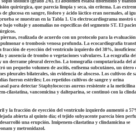
oplo sistólico (grado 2/6). El abdomen estaba distendido y blando
ncisión quirúrgica, que parecía limpia y seca, sin eritema. Las extre
 de glucosa en sangre, fósforo y ácido láctico eran normales, al ig
a prueba se muestran en la Tabla 1. Un electrocardiograma mostró 
 bajo voltaje y anomalías no específicas del segmento ST. El pacie
úrgicos.
piernas, realizada de acuerdo con un protocolo para la evaluación
 pulmonar o trombosis venosa profunda. La ecocardiografía transt
 fracción de eyección del ventrículo izquierdo del 38%, insuficienc
da y ausencia de trombo o vegetaciones valvulares. La ecografía de
 y un derrame pleural derecho. La tomografía computarizada del
stró un pequeño volumen de ascitis, enfisema subcutáneo, un útero 
es pleurales bilaterales, sin evidencia de absceso. Los cultivos de s
ías fueron estériles; Los repetidos cultivos de sangre y orina
asal para detectar Staphylococcus aureus resistente a la meticili
nem-cilastatina, vancomicina y dalteparina, se continuó con la clind
bril y la fracción de eyección del ventrículo izquierdo aumentó a 57
dejada abierta al quinto día; el tejido subyacente parecía bien per
desarrolló una erupción. Imipenem-cilastatina y clindamicina se
reonam y metronidazol.