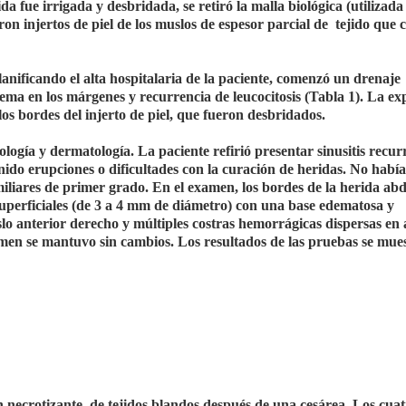
da fue irrigada y desbridada, se retiró la malla biológica (utilizada
on injertos de piel de los muslos de espesor parcial de
tejido que 
anificando el alta hospitalaria de la paciente, comenzó un drenaje
itema en los márgenes y recurrencia de leucocitosis (Tabla 1). La ex
los bordes del injerto de piel, que fueron desbridados.
logía y dermatología. La paciente refirió presentar sinusitis recur
enido erupciones o dificultades con la curación de heridas. No había
miliares de primer grado. En el examen, los bordes de la herida ab
superficiales (de 3 a 4 mm de diámetro) con una base edematosa y
muslo anterior derecho y múltiples costras hemorrágicas dispersas e
examen se mantuvo sin cambios. Los resultados de las pruebas se mue
ón necrotizante
de tejidos blandos después de una cesárea. Los cua