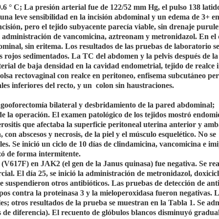
9.6 ° C; La presión arterial fue de 122/52 mm Hg, el pulso 138 latid
una leve sensibilidad en la incisión abdominal y un edema de 3+ en
cisión, pero el tejido subyacente parecía viable, sin drenaje purul
a administración de vancomicina, aztreonam y metronidazol. En el d
ominal, sin eritema. Los resultados de las pruebas de laboratorio s
s rojos sedimentados. La TC del abdomen y la pelvis después de la
erial de baja densidad en la cavidad endometrial, tejido de realce 
bolsa rectovaginal con realce en peritoneo, enfisema subcutáneo per
es inferiores del recto, y un
colon sin haustraciones.
ingooforectomía bilateral y desbridamiento de la pared abdominal;
de la operación. El examen patológico de los tejidos mostró endomio
serositis que afectaba la superficie peritoneal uterina anterior y am
con abscesos y necrosis, de la piel y el músculo esquelético. No se
les. Se inició un ciclo de 10 días de clindamicina, vancomicina e i
izó de forma intermitente.
(V617F) en JAK2 (el gen de la Janus quinasa) fue negativa. Se rea
ial. El día 25, se inició la administración de metronidazol, doxicic
e suspendieron otros antibióticos. Las pruebas de detección de ant
pos contra la proteinasa 3 y la mieloperoxidasa fueron negativas. 
es; otros resultados de la prueba se muestran en la Tabla 1. Se ad
s de diferencia). El recuento de glóbulos blancos disminuyó gradu