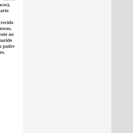
ncos),
parto
crecido
useas,
ente no
 marido
Su padre
os.