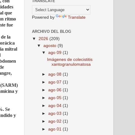
, con
TRANSLATE
midades
ual que
Powered by
Translate
un ritmo
nte fue
ARCHIVO DEL BLOG
 de la
▼
2026
(209)
orácica
▼
agosto
(9)
ia mitral
▼
ago 09
(1)
l
Imágenes de colecistitis
 abdomen
xantogranulomatosa
de
angre,
►
ago 08
(1)
►
ago 07
(1)
na (SARM)
►
ago 06
(1)
amicina y
►
ago 05
(1)
►
ago 04
(1)
%. Se
►
ago 03
(1)
fundido y
►
ago 02
(1)
►
ago 01
(1)