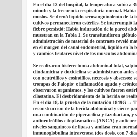
En el día 12 del hospital, la temperatura subió a 3
minuto y la frecuencia respiratoria normal. Había 
muslos. Se drenó líquido serosanguínolento de la in
cultivos permanecieron estériles. Se interrumpió l
fiebre persistió; Había induración de la pared abd
muestran en la Tabla 1. Se transfundieron glóbulo
administración de material de contraste reveló mat
en el margen del canal endometrial, líquido en la 
y cambios tisulares nivel de los músculos abdominal
Se realizaron histerectomía abdominal total, salp
clindamicina y doxiciclina se administraron antes 
con neutrófilos y eosinófilos, necrosis y abscesos; 
trompas de Falopio; e inflamación aguda y crónica, 
observaron organismos, y los cultivos fueron estéri
cilastatina. El desbridamiento de la herida se real
En el día 18, la prueba de la mutación 1849G → T 
reconstrucción de la herida abdominal y cierre parc
una combinación de piperacilina y tazobactam, y s
antineutrófilos citoplasmáticos (ANCA) y anticuer
niveles sanguíneos de lipasa y amilasa eran normal
inmunoglobulina intravenosa (dos dosis, con 7 día