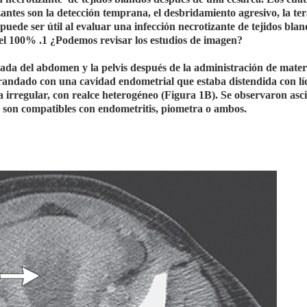
zantes son la detección temprana, el desbridamiento agresivo, la te
puede ser útil al evaluar una infección necrotizante de tejidos blan
i el 100% .1 ¿Podemos revisar los estudios de imagen?
zada del abdomen y la pelvis después de la administración de mater
grandado con una cavidad endometrial que estaba distendida con l
 irregular, con realce heterogéneo (Figura 1B). Se observaron asci
os son compatibles con endometritis, piometra o ambos.