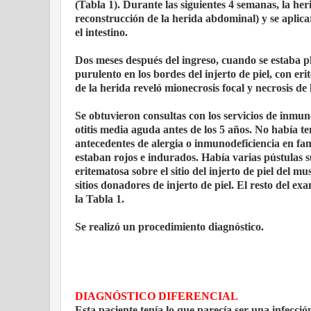
(Tabla 1). Durante las siguientes 4 semanas, la heri
reconstrucción de la herida abdominal) y se aplicar
el intestino.
Dos meses después del ingreso, cuando se estaba pl
purulento en los bordes del injerto de piel, con er
de la herida reveló mionecrosis focal y necrosis de 
Se obtuvieron consultas con los servicios de inmuno
otitis media aguda antes de los 5 años. No había t
antecedentes de alergia o inmunodeficiencia en fa
estaban rojos e indurados. Había varias pústulas 
eritematosa sobre el sitio del injerto de piel del 
sitios donadores de injerto de piel. El resto del 
la Tabla 1.
Se realizó un procedimiento diagnóstico.
DIAGNÓSTICO DIFERENCIAL
Esta paciente tenía lo que parecía ser una infecci