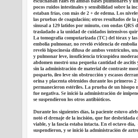
escuchaban rales en ambas bases pulmonares y un s
pocos ruidos intestinales y sensibilidad sobre la i
estaban frías, con más de 2 + de edema. Los niveles
las pruebas de coagulación; otros resultados de l
sinusal a 129 latidos por minuto, con ondas QRS de
trasladado a la unidad de cuidados intensivos quir
La tomografía computarizada (TC) del tórax y las 
embolia pulmonar, no reveló evidencia de embolia
reveló hipocinesia difusa de ambos ventrículos, una
y pulmonar leve, insuficiencia tricuspídea modera
abdomen mostró una pequeña cantidad de ascitis
sin la administración de material de contraste mo
posparto, íleo leve sin obstrucción y escasos derram
orina y placenta obtenidos durante los primeros 2 d
permanecieron estériles. La prueba de un hisopo n
fue negativa. Se inició la administración de imipe
se suspendieron los otros antibióticos.
Durante los siguientes días, la paciente estuvo afe
notó el drenaje de la incisión, que fue desbridada 
viable, y la fascia estaba intacta. En el octavo día,
suspendieron, y se inició la administración de azt