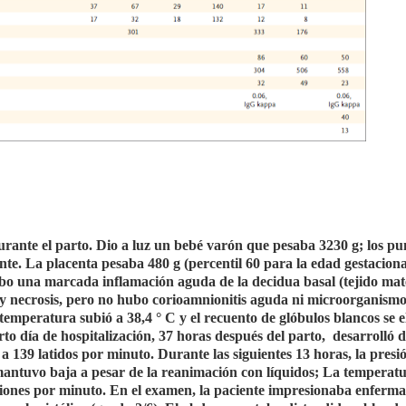
urante el parto. Dio a luz un bebé varón que pesaba 3230 g; los pu
te. La placenta pesaba 480 g (percentil 60 para la edad gestacional
bo una marcada inflamación aguda de la decidua basal (tejido mat
s y necrosis, pero no hubo corioamnionitis aguda ni microorganismo
mperatura subió a 38,4 ° C y el recuento de glóbulos blancos se e
rto día de hospitalización, 37 horas después del parto,
desarrolló d
a 139 latidos por minuto. Durante las siguientes 13 horas, la presi
 mantuvo baja a pesar de la reanimación con líquidos; La temperatu
aciones por minuto. En el examen, la paciente impresionaba enferma