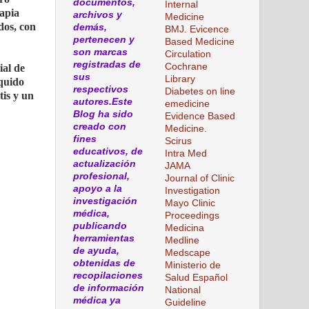
documentos,
Internal
rapia
archivos y
Medicine
dos, con
demás,
BMJ. Evicence
pertenecen y
Based Medicine
son marcas
Circulation
registradas de
Cochrane
ial de
sus
Library
íquido
respectivos
Diabetes on line
tis y un
autores.Este
emedicine
Blog ha sido
Evidence Based
creado con
Medicine.
fines
Scirus
educativos, de
Intra Med
actualización
JAMA
profesional,
Journal of Clinic
apoyo a la
Investigation
investigación
Mayo Clinic
médica,
Proceedings
publicando
Medicina
herramientas
Medline
de ayuda,
Medscape
obtenidas de
Ministerio de
recopilaciones
Salud Español
de información
National
médica ya
Guideline