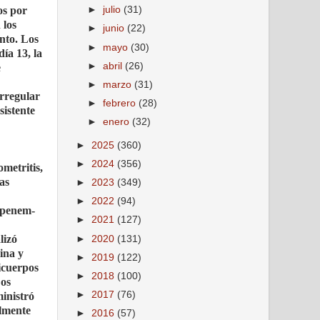
os por
►
julio
(31)
 los
►
junio
(22)
ento. Los
►
mayo
(30)
ía 13, la
►
abril
(26)
e
►
marzo
(31)
irregular
►
febrero
(28)
sistente
►
enero
(32)
►
2025
(360)
►
2024
(356)
metritis,
bas
►
2023
(349)
►
2022
(94)
mipenem-
►
2021
(127)
lizó
►
2020
(131)
lina y
►
2019
(122)
icuerpos
►
2018
(100)
Los
►
2017
(76)
ministró
almente
►
2016
(57)