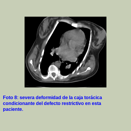
Foto 8: severa deformidad de la caja torácica
condicionante del defecto restrictivo en esta
paciente.