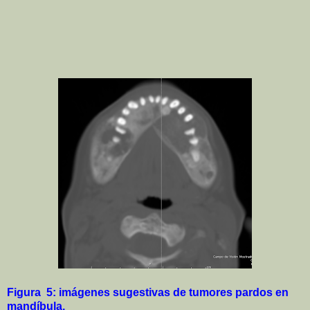
Figura 5: imágenes sugestivas de tumores pardos en
mandíbula.