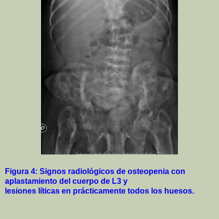
Figura 4: Signos radiológicos de osteopenia con
aplastamiento del cuerpo de L3 y
lesiones líticas en prácticamente todos los huesos.