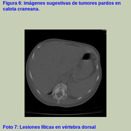
Figura 6:
imágenes sugestivas de tumores pardos en
calota craneana.
Foto 7: Lesiones líticas en vértebra dorsal