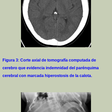
Figura 3: Corte axial de tomografía computada de
cerebro que evidencia indemnidad del parénquima
cerebral con marcada hiperostosis de la calota.