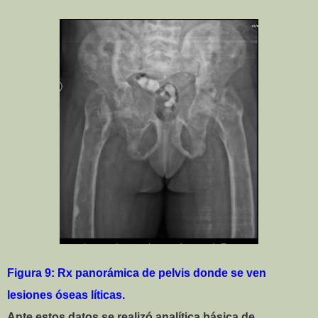
Figura 9: Rx panorámica de pelvis donde se ven
lesiones óseas líticas.
Ante estos datos se realizó analítica básica de