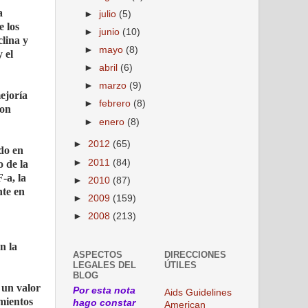
a
►
julio
(5)
e los
►
junio
(10)
clina y
►
mayo
(8)
 el
►
abril
(6)
►
marzo
(9)
ejoría
►
febrero
(8)
con
►
enero
(8)
►
2012
(65)
do en
►
2011
(84)
o de la
-a, la
►
2010
(87)
nte en
►
2009
(159)
►
2008
(213)
n la
ASPECTOS
DIRECCIONES
LEGALES DEL
ÚTILES
BLOG
 un valor
Por esta nota
Aids Guidelines
amientos
hago constar
American