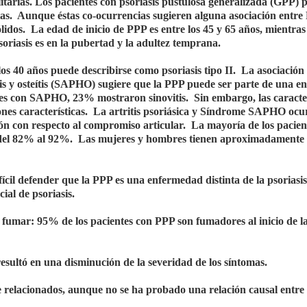
olitarias. Los pacientes con psoriasis pustulosa generalizada (GPP)
ntas. Aunque éstas co-ocurrencias sugieren alguna asociación entre
lidos. La edad de inicio de PPP es entre los 45 y 65 años, mientras
soriasis es en la pubertad y la adultez temprana.
 los 40 años puede describirse como psoriasis tipo II. La asociación
osis y osteítis (SAPHO) sugiere que la PPP puede ser parte de una e
ntes con SAPHO, 23% mostraron sinovitis. Sin embargo, las caracter
osiones características. La artritis psoriásica y Síndrome SAPHO ocu
ión con respecto al compromiso articular. La mayoría de los pacien
 del 82% al 92%. Las mujeres y hombres tienen aproximadamente
fícil defender que la PPP es una enfermedad distinta de la psoriasi
ial de psoriasis.
 fumar: 95% de los pacientes con PPP son fumadores al inicio de l
esultó en una disminución de la severidad de los síntomas.
te relacionados, aunque no se ha probado una relación causal entre