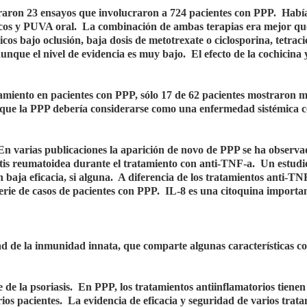
aron 23 ensayos que involucraron a 724 pacientes con PPP. Habí
micos y PUVA oral. La combinación de ambas terapias era mejor qu
cos bajo oclusión, baja dosis de metotrexate o ciclosporina, tetraci
unque el nivel de evidencia es muy bajo. El efecto de la cochicina y
atamiento en pacientes con PPP, sólo 17 de 62 pacientes mostraron m
e que la PPP debería considerarse como una enfermedad sistémica 
En varias publicaciones la aparición de novo de PPP se ha observa
ritis reumatoidea durante el tratamiento con anti-TNF-a. Un estudi
 baja eficacia, si alguna. A diferencia de los tratamientos anti-TNF
serie de casos de pacientes con PPP. IL-8 es una citoquina importa
de la inmunidad innata, que comparte algunas características co
e de la psoriasis. En PPP, los tratamientos antiinflamatorios tienen
rios pacientes. La evidencia de eficacia y seguridad de varios trat