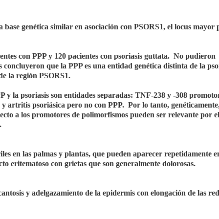
una base genética similar en asociación con PSORS1, el locus mayor
ientes con PPP y 120 pacientes con psoriasis guttata. No pudieron
oncluyeron que la PPP es una entidad genética distinta de la psor
 de la región PSORS1.
P y la psoriasis son entidades separadas: TNF-238 y -308 promoto
 y artritis psoriásica pero no con PPP. Por lo tanto, genéticamente
specto a los promotores de polimorfismos pueden ser relevante por el
.
riles en las palmas y plantas, que pueden aparecer repetidamente e
cto eritematoso con grietas que son generalmente dolorosas.
cantosis y adelgazamiento de la epidermis con elongación de las re