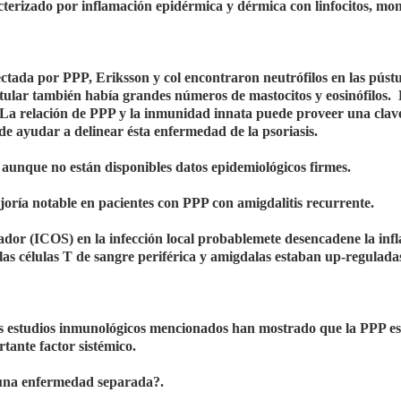
terizado por inflamación epidérmica y dérmica con linfocitos, mon
ectada por PPP, Eriksson y col encontraron neutrófilos en las pústu
stular también había grandes números de mastocitos y eosinófilos. 
. La relación de PPP y la inmunidad innata puede proveer una clav
e ayudar a delinear ésta enfermedad de la psoriasis.
, aunque no están disponibles datos epidemiológicos firmes.
oría notable en pacientes con PPP con amigdalitis recurrente.
lador (ICOS) en la infección local probablemete desencadene la inf
as células T de sangre periférica y amigdalas estaban up-regulada
los estudios inmunológicos mencionados han mostrado que la PPP e
tante factor sistémico.
 una enfermedad separada?.