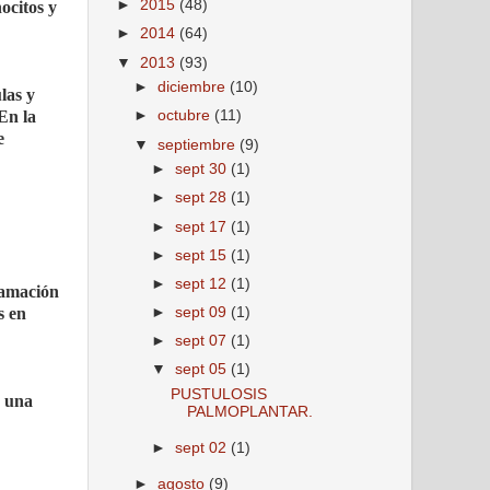
►
2015
(48)
ocitos y
►
2014
(64)
▼
2013
(93)
►
diciembre
(10)
las y
En la
►
octubre
(11)
e
▼
septiembre
(9)
►
sept 30
(1)
►
sept 28
(1)
►
sept 17
(1)
►
sept 15
(1)
►
sept 12
(1)
lamación
►
sept 09
(1)
s en
►
sept 07
(1)
▼
sept 05
(1)
PUSTULOSIS
s una
PALMOPLANTAR.
►
sept 02
(1)
►
agosto
(9)