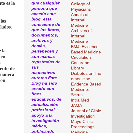
to es la
que cualquier
College of
persona que
Physicians
acceda este
Annals of
blog, esta
Internal
los
consciente de
Medicine
lados.
que los libros,
Archives of
documentos,
Internal
archivos y
Medicine
demás,
BMJ. Evicence
 la
pertenecen y
Based Medicine
 en
son marcas
Circulation
registradas de
s
Cochrane
sus
iento de
Library
respectivos
Diabetes on line
 manera
autores.Este
emedicine
con
Blog ha sido
Evidence Based
creado con
Medicine.
fines
Scirus
educativos, de
Intra Med
actualización
JAMA
profesional,
Journal of Clinic
apoyo a la
Investigation
investigación
Mayo Clinic
médica,
Proceedings
publicando
Medicina