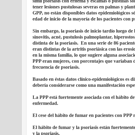
símil psoriasis con eritema y escamas o pústulas s
tener lesiones pustulosas severas en palmas y pla
GPP, no están disponibles datos epidemiológicos só
edad de inicio de la mayoría de los pacientes con p
Sin embargo, la psoriasis de inicio tardío luego de
sinovitis, acné, pustulosis palmoplantar, hiperost
distinta de la psoriasis. En una serie de 86 pacie
eran distintas de la artritis psoriásica con las er
en la misma familia, lo que sugiere alguna asociac
PPP eran mujeres, con porcentajes que variaban
frecuencia de psoriasis.
Basado en éstas datos clínico-epidemiológicos es di
debería considerarse como una manifestación espec
La PPP está fuertemente asociada con el hábito de
enfermedad.
El cese del hábito de fumar en pacientes con PPP r
El hábito de fumar y la psoriasis están fuertemen
y la psoriasis.