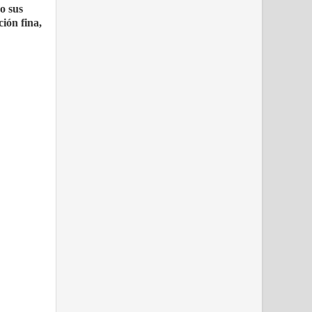
o sus
ión fina,