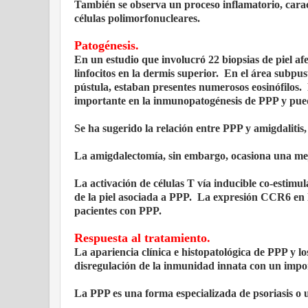
También se observa un proceso inflamatorio, carac
células polimorfonucleares.
Patogénesis.
En un estudio que involucró 22 biopsias de piel af
linfocitos en la dermis superior. En el área subpu
pústula, estaban presentes numerosos eosinófilos
importante en la inmunopatogénesis de PPP y pued
Se ha sugerido la relación entre PPP y amigdalitis
La amigdalectomía, sin embargo, ocasiona una mej
La activación de células T vía inducible co-estimu
de la piel asociada a PPP. La expresión CCR6 en l
pacientes con PPP.
Respuesta al tratamiento.
La apariencia clínica e histopatológica de PPP y 
disregulación de la inmunidad innata con un impor
La PPP es una forma especializada de psoriasis o