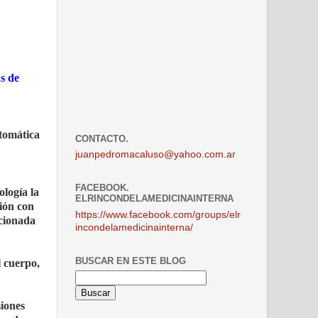
s de
ntomática
CONTACTO.
juanpedromacaluso@yahoo.com.ar
FACEBOOK.
logía la
ELRINCONDELAMEDICINAINTERNA
ción con
https://www.facebook.com/groups/elr
acionada
incondelamedicinainterna/
BUSCAR EN ESTE BLOG
l cuerpo,
siones