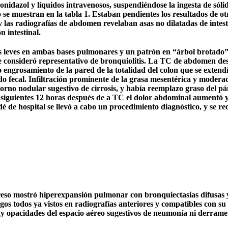
idazol y líquidos intravenosos, suspendiéndose la ingesta de sóli
 se muestran en la tabla 1. Estaban pendientes los resultados de otr
 las radiografías de abdomen revelaban asas no dilatadas de intes
 intestinal.
leves en ambas bases pulmonares y un patrón en “árbol brotado” 
se consideró representativo de bronquiolitis. La TC de abdomen de
 engrosamiento de la pared de la totalidad del colon que se extendí
do fecal. Infiltración prominente de la grasa mesentérica y moderad
ntorno nodular sugestivo de cirrosis, y había reemplazo graso del p
s siguientes 12 horas después de a TC el dolor abdominal aumentó y
 de hospital se llevó a cabo un procedimiento diagnóstico, y se re
ngreso mostró hiperexpansión pulmonar con bronquiectasias difusas 
zgos todos ya vistos en radiografías anteriores y compatibles con su
hay opacidades del espacio aéreo sugestivos de neumonía ni derrame