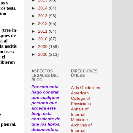
►
2015
(48)
dos y
os tests.
►
2014
(64)
tino
►
2013
(93)
►
2012
(65)
(tree-in-
►
2011
(84)
spués de
►
2010
(87)
a al
a ascitis
►
2009
(159)
áncreas;
►
2008
(213)
 el
cibieron
ASPECTOS
DIRECCIONES
LEGALES DEL
ÚTILES
BLOG
Por esta nota
Aids Guidelines
hago constar
American
que cualquier
College of
persona que
Physicians
acceda este
Annals of
y
blog, esta
Internal
consciente de
Medicine
 pleural.
que los libros,
Archives of
documentos,
Internal