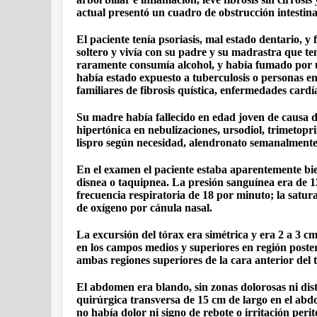
actual presentó un cuadro de obstrucción intestinal
El paciente tenía psoriasis, mal estado dentario, 
soltero y vivía con su padre y su madrastra que t
raramente consumía alcohol, y había fumado por u
había estado expuesto a tuberculosis o personas e
familiares de fibrosis quística, enfermedades cardía
Su madre había fallecido en edad joven de causa 
hipertónica en nebulizaciones, ursodiol, trimetopr
lispro según necesidad, alendronato semanalmente,
En el examen el paciente estaba aparentemente bi
disnea o taquipnea. La presión sanguínea era de 1
frecuencia respiratoria de 18 por minuto; la satu
de oxígeno por cánula nasal.
La excursión del tórax era simétrica y era 2 a 3 cm
en los campos medios y superiores en región poste
ambas regiones superiores de la cara anterior del 
El abdomen era blando, sin zonas dolorosas ni dist
quirúrgica transversa de 15 cm de largo en el abd
no había dolor ni signo de rebote o irritación perit