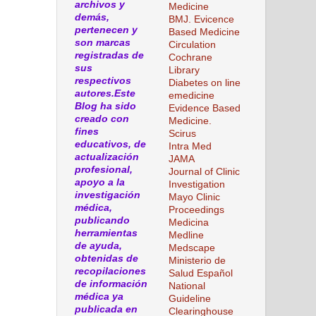
archivos y
Medicine
demás,
BMJ. Evicence
pertenecen y
Based Medicine
son marcas
Circulation
registradas de
Cochrane
sus
Library
respectivos
Diabetes on line
autores.Este
emedicine
Blog ha sido
Evidence Based
creado con
Medicine.
fines
Scirus
educativos, de
Intra Med
actualización
JAMA
profesional,
Journal of Clinic
apoyo a la
Investigation
investigación
Mayo Clinic
médica,
Proceedings
publicando
Medicina
herramientas
Medline
de ayuda,
Medscape
obtenidas de
Ministerio de
recopilaciones
Salud Español
de información
National
médica ya
Guideline
publicada en
Clearinghouse