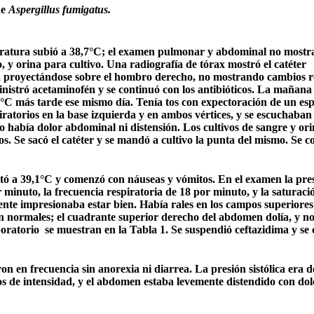
de
Aspergillus fumigatus.
mperatura subió a 38,7°C; el examen pulmonar y abdominal no most
 y orina para cultivo. Una radiografía de tórax mostró el catéter
ta proyectándose sobre el hombro derecho, no mostrando cambios r
inistró acetaminofén y se continuó con los antibióticos. La mañana 
7°C más tarde ese mismo día. Tenía tos con expectoración de un es
atorios en la base izquierda y en ambos vértices, y se escuchaban 
no había dolor abdominal ni distensión. Los cultivos de sangre y or
s. Se sacó el catéter y se mandó a cultivo la punta del mismo. Se 
ntó a 39,1°C y comenzó con náuseas y vómitos. En el examen la pre
minuto, la frecuencia respiratoria de 18 por minuto, y la saturaci
nte impresionaba estar bien. Había rales en los campos superiores
ban normales; el cuadrante superior derecho del abdomen dolía, y n
boratorio
se muestran en la Tabla 1. Se suspendió ceftazidima y s
n en frecuencia sin anorexia ni diarrea. La presión sistólica era d
s de intensidad, y el abdomen estaba levemente distendido con dol