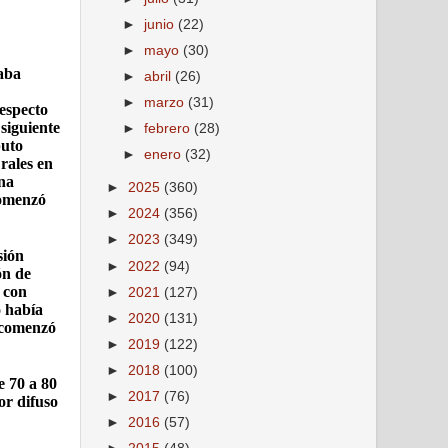
►
junio
(22)
►
mayo
(30)
raba
►
abril
(26)
►
marzo
(31)
especto
siguiente
►
febrero
(28)
puto
►
enero
(32)
rales en
ina
►
2025
(360)
comenzó
►
2024
(356)
►
2023
(349)
sión
►
2022
(94)
ón de
 con
►
2021
(127)
o había
►
2020
(131)
e comenzó
►
2019
(122)
►
2018
(100)
e 70 a 80
►
2017
(76)
or difuso
►
2016
(57)