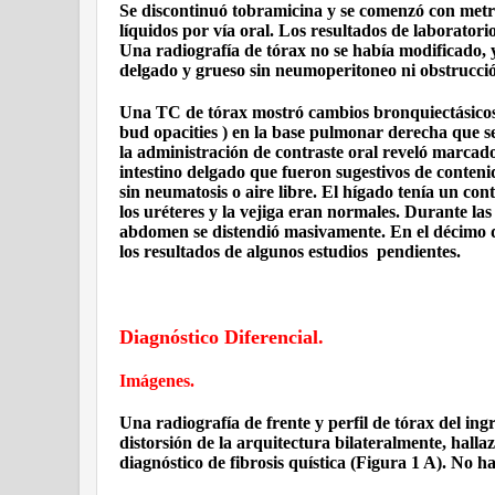
Se discontinuó tobramicina y se comenzó con metron
líquidos por vía oral. Los resultados de laboratorio
Una radiografía de tórax no se había modificado, y
delgado y grueso sin neumoperitoneo ni obstrucción
Una TC de tórax mostró cambios bronquiectásicos 
bud opacities ) en la base pulmonar derecha que 
la administración de contraste oral reveló marcado
intestino delgado que fueron sugestivos de conteni
sin neumatosis o aire libre. El hígado tenía un co
los uréteres y la vejiga eran normales. Durante la
abdomen se distendió masivamente. En el décimo dé
los resultados de algunos estudios
pendientes.
Diagnóstico Diferencial.
Imágenes.
Una radiografía de frente y perfil de tórax del i
distorsión de la arquitectura bilateralmente, halla
diagnóstico de fibrosis quística (Figura 1 A). No 