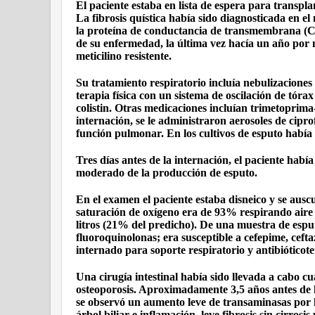
El paciente estaba en lista de espera para transpla
La fibrosis quística había sido diagnosticada en e
la proteína de conductancia de transmembrana (C
de su enfermedad, la última vez hacía un año po
meticilino resistente.
Su tratamiento respiratorio incluía nebulizaciones
terapia física con un sistema de oscilación de tó
colistin. Otras medicaciones incluían trimetoprima
internación, se le administraron aerosoles de cipr
función pulmonar. En los cultivos de esputo había
Tres días antes de la internación, el paciente habí
moderado de la producción de esputo.
En el examen el paciente estaba disneico y se aus
saturación de oxígeno era de 93% respirando aire
litros (21% del predicho). De una muestra de espu
fluoroquinolonas; era susceptible a cefepime, cef
internado para soporte respiratorio y antibióticote
Una cirugía intestinal había sido llevada a cabo 
osteoporosis. Aproximadamente 3,5 años antes de 
se observó un aumento leve de transaminasas por lo
árbol biliar e inflamación, leve fibrosis sin cirros