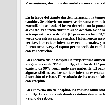
P. aeruginosa
, dos tipos de cándida y una colonia 
En la tarde del quinto día de internación, la te
cambios. Se obtuvieron muestras de sangre, esputo,
extendiéndose desde el brazo derecho con la pun
al control realizado durante su colocación. Se adm
la temperatura era de 36,8 |C pero ascendió a 38,
verde con estrías amarronadas. Había roncus inspir
vértices. Los ruidos intestinales eran normales, y 
fueron negativos y el esputo permaneció sin cambio
con vancomicina.
En el octavo día de hospital la temperatura aume
sanguínea era de 99/52 mm Hg, el pulso de 117 por 
oxígeno de 90% respirando aire ambiente. El pacie
algunas sibilancias. Los sonidos intestinales esta
distensión ni rebote. El resultado de los tests de la
con cefepime.
En el noveno día de hospital, los vómitos aumentaro
mm Hg. Los ruidos intestinales estaban disminuido
y signo de rebote.