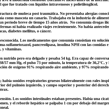
 que fue tratado con líquidos intravenosos y polietilenglicol.
y fractura de muñeca post traumática. No presentaba alergias conoc
enía como mascota un canario. Trabajaba en la industria de aliment
n período breve de tiempo 15 años atrás.
No consumía drogas ilíc
nfermas ni había realizado viajes recientemente. No había antecede
cas, diabetes mellitus, o cáncer.
desconocida. Los medicamentos que consumía consistían en solución
ima-sulfametoxazol, pancreolipasa, insulina NPH con las comidas e
 y vitaminas.
en nutrido pero era delgado y pesaba 54 kg. Era capaz de conversa
38/57 mm Hg, el pulso 73 por minuto, la temperatura de 36,2°C, y 
ración de oxígeno 91% respirando aire ambiente, y 97% respirando 
; había sonidos respiratorios gruesos bilateralmente con rales insp
rior del pulmón izquierdo, y campo superior y posterior del derech
tórax.
ensión. Los sonidos intestinales estaban presentes. Había una cicat
omen, y el reborde hepático se palpaba 1 cm por debajo del margen
oneal.