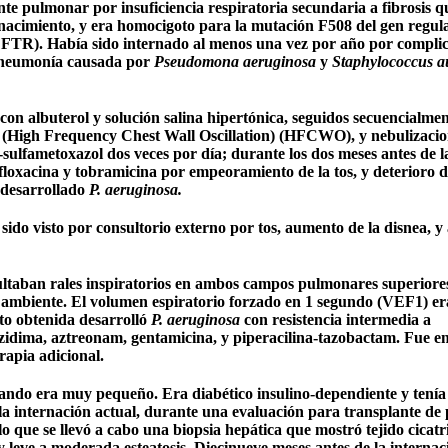
nte pulmonar por insuficiencia respiratoria secundaria a fibrosis qu
l nacimiento, y era homocigoto para la mutación F508 del gen regul
FTR). Había sido internado al menos una vez por año por complic
r neumonía causada por
Pseudomona aeruginosa
y
Staphylococcus a
 con albuterol y solución salina hipertónica, seguidos secuencialme
rax (High Frequency Chest Wall Oscillation) (HFCWO), y nebulizacio
-sulfametoxazol dos veces por día; durante los dos meses antes de l
ofloxacina y tobramicina por empeoramiento de la tos, y deterioro d
 desarrollado
P. aeruginosa.
a sido visto por consultorio externo por tos, aumento de la disnea, 
cultaban rales inspiratorios en ambos campos pulmonares superiore
 ambiente. El volumen espiratorio forzado en 1 segundo (VEF1) er
to obtenida desarrolló
P. aeruginosa
con resistencia intermedia a
tazidima, aztreonam, gentamicina, y piperacilina-tazobactam. Fue e
rapia adicional.
cuando era muy pequeño. Era diabético insulino-dependiente y tenía
la internación actual, durante una evaluación para transplante de
 que se llevó a cabo una biopsia hepática que mostró tejido cicatri
is y leve a moderada esteatosis. Diecinueve meses antes de la internac