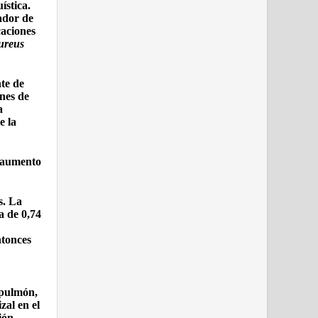
ística.
ador de
aciones
ureus
nte de
nes de
a
e la
y aumento
s. La
a de 0,74
ntonces
 pulmón,
zal en el
ión