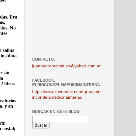
idas. Era
os,
itas. No
ntes
 salina
 insulina
CONTACTO.
juanpedromacaluso@yahoo.com.ar
r sin
la
FACEBOOK.
2 litros
ELRINCONDELAMEDICINAINTERNA
https://www.facebook.com/groups/elr
incondelamedicinainterna/
iratorios
o, y en
BUSCAR EN ESTE BLOG
riz
 costal;