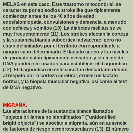
MELAS en este caso. Este trastorno mitocondrial, se
caracteriza por episodios strokelike que típicamente
comienzan antes de los 40 años de edad,
encefalomiopatía, convulsiones y demencia, a menudo
con cefalea y vómitos (10). La diabetes mellitus se ve
muy frecuentemente (11). Los strokes afectan la corteza
y la sustancia blanca subcortical adyacente, pero no
están delimitados por el territorio correspondiente a
ningún vaso determinado. El lactato sérico y los niveles
de piruvato están típicamente elevados, y los tests de
DNA pueden ser usados para establecer el diagnóstico
(12). El diagnóstico en este caso fue descartado debido
al respeto por la corteza cerebral, el nivel de lactato
normal, y la biopsia muscular negativa, así como el test
de DNA negativo.
MIGRAÑA.
Las alteraciones de la sustancia blanca llamados
“objetos brillantes no identificados” ("unidentified
bright objects") se asocian a migraña, aún en ausencia
de factores de riesgo cerebrovasculares (13). El número