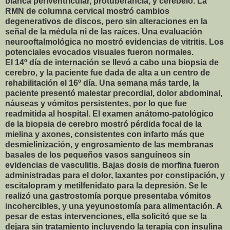
blanca periventricular, protuberancia, y cerebelo. La
RMN de columna cervical mostró cambios
degenerativos de discos, pero sin alteraciones en la
señal de la médula ni de las raíces. Una evaluación
neurooftalmológica no mostró evidencias de vitritis. Los
potenciales evocados visuales fueron normales.
El 14º día de internación se llevó a cabo una biopsia de
cerebro, y la paciente fue dada de alta a un centro de
rehabilitación el 16º día. Una semana más tarde, la
paciente presentó malestar precordial, dolor abdominal,
náuseas y vómitos persistentes, por lo que fue
readmitida al hospital. El examen anátomo-patológico
de la biopsia de cerebro mostró pérdida focal de la
mielina y axones, consistentes con infarto más que
desmielinización, y engrosamiento de las membranas
basales de los pequeños vasos sanguíneos sin
evidencias de vasculitis. Bajas dosis de morfina fueron
administradas para el dolor, laxantes por constipación, y
escitalopram y metilfenidato para la depresión. Se le
realizó una gastrostomía porque presentaba vómitos
incohercibles, y una yeyunostomía para alimentación. A
pesar de estas intervenciones, ella solicitó que se la
dejara sin tratamiento incluyendo la terapia con insulina