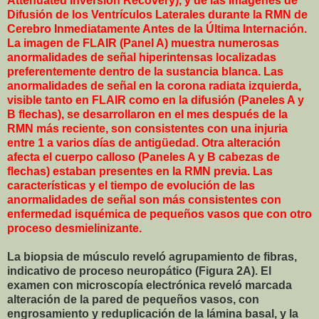
Attenuated Inversion Recovery), y de las Imágenes de
Difusión de los Ventrículos Laterales durante la RMN de
Cerebro Inmediatamente Antes de la Última Internación.
La imagen de FLAIR (Panel A) muestra numerosas
anormalidades de señal hiperintensas localizadas
preferentemente dentro de la sustancia blanca. Las
anormalidades de señal en la corona radiata izquierda,
visible tanto en FLAIR como en la difusión (Paneles A y
B flechas), se desarrollaron en el mes después de la
RMN más reciente, son consistentes con una injuria
entre 1 a varios días de antigüedad. Otra alteración
afecta el cuerpo calloso (Paneles A y B cabezas de
flechas) estaban presentes en la RMN previa. Las
características y el tiempo de evolución de las
anormalidades de señal son más consistentes con
enfermedad isquémica de pequeños vasos que con otro
proceso desmielinizante.
La biopsia de músculo reveló agrupamiento de fibras,
indicativo de proceso neuropático (Figura 2A). El
examen con microscopía electrónica reveló marcada
alteración de la pared de pequeños vasos, con
engrosamiento y reduplicación de la lámina basal, y la