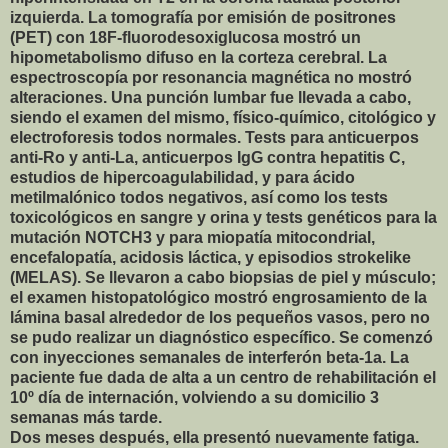
izquierda. La tomografía por emisión de positrones
(PET) con 18F-fluorodesoxiglucosa mostró un
hipometabolismo difuso en la corteza cerebral. La
espectroscopía por resonancia magnética no mostró
alteraciones. Una punción lumbar fue llevada a cabo,
siendo el examen del mismo, físico-químico, citológico y
electroforesis todos normales. Tests para anticuerpos
anti-Ro y anti-La, anticuerpos IgG contra hepatitis C,
estudios de hipercoagulabilidad, y para ácido
metilmalónico todos negativos, así como los tests
toxicológicos en sangre y orina y tests genéticos para la
mutación NOTCH3 y para miopatía mitocondrial,
encefalopatía, acidosis láctica, y episodios strokelike
(MELAS). Se llevaron a cabo biopsias de piel y músculo;
el examen histopatológico mostró engrosamiento de la
lámina basal alrededor de los pequeños vasos, pero no
se pudo realizar un diagnóstico específico. Se comenzó
con inyecciones semanales de interferón beta-1a. La
paciente fue dada de alta a un centro de rehabilitación el
10º día de internación, volviendo a su domicilio 3
semanas más tarde.
Dos meses después, ella presentó nuevamente fatiga.