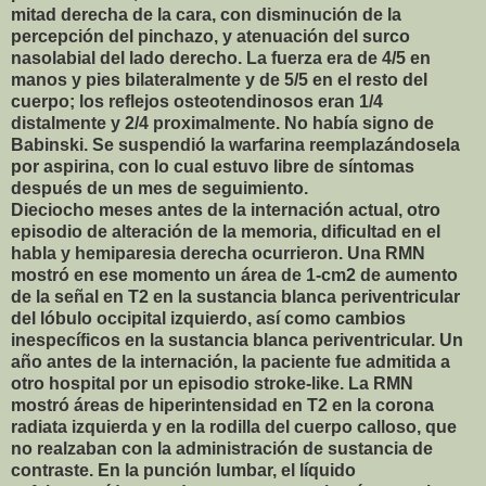
mitad derecha de la cara, con disminución de la
percepción del pinchazo, y atenuación del surco
nasolabial del lado derecho. La fuerza era de 4/5 en
manos y pies bilateralmente y de 5/5 en el resto del
cuerpo; los reflejos osteotendinosos eran 1/4
distalmente y 2/4 proximalmente. No había signo de
Babinski. Se suspendió la warfarina reemplazándosela
por aspirina, con lo cual estuvo libre de síntomas
después de un mes de seguimiento.
Dieciocho meses antes de la internación actual, otro
episodio de alteración de la memoria, dificultad en el
habla y hemiparesia derecha ocurrieron. Una RMN
mostró en ese momento un área de 1-cm2 de aumento
de la señal en T2 en la sustancia blanca periventricular
del lóbulo occipital izquierdo, así como cambios
inespecíficos en la sustancia blanca periventricular. Un
año antes de la internación, la paciente fue admitida a
otro hospital por un episodio stroke-like. La RMN
mostró áreas de hiperintensidad en T2 en la corona
radiata izquierda y en la rodilla del cuerpo calloso, que
no realzaban con la administración de sustancia de
contraste. En la punción lumbar, el líquido