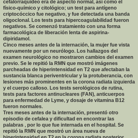
cefalorraquídeo era de aspecto normal, así como el
físico-químico y citológico; un test para antígeno
criptocóccico fue negativo, y fue detectada una banda
oligoclonal. Los tests para hipercoagulabilidad fueron
negativos. Se comenzó tratamiento con una forma
farmacológica de liberación lenta de aspirina-
dipiridamol.
Cinco meses antes de la internación, la mujer fue vista
nuevamente por un neurólogo. Los hallazgos del
examen neurológico no mostraron cambios del examen
previo. Se le repitió la RMN que mostró imágenes
parcheadas de hiperintensidad en T2 que afectaban la
sustancia blanca periventricular y la protuberancia, con
lesiones más prominentes en la corona radiata izquierda
y el cuerpo calloso. Los tests serológicos de rutina,
tests para factores antinucleares (FAN), anticuerpos
para enfermedad de Lyme, y dosaje de vitamina B12
fueron normales.
Tres meses antes de la internación, presentó otro
episodio de cefalea y dificultad en encontrar las
palabras , por lo que fue internada en el hospital. Se
repitió la RMN que mostró un área nueva de
hiperintensidad en T2 en la corona radiata posterior