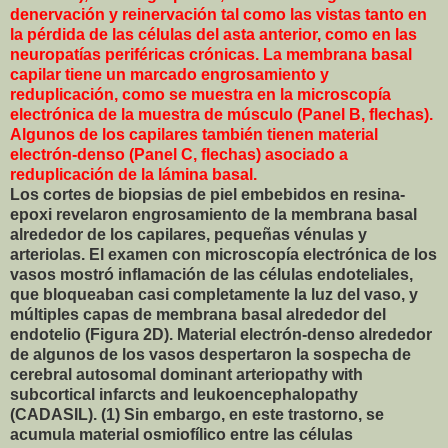
denervación y reinervación tal como las vistas tanto en
la pérdida de las células del asta anterior, como en las
neuropatías periféricas crónicas. La membrana basal
capilar tiene un marcado engrosamiento y
reduplicación, como se muestra en la microscopía
electrónica de la muestra de músculo (Panel B, flechas).
Algunos de los capilares también tienen material
electrón-denso (Panel C, flechas) asociado a
reduplicación de la lámina basal.
Los cortes de biopsias de piel embebidos en resina-
epoxi revelaron engrosamiento de la membrana basal
alrededor de los capilares, pequeñas vénulas y
arteriolas. El examen con microscopía electrónica de los
vasos mostró inflamación de las células endoteliales,
que bloqueaban casi completamente la luz del vaso, y
múltiples capas de membrana basal alrededor del
endotelio (Figura 2D). Material electrón-denso alrededor
de algunos de los vasos despertaron la sospecha de
cerebral autosomal dominant arteriopathy with
subcortical infarcts and leukoencephalopathy
(CADASIL). (1) Sin embargo, en este trastorno, se
acumula material osmiofílico entre las células