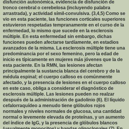
disfunción autonómica, evidencia de disfunción de
tronco cerebral o cerebelosa (incluyendo palabra
arrastrada), y actividad símil-convulsiva. (3,4,5) Como se
vio en esta paciente, las funciones corticales superiores
estuvieron respetadas tempranamente en el curso de la
enfermedad, lo mismo que sucede en la esclerosis
múltiple. En esta enfermedad sin embargo, dichas
funciones pueden afectarse tardíamente, en estadios
avanzados de la misma. La esclerosis múltiple tiene una
predominancia por el sexo femenino, pero la edad de
inicio es típicamente en mujeres más jóvenes que la de
esta paciente. En la RMN, las lesiones afectan
principalmente la sustancia blanca del cerebro y de la
médula espinal; el cuerpo calloso es comúnmente
afectado, y la presencia de lesiones en el cuerpo calloso
en este caso, obliga a considerar el diagnóstico de
esclerosis múltiple. Las lesiones pueden no realzar
después de la administración de gadolinio (6). El líquido
cefalorraquídeo a menudo tiene glóbulos rojos
normales y niveles normales de glucosa, una cantidad
normal o levemente elevada de proteínas, y un aumento
del índice de IgG, y la presencia de glóbulos blancos
(usualmente monocitos) y bandas oligoclonales (7). En