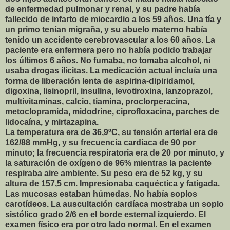
de enfermedad pulmonar y renal, y su padre había
fallecido de infarto de miocardio a los 59 años. Una tía y
un primo tenían migraña, y su abuelo materno había
tenido un accidente cerebrovascular a los 60 años. La
paciente era enfermera pero no había podido trabajar
los últimos 6 años. No fumaba, no tomaba alcohol, ni
usaba drogas ilícitas. La medicación actual incluía una
forma de liberación lenta de aspirina-dipiridamol,
digoxina, lisinopril, insulina, levotiroxina, lanzoprazol,
multivitaminas, calcio, tiamina, proclorperacina,
metoclopramida, midodrine, ciprofloxacina, parches de
lidocaína, y mirtazapina.
La temperatura era de 36,9ºC, su tensión arterial era de
162/88 mmHg, y su frecuencia cardíaca de 90 por
minuto; la frecuencia respiratoria era de 20 por minuto, y
la saturación de oxígeno de 96% mientras la paciente
respiraba aire ambiente. Su peso era de 52 kg, y su
altura de 157,5 cm. Impresionaba caquéctica y fatigada.
Las mucosas estaban húmedas. No había soplos
carotídeos. La auscultación cardíaca mostraba un soplo
sistólico grado 2/6 en el borde esternal izquierdo. El
examen físico era por otro lado normal. En el examen