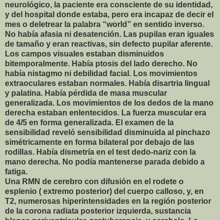
neurológico, la paciente era consciente de su identidad,
y del hospital donde estaba, pero era incapaz de decir el
mes o deletrear la palabra “world” en sentido inverso.
No había afasia ni desatención. Las pupilas eran iguales
de tamaño y eran reactivas, sin defecto pupilar aferente.
Los campos visuales estaban disminuidos
bitemporalmente. Había ptosis del lado derecho. No
había nistagmo ni debilidad facial. Los movimientos
extraoculares estaban normales. Había disartria lingual
y palatina. Había pérdida de masa muscular
generalizada. Los movimientos de los dedos de la mano
derecha estaban enlentecidos. La fuerza muscular era
de 4/5 en forma generalizada. El examen de la
sensibilidad reveló sensibilidad disminuida al pinchazo
simétricamente en forma bilateral por debajo de las
rodillas. Había dismetría en el test dedo-nariz con la
mano derecha. No podía mantenerse parada debido a
fatiga.
Una RMN de cerebro con difusión en el rodete o
esplenio ( extremo posterior) del cuerpo calloso, y, en
T2, numerosas hiperintensidades en la región posterior
de la corona radiata posterior izquierda, sustancia