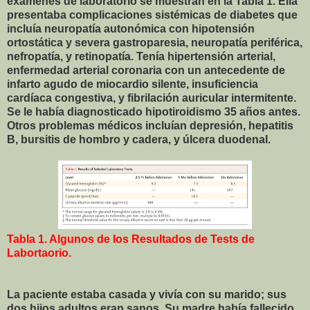
exámenes de laboratorio se muestran en la Tabla 1. Ella
presentaba complicaciones sistémicas de diabetes que
incluía neuropatía autonómica con hipotensión
ortostática y severa gastroparesia, neuropatía periférica,
nefropatía, y retinopatía. Tenía hipertensión arterial,
enfermedad arterial coronaria con un antecedente de
infarto agudo de miocardio silente, insuficiencia
cardíaca congestiva, y fibrilación auricular intermitente.
Se le había diagnosticado hipotiroidismo 35 años antes.
Otros problemas médicos incluían depresión, hepatitis
B, bursitis de hombro y cadera, y úlcera duodenal.
Tabla 1. Algunos de los Resultados de Tests de
Labortaorio.
La paciente estaba casada y vivía con su marido; sus
dos hijos adultos eran sanos. Su madre había fallecido