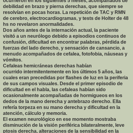
ocurrieron en los siguientes 5 meses, acompañados de
debilidad en brazo y pierna derechas, que siempre se
resolvían en pocas horas. La repetición de TAC y RMN
de cerebro, electrocardiogramas, y tests de Holter de 48
hs no revelaron anormalidades.
Dos años antes de la internación actual, la paciente
visitó a un neurólogo debido a episodios continuos de
confusión, dificultad en encontrar palabras, pérdida de
fuerzas del lado derecho, y sensación de cansancio, a
menudo acompañados de cefalea, fotofobia, náuseas y
vómitos.
Cefaleas hemicráneas derechas habían
ocurrido intermitentemente en los últimos 5 años, las
cuales eran precedidas por flashes de luz en la periferia
de sus campos visuales. Desde el primer episodio de
dificultad en el habla, las cefaleas habían sido
ocasionalmente acompañadas de hormigueos en los
dedos de la mano derecha y antebrazo derecho. Ella
refería torpeza en su mano derecha y dificultad en la
atención, cálculo y memoria.
El examen neurológico en ese momento mostraba
disminución de la visión periférica bilateralmente, leve
ptosis derecha, alteraciones de la sensibilidad en la