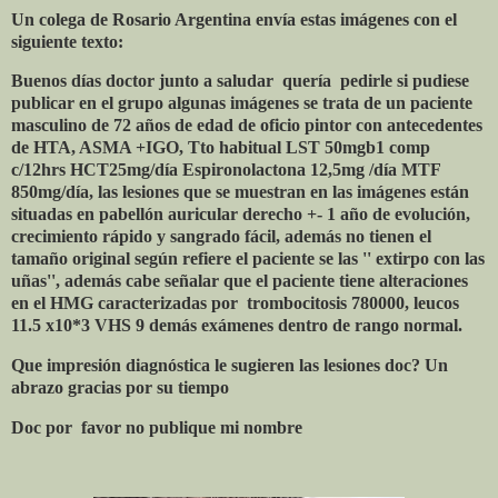
Un colega de Rosario Argentina envía estas imágenes con el
siguiente texto:
Buenos días doctor junto a saludar
quería
pedirle si pudiese
publicar en el grupo algunas imágenes se trata de un paciente
masculino de 72 años de edad de oficio pintor con antecedentes
de HTA, ASMA +IGO, Tto habitual LST 50mgb1 comp
c/12hrs HCT25mg/día Espironolactona 12,5mg /día MTF
850mg/día, las lesiones que se muestran en las imágenes están
situadas en pabellón auricular derecho +- 1 año de evolución,
crecimiento rápido y sangrado fácil, además no tienen el
tamaño original según refiere el paciente se las '' extirpo con las
uñas'', además cabe señalar que el paciente tiene alteraciones
en el HMG caracterizadas por
trombocitosis 780000, leucos
11.5 x10*3 VHS 9 demás exámenes dentro de rango normal.
Que impresión diagnóstica le sugieren las lesiones doc? Un
abrazo gracias por su tiempo
Doc por
favor no publique mi nombre