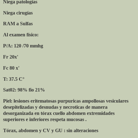
Niega patologías
Niega cirugías
RAM a Sulfas
Al examen físico:
P/A: 120 /70 mmhg
Fr 20x'
Fc 80 x'
T: 37.5 C°
Sat02: 98% fio 21%
Piel: lesiones eritematosas purpuricas ampollosas vesiculares
desepitelizadas y desnudas y necroticas de manera
desorganizada en tórax cuello abdomen extremidades
superiores e inferiores respeta mucosas .
Tórax, abdomen y CV y GU : sin alteraciones