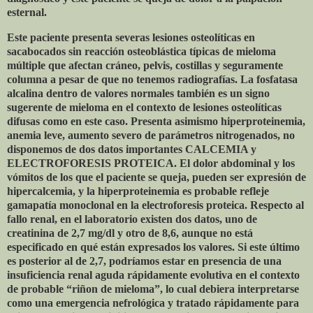
esternal.
Este paciente presenta severas lesiones osteolíticas en
sacabocados sin reacción osteoblástica típicas de mieloma
múltiple que afectan cráneo, pelvis, costillas y seguramente
columna a pesar de que no tenemos radiografías. La fosfatasa
alcalina dentro de valores normales también es un signo
sugerente de mieloma en el contexto de lesiones osteolíticas
difusas como en este caso. Presenta asimismo hiperproteinemia,
anemia leve, aumento severo de parámetros nitrogenados, no
disponemos de dos datos importantes CALCEMIA y
ELECTROFORESIS PROTEICA. El dolor abdominal y los
vómitos de los que el paciente se queja, pueden ser expresión de
hipercalcemia, y la hiperproteinemia es probable refleje
gamapatía monoclonal en la electroforesis proteica. Respecto al
fallo renal, en el laboratorio existen dos datos, uno de
creatinina de 2,7 mg/dl y otro de 8,6, aunque no está
especificado en qué están expresados los valores. Si este último
es posterior al de 2,7, podríamos estar en presencia de una
insuficiencia renal aguda rápidamente evolutiva en el contexto
de probable “riñon de mieloma”, lo cual debiera interpretarse
como una emergencia nefrológica y tratado rápidamente para