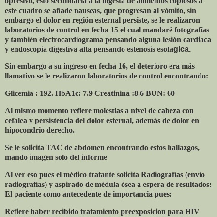
opresivo, esto secundaria a la ingesta de alimentos copiosos a
este cuadro se añade nauseas, que progresan al vómito, sin
embargo el dolor en región esternal persiste, se le realizaron
laboratorios de control en fecha 15 el cual mandaré fotografías
y también electrocardiograma pensando alguna lesión cardiaca
y endoscopia digestiva alta pensando estenosis esofa
gica.
Sin embargo a su ingreso en fecha 16, el deterioro era más
llamativo se le realizaron laboratorios de control encontrando:
Glicemia : 192. HbA1c: 7.9 Creatinina :8.6 BUN: 60
Al mismo momento refiere molestias a nivel de cabeza con
cefalea y persistencia del dolor esternal, además de dolor en
hipocondrio derecho.
Se le solicita TAC de abdomen encontrando estos hallazgos,
mando imagen solo del informe
Al ver eso pues el médico tratante solicita Radiografías (envío
radiografías) y aspirado de médula ósea a espera de resultados:
El paciente como antecedente de importancia pues:
Refiere haber recibido tratamiento preexposicion para HIV