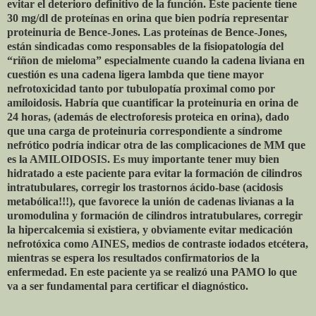
evitar el deterioro definitivo de la función. Este paciente tiene
30 mg/dl de proteínas en orina que bien podría representar
proteinuria de Bence-Jones. Las proteínas de Bence-Jones,
están sindicadas como responsables de la fisiopatología del
“riñon de mieloma” especialmente cuando la cadena liviana en
cuestión es una cadena ligera lambda que tiene mayor
nefrotoxicidad tanto por tubulopatía proximal como por
amiloidosis. Habría que cuantificar la proteinuria en orina de
24 horas, (además de electroforesis proteica en orina), dado
que una carga de proteinuria correspondiente a síndrome
nefrótico podría indicar otra de las complicaciones de MM que
es la AMILOIDOSIS. Es muy importante tener muy bien
hidratado a este paciente para evitar la formación de cilindros
intratubulares, corregir los trastornos ácido-base (acidosis
metabólica!!!), que favorece la unión de cadenas livianas a la
uromodulina y formación de cilindros intratubulares, corregir
la hipercalcemia si existiera, y obviamente evitar medicación
nefrotóxica como AINES, medios de contraste iodados etcétera,
mientras se espera los resultados confirmatorios de la
enfermedad. En este paciente ya se realizó una PAMO lo que
va a ser fundamental para certificar el diagnóstico.