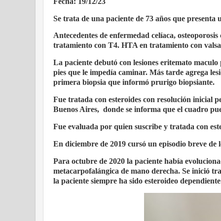
Fecha: 19/12/23
Se trata de una paciente de 73 años que presenta u
Antecedentes de enfermedad celíaca, osteoporosi
tratamiento con T4. HTA en tratamiento con valsa
La paciente debutó con lesiones eritemato maculo 
pies que le impedía caminar. Más tarde agrega lesi
primera biopsia que informó prurigo biopsiante.
Fue tratada con esteroides con resolución inicial p
Buenos Aires,
donde se informa que el cuadro pue
Fue evaluada por quien suscribe y tratada con est
En diciembre de 2019 cursó un episodio breve de l
Para octubre de 2020 la paciente había evolucionad
metacarpofalángica de mano derecha. Se inició tra
la paciente siempre ha sido esteroideo dependiente