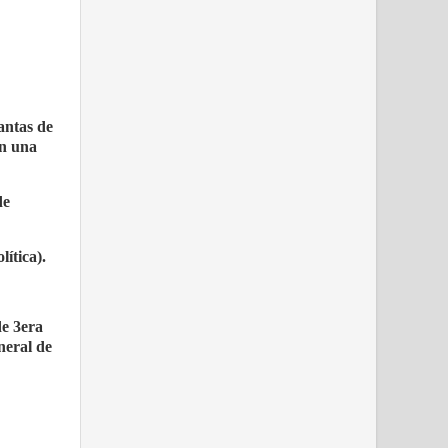
antas de
on una
de
ítica).
de 3era
neral de