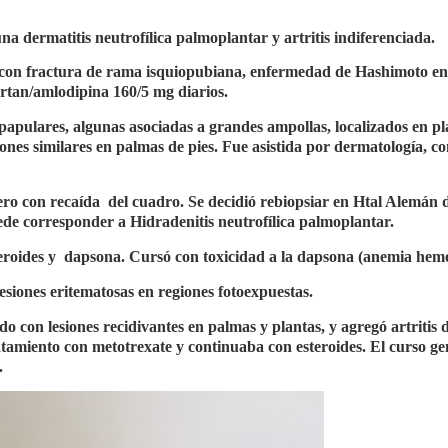
na dermatitis neutrofílica palmoplantar y artritis indiferenciada.
s con fractura de rama isquiopubiana, enfermedad de Hashimoto en
rtan/amlodipina 160/5 mg diarios.
papulares, algunas asociadas a grandes ampollas, localizados en pl
ones similares en palmas de pies. Fue asistida por dermatología, c
ero con recaída
del cuadro. Se decidió rebiopsiar en Htal Alemán 
de corresponder a Hidradenitis neutrofílica palmoplantar.
eroides y
dapsona. Cursó con toxicidad a la dapsona (anemia hemol
esiones eritematosas en regiones fotoexpuestas.
o con lesiones recidivantes en palmas y plantas, y agregó artritis 
tamiento con metotrexate y continuaba con esteroides. El curso ge
.