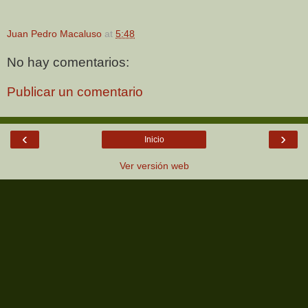
Juan Pedro Macaluso
at
5:48
No hay comentarios:
Publicar un comentario
‹
›
Inicio
Ver versión web