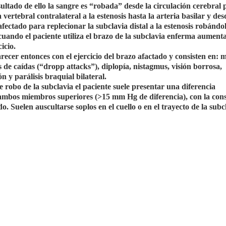
sultado de ello la sangre es “robada” desde la circulación cerebral 
vertebral contralateral a la estenosis hasta la arteria basilar y desd
fectado para replecionar la subclavia distal a la estenosis robándole
 cuando el paciente utiliza el brazo de la subclavia enferma aument
icio.
recer entonces con el ejercicio del brazo afactado y consisten en: 
es de caídas (“dropp attacks”), diplopía, nistagmus, visión borrosa,
 y parálisis braquial bilateral.
 robo de la subclavia el paciente suele presentar una diferencia
e ambos miembros superiores (>15 mm Hg de diferencia), con la con
. Suelen auscultarse soplos en el cuello o en el trayecto de la subc