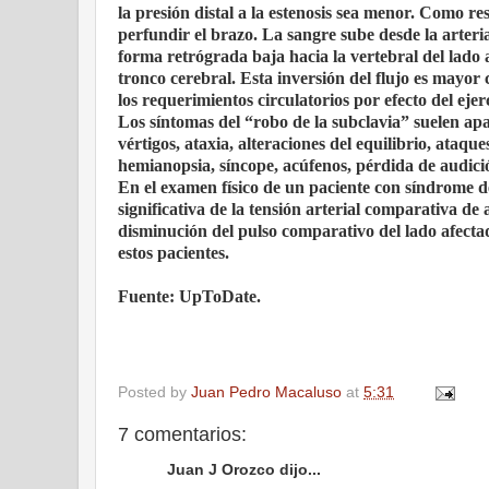
la presión distal a la estenosis sea menor. Como re
perfundir el brazo. La sangre sube desde la arteria 
forma retrógrada baja hacia la vertebral del lado a
tronco cerebral. Esta inversión del flujo es mayor
los requerimientos circulatorios por efecto del ejerc
Los síntomas del “robo de la subclavia” suelen apa
vértigos, ataxia, alteraciones del equilibrio, ataqu
hemianopsia, síncope, acúfenos, pérdida de audición
En el examen físico de un paciente con síndrome de
significativa de la tensión arterial comparativa d
disminución del pulso comparativo del lado afectado
estos pacientes.
Fuente: UpToDate.
Posted by
Juan Pedro Macaluso
at
5:31
7 comentarios:
Juan J Orozco dijo...