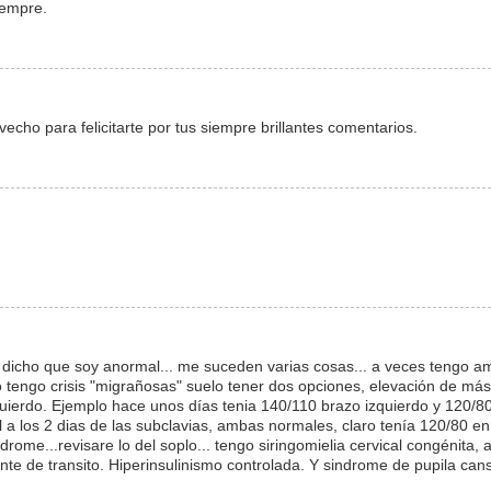
iempre.
echo para felicitarte por tus siempre brillantes comentarios.
 dicho que soy anormal... me suceden varias cosas... a veces tengo 
o tengo crisis "migrañosas" suelo tener dos opciones, elevación de má
uierdo. Ejemplo hace unos días tenia 140/110 brazo izquierdo y 120/8
 a los 2 dias de las subclavias, ambas normales, claro tenía 120/80 en
ome...revisare lo del soplo... tengo siringomielia cervical congénita, 
nte de transito. Hiperinsulinismo controlada. Y sindrome de pupila ca