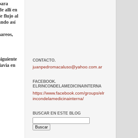
para
e allí en
 flujo al
ando así
mareos,
siguiente
CONTACTO.
lavia en
juanpedromacaluso@yahoo.com.ar
FACEBOOK.
ELRINCONDELAMEDICINAINTERNA
https://www.facebook.com/groups/elr
incondelamedicinainterna/
BUSCAR EN ESTE BLOG