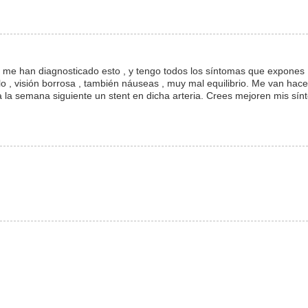
 me han diagnosticado esto , y tengo todos los síntomas que expones 
lo , visión borrosa , también náuseas , muy mal equilibrio. Me van hac
 a la semana siguiente un stent en dicha arteria. Crees mejoren mis sí