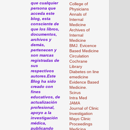
que cualquier
College of
persona que
Physicians
acceda este
Annals of
blog, esta
Internal
consciente de
Medicine
que los libros,
Archives of
documentos,
Internal
archivos y
Medicine
demás,
BMJ. Evicence
pertenecen y
Based Medicine
son marcas
Circulation
registradas de
Cochrane
sus
Library
respectivos
Diabetes on line
autores.Este
emedicine
Blog ha sido
Evidence Based
creado con
Medicine.
fines
Scirus
educativos, de
Intra Med
actualización
JAMA
profesional,
Journal of Clinic
apoyo a la
Investigation
investigación
Mayo Clinic
médica,
Proceedings
publicando
Medicina