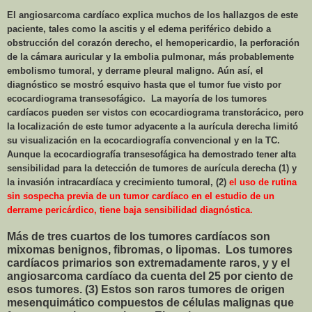
El angiosarcoma cardíaco explica muchos de los hallazgos de este
paciente, tales como la ascitis y el edema periférico debido a
obstrucción del corazón derecho, el hemopericardio, la perforación
de la cámara auricular y la embolia pulmonar, más probablemente
embolismo tumoral, y derrame pleural maligno. Aún así, el
diagnóstico se mostró esquivo hasta que el tumor fue visto por
ecocardiograma transesofágico.
La mayoría de los tumores
cardíacos pueden ser vistos con ecocardiograma transtorácico, pero
la localización de este tumor adyacente a la aurícula derecha limitó
su visualización en la ecocardiografía convencional y en la TC.
Aunque la ecocardiografía transesofágica ha demostrado tener alta
sensibilidad para la detección de tumores de aurícula derecha (1) y
la invasión intracardíaca y crecimiento tumoral, (2)
el uso de rutina
sin sospecha previa de un tumor cardíaco en el estudio de un
derrame pericárdico, tiene baja sensibilidad diagnóstica.
Más de tres cuartos de los tumores cardíacos son
mixomas benignos, fibromas, o lipomas.
Los tumores
cardíacos primarios son extremadamente raros, y y el
angiosarcoma cardíaco da cuenta del 25 por ciento de
esos tumores. (3) Estos son raros tumores de origen
mesenquimático compuestos de células malignas que