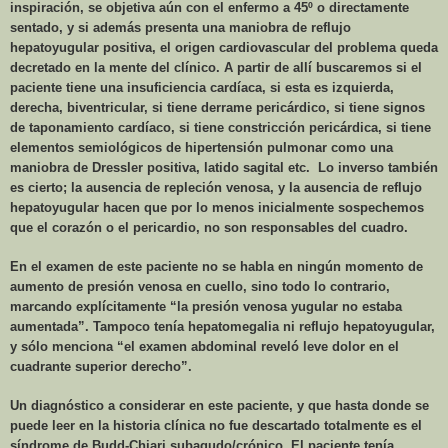
inspiración, se objetiva aún con el enfermo a 45º o directamente
sentado, y si además presenta una maniobra de reflujo
hepatoyugular positiva, el origen cardiovascular del problema queda
decretado en la mente del clínico. A partir de allí buscaremos si el
paciente tiene una insuficiencia cardíaca, si esta es izquierda,
derecha, biventricular, si tiene derrame pericárdico, si tiene signos
de taponamiento cardíaco, si tiene constricción pericárdica, si tiene
elementos semiológicos de hipertensión pulmonar como una
maniobra de Dressler positiva, latido sagital etc.
Lo inverso también
es cierto; la ausencia de repleción venosa, y la ausencia de reflujo
hepatoyugular hacen que por lo menos inicialmente sospechemos
que el corazón o el pericardio, no son responsables del cuadro.
En el examen de este paciente no se habla en ningún momento de
aumento de presión venosa en cuello, sino todo lo contrario,
marcando explícitamente “la presión venosa yugular no estaba
aumentada”. Tampoco tenía hepatomegalia ni reflujo hepatoyugular,
y sólo menciona “el examen abdominal reveló leve dolor en el
cuadrante superior derecho”.
Un diagnóstico a considerar en este paciente, y que hasta donde se
puede leer en la historia clínica no fue descartado totalmente es el
síndrome de Budd-Chiari subagudo/crónico. El paciente tenía