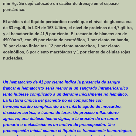
mm
Hg. Se dejó colocado un catéter de drenaje en el espacio
pericárdico.
El análisis del líquido pericárdico reveló que el nivel de glucosa era
de 83 mg/dl, la LDH de 163 U/litro, el nivel de proteínas de 4,7 g/litro,
y el hematocrito de 41,5 por ciento. El recuento de blancos era de
4900/mm3, con 49 por ciento de neutrófilos, 1 por ciento en banda,
30 por ciento linfocitos, 12 por ciento monocitos, 1 por ciento
eosinófilos, 6 por ciento macrófagos y 1 por ciento de células rojas
nucleadas.
Un hematocrito de 41 por ciento indica la presencia de sangre
franca; el hematocrito sería menor si un sangrado intrapericárdico
lento hubiese complicado a un derrame inicialmente no hemático.
La historia clínica del paciente no es compatible con
hemopericardio complicando a un infarto agudo de miocardio,
disección aórtica, o trauma de tórax. Un proceso inflamatorio
agresivo, una diátesis hemorrágica, o la erosión de un tumor
primario o metastásico es un motivo de preocupación. Una
preocupación inicial cuando el líquido es francamente hemorrágico,