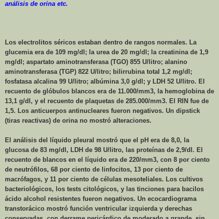
análisis de orina etc.
Los electrolitos séricos estaban dentro de rangos normales. La
glucemia era de 109 mg/dl; la urea de 20 mg/dl; la creatinina de 1,9
mg/dl; aspartato aminotransferasa (TGO) 855 U/litro; alanino
aminotransferasa (TGP) 822 U/litro; bilirrubina total 1,2 mg/dl;
fosfatasa alcalina 99 U/litro; albúmina 3,0 g/dl; y LDH 52 U/litro. El
recuento de glóbulos blancos era de 11.000/mm3, la hemoglobina de
13,1 g/dl, y el recuento de plaquetas de 285.000/mm3. El RIN fue de
1,5. Los anticuerpos antinucleares fueron negativos. Un dipstick
(tiras reactivas) de orina no mostró alteraciones.
El análisis del líquido pleural mostró que el pH era de 8,0, la
glucosa de 83 mg/dl, LDH de 98 U/litro, las proteínas de 2,9/dl. El
recuento de blancos en el líquido era de 220/mm3, con 8 por ciento
de neutrófilos, 68 por ciento de linfocitos, 13 por ciento de
macrófagos, y 11 por ciento de células mesoteliales. Los cultivos
bacteriológicos, los tests citológicos, y las tinciones para bacilos
ácido alcohol resistentes fueron negativos. Un ecocardiograma
transtorácico mostró función ventricular izquierda y derechas
conservadas, con derrame pericárdico de moderado a grande, sin