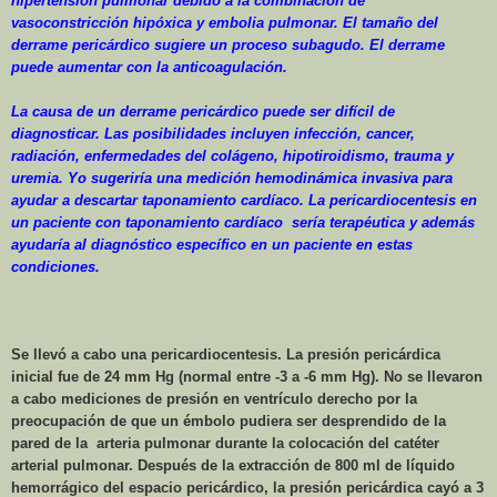
hipertensión pulmonar debido a la combinación de
vasoconstricción hipóxica y embolia pulmonar. El tamaño del
derrame pericárdico sugiere un proceso subagudo. El derrame
puede aumentar con la anticoagulación.
La causa de un derrame pericárdico puede ser difícil de
diagnosticar. Las posibilidades incluyen infección, cancer,
radiación, enfermedades del colágeno, hipotiroidismo, trauma y
uremia. Yo sugeriría una medición hemodinámica invasiva para
ayudar a descartar taponamiento cardíaco. La pericardiocentesis en
un paciente con taponamiento cardíaco
sería terapéutica y además
ayudaría al diagnóstico específico en un paciente en estas
condiciones.
Se llevó a cabo una pericardiocentesis. La presión pericárdica
inicial fue de
24 mm
Hg (normal entre
-3 a
-6 mm
Hg). No se llevaron
a cabo mediciones de presión en ventrículo derecho por la
preocupación de que un émbolo pudiera ser desprendido de la
pared de la
arteria pulmonar durante la colocación del catéter
arterial pulmonar. Después de la extracción de 800 ml de líquido
hemorrágico del espacio pericárdico, la presión pericárdica cayó a
3