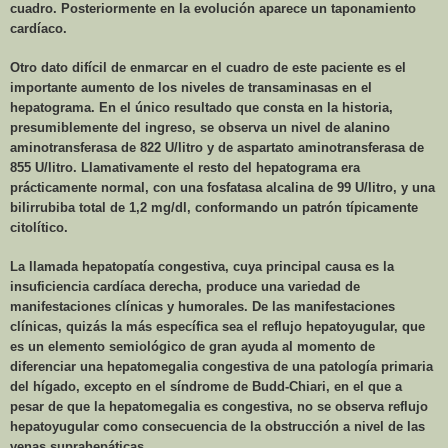
cuadro. Posteriormente en la evolución aparece un taponamiento
cardíaco.
Otro dato difícil de enmarcar en el cuadro de este paciente es el
importante aumento de los niveles de transaminasas en el
hepatograma. En el único resultado que consta en la historia,
presumiblemente del ingreso, se observa un nivel de alanino
aminotransferasa de 822 U/litro y de aspartato aminotransferasa de
855 U/litro. Llamativamente el resto del hepatograma era
prácticamente normal, con una fosfatasa alcalina de 99 U/litro, y una
bilirrubiba total de 1,2 mg/dl, conformando un patrón típicamente
citolítico.
La llamada hepatopatía congestiva, cuya principal causa es la
insuficiencia cardíaca derecha, produce una variedad de
manifestaciones clínicas y humorales. De las manifestaciones
clínicas, quizás la más específica sea el reflujo hepatoyugular, que
es un elemento semiológico de gran ayuda al momento de
diferenciar una hepatomegalia congestiva de una patología primaria
del hígado, excepto en el síndrome de Budd-Chiari, en el que a
pesar de que la hepatomegalia es congestiva, no se observa reflujo
hepatoyugular como consecuencia de la obstrucción a nivel de las
venas suprahepáticas.