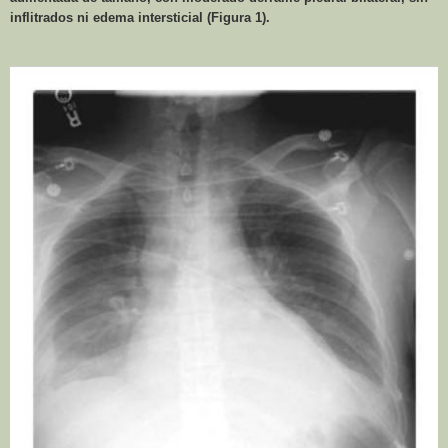
inflitrados ni edema intersticial (Figura 1).