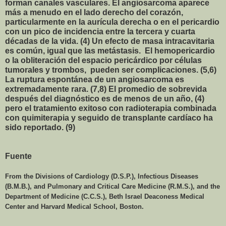
forman canales vasculares. El angiosarcoma aparece
más a menudo en el lado derecho del corazón,
particularmente en la aurícula derecha o en el pericardio
con un pico de incidencia entre la tercera y cuarta
décadas de la vida. (4) Un efecto de masa intracavitaria
es común, igual que las metástasis.
El hemopericardio
o la obliteración del espacio pericárdico por células
tumorales y trombos,
pueden ser complicaciones. (5,6)
La ruptura espontánea de un angiosarcoma es
extremadamente rara. (7,8) El promedio de sobrevida
después del diagnóstico es de menos de un año, (4)
pero el tratamiento exitoso con radioterapia combinada
con quimiterapia y seguido de transplante cardíaco ha
sido reportado. (9)
Fuente
From the Divisions of Cardiology (D.S.P.), Infectious Diseases
(B.M.B.), and Pulmonary and Critical Care Medicine (R.M.S.), and the
Department of Medicine (C.C.S.),
Beth
Israel
Deaconess
Medical
Center
and
Harvard
Medical
School
,
Boston
.