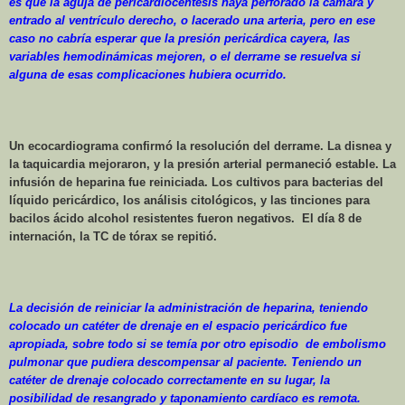
es que la aguja de pericardiocentesis haya perforado la cámara y
entrado al ventrículo derecho, o lacerado una arteria, pero en ese
caso no cabría esperar que la presión pericárdica cayera, las
variables hemodinámicas mejoren, o el derrame se resuelva si
alguna de esas complicaciones hubiera ocurrido.
Un ecocardiograma confirmó la resolución del derrame. La disnea y
la taquicardia mejoraron, y la presión arterial permaneció estable. La
infusión de heparina fue reiniciada. Los cultivos para bacterias del
líquido pericárdico, los análisis citológicos, y las tinciones para
bacilos ácido alcohol resistentes fueron negativos.
El día 8 de
internación, la TC de tórax se repitió.
La decisión de reiniciar la administración de heparina, teniendo
colocado un catéter de drenaje en el espacio pericárdico fue
apropiada, sobre todo si se temía por otro episodio
de embolismo
pulmonar que pudiera descompensar al paciente. Teniendo un
catéter de drenaje colocado correctamente en su lugar, la
posibilidad de resangrado y taponamiento cardíaco es remota.