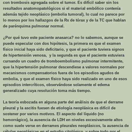
con trombosis agregada sobre el tumor. Es difícil saber sin los
resultados anatomopatológicos si el material embólico contenía
además tejido neoplásico (embolia tumoral), lo cual no parece por
lo menos por los hallazgos de la Rx de tórax y de la TC que hablan
de parénquima pulmonar normal.
¿Por qué tuvo este paciente anasarca? no lo sabemos, aunque se
puede especular con dos hipótesis, la primera es que el examen
físico inicial haya sido deficitario, y que el paciente tuviera signos
de hipertensión venosa,
y la segunda es que el paciente estuviera
cursando un cuadro de tromboembolismo pulmonar intermitente,
que la hipertensión pulmonar descendiese a valores normales por
mecanismos compensatorios fuera de los episodios agudos de
embolia, y que el examen físico haya sido realizado en uno de esos
episodios intercríticos, observándose solamente el edema
generalizado cuya resolución toma más tiempo.
La teoría esbozada en alguna parte del análisis de que el derrame
pleural y la ascitis fuesen de etiología neoplásica es difícil de
sostener por varios motivos. El aspecto del líquido (no
hemorrágico), la ausencia de LDH en niveles excesivamente altos
como suele verse en derrames pleurales neoplásicos, la ausencia de
células neoplásicas en el estudio citológico, y sobre todo por el