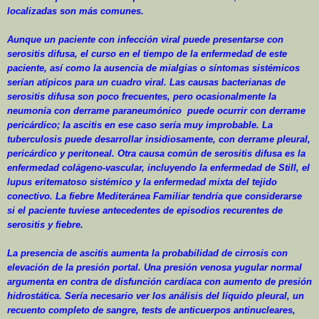
localizadas son más comunes.
Aunque un paciente con infección viral puede presentarse con
serositis difusa, el curso en el tiempo de la enfermedad de este
paciente, así como la ausencia de mialgias o síntomas sistémicos
serían atípicos para un cuadro viral. Las causas bacterianas de
serositis difusa son poco frecuentes, pero ocasionalmente la
neumonía con derrame paraneumónico
puede ocurrir con derrame
pericárdico; la ascitis en ese caso sería muy improbable. La
tuberculosis puede desarrollar insidiosamente, con derrame pleural,
pericárdico y peritoneal. Otra causa común de serositis difusa es la
enfermedad colágeno-vascular, incluyendo la enfermedad de Still, el
lupus eritematoso sistémico y la enfermedad mixta del tejido
conectivo. La fiebre Mediteránea Familiar tendría que considerarse
si el paciente tuviese antecedentes de episodios recurentes de
serositis y fiebre.
La presencia de ascitis aumenta la probabilidad de cirrosis con
elevación de la presión portal. Una presión venosa yugular normal
argumenta en contra de disfunción cardíaca con aumento de presión
hidrostática. Sería necesario ver los análisis del líquido pleural, un
recuento completo de sangre, tests de anticuerpos antinucleares,