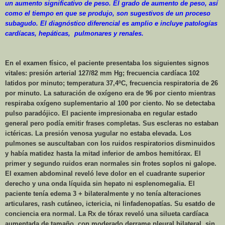
un aumento significativo de peso. El grado de aumento de peso, así
como el tiempo en que se produjo, son sugestivos de un proceso
subagudo. El diagnóstico diferencial es amplio e incluye patologías
cardíacas, hepáticas,
pulmonares y renales.
En el examen físico, el paciente presentaba los siguientes signos
vitales: presión arterial 127/82 mm Hg; frecuencia cardíaca 102
latidos por minuto; temperatura 37,4ºC, frecuencia respiratoria de 26
por minuto. La saturación de oxígeno era de 96 por ciento mientras
respiraba oxígeno suplementario al 100 por ciento. No se detectaba
pulso paradójico. El paciente impresionaba en regular estado
general pero podía emitir frases completas. Sus escleras no estaban
ictéricas. La presión venosa yugular no estaba elevada. Los
pulmones se auscultaban con los ruidos respiratorios disminuidos
y había matidez hasta la mitad inferior de ambos hemitórax. El
primer y segundo ruidos eran normales sin frotes soplos ni galope.
El examen abdominal reveló leve dolor en el cuadrante superior
derecho y una onda líquida sin hepato ni esplenomegalia. El
paciente tenía edema 3 + bilateralmente y no tenía alteraciones
articulares, rash cutáneo, ictericia, ni linfadenopatías. Su esatdo de
conciencia era normal. La Rx de tórax reveló una silueta cardíaca
aumentada de tamaño, con moderado derrame pleural bilateral, sin