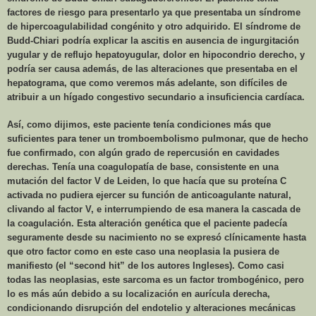
factores de riesgo para presentarlo ya que presentaba un síndrome
de hipercoagulabilidad congénito y otro adquirido. El síndrome de
Budd-Chiari podría explicar la ascitis en ausencia de ingurgitación
yugular y de reflujo hepatoyugular, dolor en hipocondrio derecho, y
podría ser causa además, de las alteraciones que presentaba en el
hepatograma, que como veremos más adelante, son difíciles de
atribuir a un hígado congestivo secundario a insuficiencia cardíaca.
Así, como dijimos, este paciente tenía condiciones más que
suficientes para tener un tromboembolismo pulmonar, que de hecho
fue confirmado, con algún grado de repercusión en cavidades
derechas. Tenía una coagulopatía de base, consistente en una
mutación del factor V de Leiden, lo que hacía que su proteína C
activada no pudiera ejercer su función de anticoagulante natural,
clivando al factor V, e interrumpiendo de esa manera la cascada de
la coagulación. Esta alteración genética que el paciente padecía
seguramente desde su nacimiento no se expresó clínicamente hasta
que otro factor como en este caso una neoplasia la pusiera de
manifiesto (el “second hit” de los autores Ingleses). Como casi
todas las neoplasias, este sarcoma es un factor trombogénico, pero
lo es más aún debido a su localización en aurícula derecha,
condicionando disrupción del endotelio y alteraciones mecánicas