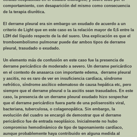
comportamiento, con desaparición del mismo como consecuencia
de la terapia diurética.
El derrame pleural era sin embargo un exudado de acuerdo a un
criterio de Light que en este caso es la relación mayor de 0,6 entre la
LDH del líquido respecto de la del suero. Una explicación es que el
tromboembolismo pulmonar puede dar ambos tipos de derrame
pleural, trasudado o exudado.
Un elemento más de confusión en este caso fue la presencia de
derrame pericárdico de moderado a severo. Un derrame pericárdico
en el contexto de anasarca con importante edema,
derrame pleural
y ascitis, no es raro de ver en insuficiencia cardíaca, síndrome
nefrótico, síndrome ascítico edematoso de causa hepática etc, pero
siempre que el derrame pleural o la ascitis sean trasudados. En este
caso, la presencia de un derrame pleural exudado hizo sospechar
que el derrame pericárdico fuera parte de una poliserositis viral,
bacteriana, tuberculosa, o colagenopática. Sin embargo, la
evolución del cuadro se encargó de demostrar que el derrame
pericárdico fue de entrada neoplásico. Inicialmente no hubo
compromiso hemodinámico de tipo de taponamiento cardíaco,
aunque probablemente haya contribuido en alguna medida al