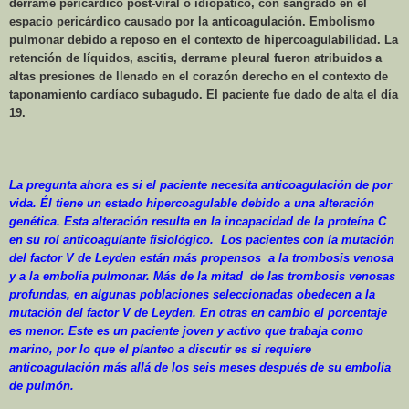
derrame pericárdico post-viral o idiopático, con sangrado en el
espacio pericárdico causado por la anticoagulación. Embolismo
pulmonar debido a reposo en el contexto de hipercoagulabilidad. La
retención de líquidos, ascitis, derrame pleural fueron atribuidos a
altas presiones de llenado en el corazón derecho en el contexto de
taponamiento cardíaco subagudo. El paciente fue dado de alta el día
19.
La pregunta ahora es si el paciente necesita anticoagulación de por
vida. Él tiene un estado hipercoagulable debido a una alteración
genética. Esta alteración resulta en la incapacidad de la proteína C
en su rol anticoagulante fisiológico.
Los pacientes con la mutación
del factor V de Leyden están más propensos
a la trombosis venosa
y a la embolia pulmonar. Más de la mitad
de las trombosis venosas
profundas, en algunas poblaciones seleccionadas obedecen a la
mutación del factor V de Leyden. En otras en cambio el porcentaje
es menor. Este es un paciente joven y activo que trabaja como
marino, por lo que el planteo a discutir es si requiere
anticoagulación más allá de los seis meses después de su embolia
de pulmón.