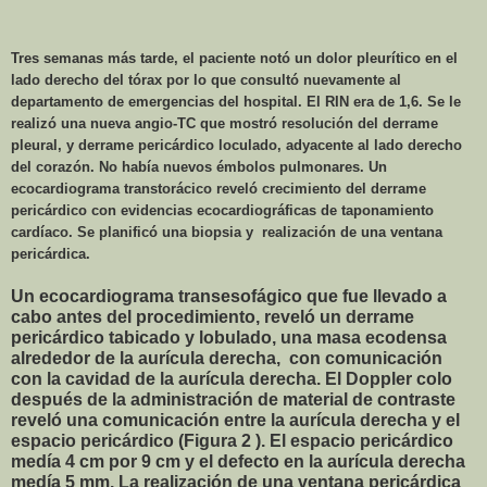
Tres semanas más tarde, el paciente notó un dolor pleurítico en el
lado derecho del tórax por lo que consultó nuevamente al
departamento de emergencias del hospital. El RIN era de 1,6. Se le
realizó una nueva angio-TC que mostró resolución del derrame
pleural, y derrame pericárdico loculado, adyacente al lado derecho
del corazón. No había nuevos émbolos pulmonares. Un
ecocardiograma transtorácico reveló crecimiento del derrame
pericárdico con evidencias ecocardiográficas de taponamiento
cardíaco. Se planificó una biopsia y
realización de una ventana
pericárdica.
Un ecocardiograma transesofágico que fue llevado a
cabo antes del procedimiento, reveló un derrame
pericárdico tabicado y lobulado, una masa ecodensa
alrededor de la aurícula derecha,
con comunicación
con la cavidad de la aurícula derecha. El Doppler colo
después de la administración de material de contraste
reveló una comunicación entre la aurícula derecha y el
espacio pericárdico (Figura 2 ). El espacio pericárdico
medía
4 cm
por
9 cm
y el defecto en la aurícula derecha
medía
5 mm
. La realización de una ventana pericárdica