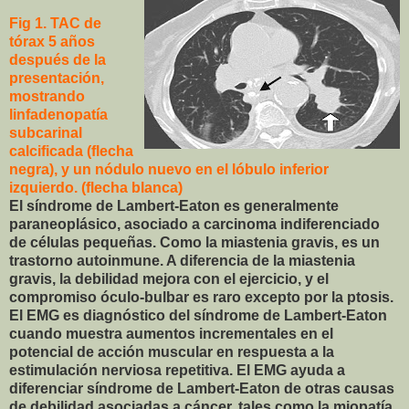
Fig 1. TAC de
tórax 5 años
después de la
presentación,
mostrando
linfadenopatía
subcarinal
calcificada (flecha
negra), y un nódulo nuevo en el lóbulo inferior
izquierdo. (flecha blanca)
El síndrome de Lambert-Eaton es generalmente
paraneoplásico, asociado a carcinoma indiferenciado
de células pequeñas. Como la miastenia gravis, es un
trastorno autoinmune. A diferencia de la miastenia
gravis, la debilidad mejora con el ejercicio, y el
compromiso óculo-bulbar es raro excepto por la ptosis.
El EMG es diagnóstico del síndrome de Lambert-Eaton
cuando muestra aumentos incrementales en el
potencial de acción muscular en respuesta a la
estimulación nerviosa repetitiva. El EMG ayuda a
diferenciar síndrome de Lambert-Eaton de otras causas
de debilidad asociadas a cáncer, tales como la miopatía