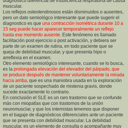
diagnóstico diferencial de insuficiencia respiratoria de causa
muscular.
Los reflejos osteotendinosos están disminuidos o ausentes,
pero un dato semiológco interesante que puede sugerir el
diagnostico es que
una contracción isométrica durante 10 a
15 seg puede hacer aparecer temporalmente un reflejo
hasta ese momento ausente.
Este fenómeno es llamado
facilitación post ejercicio o post activación, y debiera ser
parte de un examen de rutina, en todo paciente que se
queja de debilidad muscular, y que presenta hipo o
arreflexia en el examen.
Otro elemento semiológico interesante, cuando se lo busca,
es la
prolongada elevación del elevador del párpado, que
se produce después de mantener voluntariamente la mirada
hacia arriba
, que es una maniobra usada en la exploración
de un paciente sospechado de mistenia gravis, donde
sucede exactamente lo contrario.
En conclusión el SLE es un raro trastorno que se confunde
más con miopatías que con trastornos de la unión
neuromusclar, y que los internistas tenemos que disponer
en el bagaje de diagnósticos diferenciales ante un paciente
que se presenta con debilidad muscular. La debilidad
muscular, es un elemento de consulta o acompañante muy