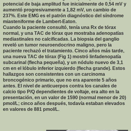
potencial de baja amplitud fue inicialmente de 0,54 mV y
aumentó progresivamente a 1,82 mV, un cambio de
237%. Este EMG es el patrón diagnóstico del síndrome
miasteniforme de Lambert-Eaton.
Cuando la paciente consultó, tenía una Rx de tórax
normal, y una TAC de tórax que mostraba adenopatías
mediastinales no calcificadas. La biopsia del ganglio
reveló un tumor neuroendocrino maligno, pero la
paciente rechazó el tratamiento. Cinco años más tarde,
una nueva TAC de tórax (Fig 1) mostró linfadenopatía
subcarinal (flecha pequeña), y un nódulo nuevo de 3,1
cm en el lóbulo inferior izquierdo (flecha grande). Estos
hallazgos son consistentes con un carcinoma
broncogénico primario, que no era aparente 5 años
antes. El nivel de anticuerpos contra los canales de
calcio tipo P/Q dependientes de voltaje, era alto en la
presentación, en un valor de 1590 (normal menor de 20)
pmol/L; cinco años después, todavía estaban elevados
en valores de 881 pmol/L.