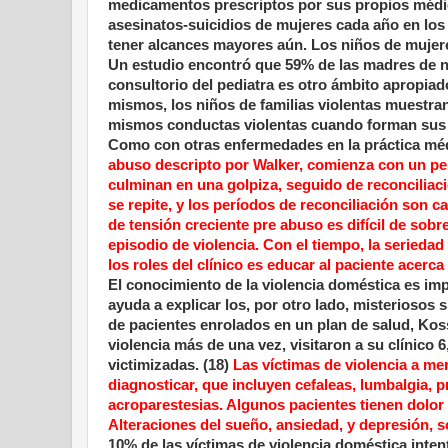
medicamentos prescriptos por sus propios médico
asesinatos-suicidios de mujeres cada año en los
tener alcances mayores aún. Los niños de mujere
Un estudio encontró que 59% de las madres de n
consultorio del pediatra es otro ámbito apropiad
mismos, los niños de familias violentas muestr
mismos conductas violentas cuando forman sus fa
Como con otras enfermedades en la práctica médi
abuso descripto por Walker, comienza con un per
culminan en una golpiza, seguido de reconciliaci
se repite, y los períodos de reconciliación son 
de tensión creciente pre abuso es difícil de sobre
episodio de violencia. Con el tiempo, la seriedad
los roles del clínico es educar al paciente acerca
El conocimiento de la violencia doméstica es impo
ayuda a explicar los, por otro lado, misterioso
de pacientes enrolados en un plan de salud, Kos
violencia más de una vez, visitaron a su clínico
victimizadas. (18)
Las víctimas de violencia a m
diagnosticar, que incluyen cefaleas, lumbalgia, p
acroparestesias. Algunos pacientes tienen dolor a
Alteraciones del sueño, ansiedad, y depresión, 
10% de las víctimas de violencia doméstica inten