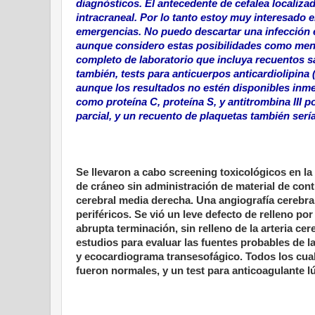
diagnósticos. El antecedente de cefalea localiz
intracraneal. Por lo tanto estoy muy interesado 
emergencias. No puedo descartar una infección 
aunque considero estas posibilidades como meno
completo de laboratorio que incluya recuentos s
también, tests para anticuerpos anticardiolipin
aunque los resultados no estén disponibles inmed
como proteína C, proteína S, y antitrombina III 
parcial, y un recuento de plaquetas también ser
Se llevaron a cabo screening toxicológicos en 
de cráneo sin administración de material de contr
cerebral media derecha. Una angiografía cerebral 
periféricos. Se vió un leve defecto de relleno po
abrupta terminación, sin relleno de la arteria c
estudios para evaluar las fuentes probables de la
y ecocardiograma transesofágico. Todos los cual
fueron normales, y un test para anticoagulante l