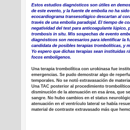
Estos estudios diagnósticos son útiles en demost
de este evento, y la fuente de embolia no ha sid
ecocardiograma transesofágico descartan al cora
través de una embolia paradojal. El tiempo de co
negatividad del test para anticoagulante lúpico,
trombosis in situ. Mis sospechas de evento emb
diagnósticos son necesarios para identificar la 
candidata de posibles terapias trombolíticas, y m
Yo espero que dichas terapias sean instituidas 
focos embolígenos.
Una terapia trombolítica con urokinasa fue insti
emergencias. Se pudo demostrar algo de reperfus
temporales. No se notó extravasación de material 
Una TAC posterior al procedimiento trombolítico 
disminución de la atenuación en esa área, que se
sangre. No hubo cambios en el status neurológi
atenuación en el ventrículo lateral se había resu
material de contraste extravasado más que hemo