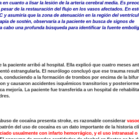
 en cuanto a lisar la lesión de la arteria cerebral media. Es pre
pesar de la restauración del flujo en los vasos afectados. En est
 y asumiría que la zona de atenuación en la región del ventrículo
apia de sostén, observaría a la paciente en busca de signos de
 a cabo una profunda búsqueda para identificar la fuente embolí
 la paciente arribó al hospital. Ella explicó que cuatro meses ant
intentó estrangularla. El neurólogo concluyó que ese trauma resul
cha, conduciendo a la formación de trombos por encima de la bifu
n y causaron accidentes isquémicos transitorios y posteriorme
a mejoría. La paciente fue transferida a un hospital de rehabilit
dres.
buso de cocaína presenta stroke, es razonable considerar
vaso
trón del uso de cocaína es un dato importante de la historia clí
ciado usualmente con infarto hemorrágico, y el uso intranasal o