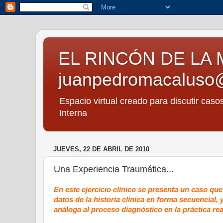
EL RINCÓN DE LA 
juanpedromacaluso
Espacio virtual creado para discutir caso
Interna
JUEVES, 22 DE ABRIL DE 2010
Una Experiencia Traumática...
En este ejercicio clínico se presenta un caso qu
datos de la historia clínica en forma secuencial,
análoga al proceso diagnóstico en la práctica rea