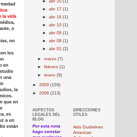
►
abr 20
(1)
fermedad
►
abr 17
(1)
tica
 la vida
►
abr 16
(1)
médica,
►
abr 10
(1)
ante, o
►
abr 09
(1)
ias, no
►
abr 08
(1)
►
abr 02
(2)
con los
on
►
marzo
(7)
o en
►
febrero
(1)
estudio
►
enero
(9)
on una
te
►
2009
(159)
udios, la
►
2008
(213)
nicos.
on que en
de
ASPECTOS
DIRECCIONES
ca, es
LEGALES DEL
ÚTILES
BLOG
uz a un
Por esta nota
dio están
Aids Guidelines
hago constar
American