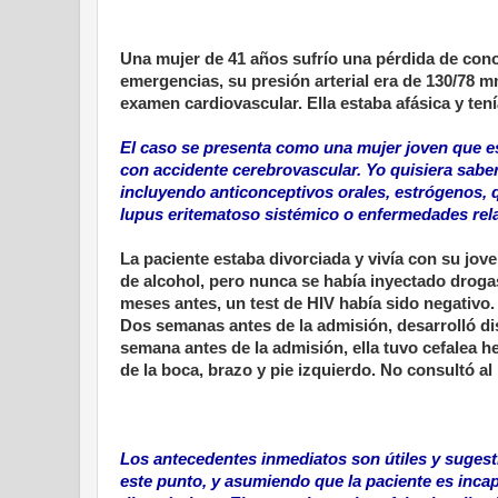
Una mujer de 41 años sufrío una pérdida de conoc
emergencias, su presión arterial era de 130/78 m
examen cardiovascular. Ella estaba afásica y ten
El caso se presenta como una mujer joven que es
con accidente cerebrovascular. Yo quisiera saber
incluyendo anticonceptivos orales, estrógenos, 
lupus eritematoso sistémico o enfermedades rel
La paciente estaba divorciada y vivía con su jo
de alcohol, pero nunca se había inyectado droga
meses antes, un test de HIV había sido negativo.
Dos semanas antes de la admisión, desarrolló di
semana antes de la admisión, ella tuvo cefalea 
de la boca, brazo y pie izquierdo. No consultó a
Los antecedentes inmediatos son útiles y sugest
este punto, y asumiendo que la paciente es incap