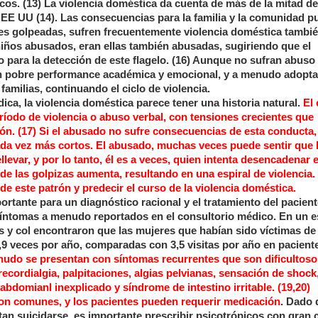
s. (13) La violencia doméstica da cuenta de más de la mitad de
 EE UU (14). Las consecuencias para la familia y la comunidad 
s golpeadas, sufren frecuentemente violencia doméstica también
iños abusados, eran ellas también abusadas, sugiriendo que el
o para la detección de este flagelo. (16) Aunque no sufran abuso 
an pobre performance académica y emocional, y a menudo adopta
milias, continuando el ciclo de violencia.
ca, la violencia doméstica parece tener una historia natural.
El 
íodo de violencia o abuso verbal, con tensiones crecientes que
ón. (17) Si el abusado no sufre consecuencias de esta conducta, 
cada vez más cortos. El abusado, muchas veces puede sentir que l
llevar, y por lo tanto, él es a veces, quien intenta desencadenar e
 de las golpizas aumenta, resultando en una espiral de violencia
 de este patrón y predecir el curso de la violencia doméstica.
rtante para un diagnóstico racional y el tratamiento del pacient
s síntomas a menudo reportados en el consultorio médico. En un e
s y col encontraron que las mujeres que habían sido víctimas de
 6,9 veces por año, comparadas con 3,5 visitas por año en pacient
enudo se presentan con síntomas recurrentes que son dificultoso
recordialgia, palpitaciones, algias pelvianas, sensación de shock
bdomianl inexplicado y síndrome de intestino irritable. (19,20)
son comunes, y los pacientes pueden requerir medicación
. Dado 
tan suicidarse, es importante prescribir psicotrópicos con gran 