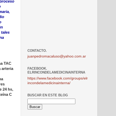
 proceso
e
maria,
dio
o
ún
 tales
ina
CONTACTO.
juanpedromacaluso@yahoo.com.ar
Una TAC
 arteria
FACEBOOK.
ELRINCONDELAMEDICINAINTERNA
https://www.facebook.com/groups/elr
na
incondelamedicinainterna/
res
e 24 hs,
teína C
BUSCAR EN ESTE BLOG