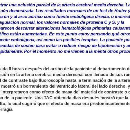
rar una oclusión parcial de la arteria cerebral media derecha. L
o aún demostrada. Los resultados normales de un test de Holter 
zón y al arco aórtico como fuente embolígena directa, o indirect
agulación normal, los valores normales de proteína C y S, y la
 parecen descartar alteraciones hematológicas primarias causant
ólico están aumentadas. En este punto estoy pensando qué otros
fuente embolígena, así como las posibles terapias. La paciente p
edidas de sostén para evitar o reducir riesgo de hipotensión y ar
rápidamente. Por el momento no me vienen a la mente otros prob
tuida 6 horas después del arribo de la paciente al departamento d
ión en la arteria cerebral media derecha, con llenado de sus r
de contraste bajo fluoroscopía hasta la terminación de la arteri
mostró un borramiento del ventrículo lateral del lado derecho, y
 interpretaron como efecto de masa del material de contraste o 
co de la paciente. Una TAC obtenida días después mostró que la
elto, lo cual sugirió que el efecto de masa era predominantement
rragia