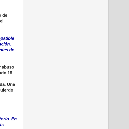
o de
el
patible
ación,
ntes de
y abuso
ado 18
rda. Una
quierdo
torio. En
ts