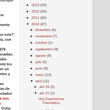
escripto
►
2013
(93)
►
2012
(65)
 no
►
2011
(84)
e
▼
2010
(87)
emente
►
diciembre
(6)
mo este?
►
noviembre
(7)
ia, con
►
octubre
(1)
►
septiembre
(9)
1979
busadas,
►
agosto
(8)
udio
►
julio
(6)
nte los
►
junio
(9)
er un
ntes y
►
mayo
(13)
▼
abril
(11)
las
►
abr 26
(2)
las de
▼
abr 22
(1)
ectados
de sus
Una Experiencia
Traumática...
s
) Ocho