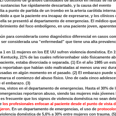
El consumo de grandes cantidades de alcohol en fiestas se ha d
 sustancias fue rápidamente descartado, y la causa del evento
a a punto de partida de un trombo en la arteria carótida interna
bido a que la paciente era incapaz de expresarse, y los clínicos
 ella se presentó al departamento de emergencias. El médico qu
ubrimiento del foco embolígeno, en una paciente joven, aparent
mún para considerarla como diagnóstico diferencial en casos co
e ser considerada una “enfermedad” que tiene una alta prevalenc
 a 1 en 11 mujeres en los EE UU sufren violencia doméstica. En 
 Kentucky, 21% de las cuales refirieronhaber sido físicamente a
ciente, estaba divorciada o separada. (1) En el año 1985 un est
s reportaban que habían sido maltratadas al menos una vez dura
busadas en algún momento en el pasado. (2) El embarazo puede s
arca el comienzo del abuso físico. Uno de cada cinco adolesce
 el embarazo. (3)
ma, vistos en el departamento de emergencias. Hasta el 30% de 
emergencias reportaron abuso, siendo las mujeres más jóvenes 
, es frecuente que los signos de violencia doméstica no sean det
ue
los profesionales enfocan al paciente desde el punto de vista 
ujeron
. En un departamento de emergencias, el uso de
protocolo
violencia doméstica de 5,6% a 30% entre mujeres con trauma. (5