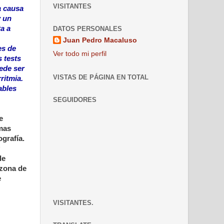
VISITANTES
a causa
y un
a a
DATOS PERSONALES
Juan Pedro Macaluso
es de
Ver todo mi perfil
 tests
uede ser
VISTAS DE PÁGINA EN TOTAL
ritmia.
ables
SEGUIDORES
e
amas
ografía.
de
 zona de
e
VISITANTES.