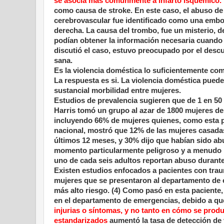
se asocia más comúnmente a infarto isquémico.
como causa de stroke. En este caso, el abuso de
cerebrovascular fue identificado como una emboli
derecha. La causa del trombo, fue un misterio, de
podían obtener la información necesaria cuando
discutió el caso, estuvo preocupado por el desc
sana.
Es la violencia doméstica lo suficientemente co
La respuesta es si. La violencia doméstica pued
sustancial morbilidad entre mujeres.
Estudios de prevalencia sugieren que de 1 en 50
Harris tomó un grupo al azar de 1800 mujeres de
incluyendo 66% de mujeres quienes, como esta pa
nacional, mostró que 12% de las mujeres casada
últimos 12 meses, y 30% dijo que habían sido a
momento particularmente peligroso y a menudo m
uno de cada seis adultos reportan abuso durante
Existen estudios enfocados a pacientes con trau
mujeres que se presentaron al departamento de 
más alto riesgo. (4) Como pasó en esta paciente
en el departamento de emergencias, debido a q
injurias o síntomas, y no tanto en cómo se prod
estandarizados
aumentó la tasa de detección de 