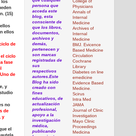
que cualquier
College of
 los
persona que
Physicians
pueden
acceda este
Annals of
. (15)
blog, esta
Internal
consciente de
Medicine
ellos
que los libros,
Archives of
n ellos
documentos,
Internal
archivos y
Medicine
demás,
ciclo de
BMJ. Evicence
pertenecen y
Based Medicine
son marcas
Circulation
el ciclo
registradas de
Cochrane
a fase
sus
Library
l
respectivos
Diabetes on line
. Uno de
autores.Este
emedicine
Blog ha sido
Evidence Based
e, y
creado con
Medicine.
studio
fines
Scirus
educativos, de
Intra Med
actualización
es no
JAMA
profesional,
Journal of Clinic
s de
apoyo a la
Investigation
, y
investigación
Mayo Clinic
médica,
Proceedings
que el
publicando
Medicina
cautela