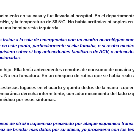
imiento en su casa y fue llevada al hospital. En el departament
mHg, y la temperatura de 36,5ºC. No había arritmias ni soplos en 
ía una hemiparesia izquierda.
 traída a la sala de emergencias con un cuadro neurológico com
 en este punto, particularmente si ella fumaba, o si usaba medic
quisiera saber si hay antecedentes familiares de ACV, o antecede
acionadas.
ven hijo. Ella tenía antecedentes remotos de consumo de cocaína 
s. No era fumadora. En un chequeo de rutina que se había realiz
sestesias fugaces en el cuarto y quinto dedos de la mano izquie
hemicránea derecha intermitente, con adormecimiento del lado iz
l médico por esos síntomas.
ivos de stroke isquémico precedido por ataque isquémico transi
az de brindar más datos por su afasia, yo procedería con los tes