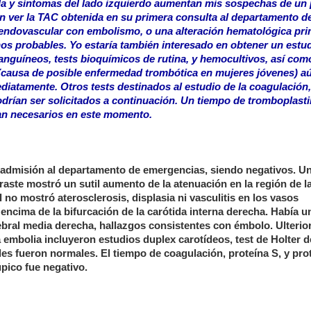
ada y síntomas del lado izquierdo aumentan mis sospechas de un
en ver la TAC obtenida en su primera consulta al departamento d
endovascular con embolismo, o una alteración hematológica pri
s probables. Yo estaría también interesado en obtener un estu
anguíneos, tests bioquímicos de rutina, y hemocultivos, así com
a (causa de posible enfermedad trombótica en mujeres jóvenes) a
iatamente. Otros tests destinados al estudio de la coagulación,
podrían ser solicitados a continuación. Un tiempo de tromboplast
ían necesarios en este momento.
la admisión al departamento de emergencias, siendo negativos. 
aste mostró un sutil aumento de la atenuación en la región de la
no mostró aterosclerosis, displasia ni vasculitis en los vasos
r encima de la bifurcación de la carótida interna derecha. Había u
erebral media derecha, hallazgos consistentes con émbolo. Ulterio
 embolia incluyeron estudios duplex carotídeos, test de Holter d
es fueron normales. El tiempo de coagulación, proteína S, y pro
úpico fue negativo.