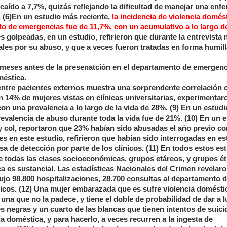
caído a 7,7%, quizás reflejando la dificultad de manejar una en
. (6)En un estudio más reciente,
la incidencia de violencia domés
o de emergencias fue de 11,7%, con un acumulativo a lo largo de
s golpeadas, en un estudio, refirieron que durante la entrevista 
ales por su abuso, y que a veces fueron tratadas en forma humill
18 meses antes de la presenatción en el departamento de emergenc
méstica.
entre pacientes externos muestra una sorprendente correlación 
on 14% de mujeres vistas en clínicas universitarias, experimentar
on una prevalencia a lo largo de la vida de 28%. (9) En un estudi
evalencia de abuso durante toda la vida fue de 21%. (10) En un 
y col, reportaron que 23% habían sido abusadas el año previo c
res en este estudio, refirieron que habían sido interrogadas en es
sa de detección por parte de los clínicos. (11) En todos estos est
e todas las clases socioeconómicas, grupos etáreos, y grupos ét
a es sustancial. Las estadísticas Nacionales del Crimen revelar
ujo 98.800 hospitalizaciones, 28.700 consultas al departamento 
dicos. (12) Una mujer embarazada que es sufre violencia domésti
a que no la padece, y tiene el doble de probabilidad de dar a l
es negras y un cuarto de las blancas que tienen intentos de suici
a doméstica, y para hacerlo, a veces recurren a la ingesta de