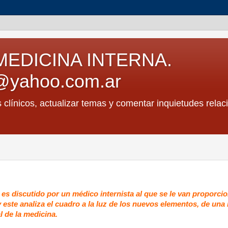
MEDICINA INTERNA.
@yahoo.com.ar
s clínicos, actualizar temas y comentar inquietudes relac
e es discutido por un médico internista al que se le van proporc
 y este analiza el cuadro a la luz de los nuevos elementos, de un
l de la medicina.