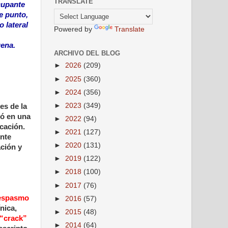
TRANSLATE
ocupante
e punto,
 lateral
Powered by
Translate
gena.
ARCHIVO DEL BLOG
►
2026
(209)
►
2025
(360)
►
2024
(356)
►
2023
(349)
es de la
tó en una
►
2022
(94)
rcación.
►
2021
(127)
nte
►
2020
(131)
ación y
►
2019
(122)
►
2018
(100)
►
2017
(76)
espasmo
►
2016
(57)
nica,
►
2015
(48)
 “crack”
►
2014
(64)