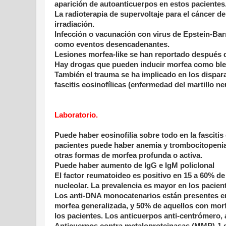
aparición de autoanticuerpos en estos pacientes
La radioterapia de supervoltaje para el cáncer
irradiación.
Infección o vacunación con virus de Epstein-Barr,
como eventos desencadenantes.
Lesiones morfea-like se han reportado después 
Hay drogas que pueden inducir morfea como bleom
También el trauma se ha implicado en los dispara
fascitis eosinofílicas (enfermedad del martillo n
Laboratorio.
Puede haber eosinofilia sobre todo en la fasciti
pacientes puede haber anemia y trombocitopenia. 
otras formas de morfea profunda o activa.
Puede haber aumento de IgG e IgM policlonal
El factor reumatoideo es positivo en 15 a 60% d
nucleolar. La prevalencia es mayor en los pacien
Los anti-DNA monocatenarios están presentes en
morfea generalizada, y 50% de aquellos con morf
los pacientes. Los anticuerpos anti-centrómero, 