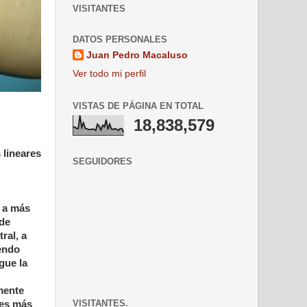
VISITANTES
DATOS PERSONALES
Juan Pedro Macaluso
Ver todo mi perfil
VISTAS DE PÁGINA EN TOTAL
18,838,579
 lineares
SEGUIDORES
m a más
 de
ral, a
iendo
gue la
mente
VISITANTES.
 es más