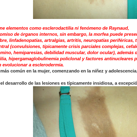
tiene elementos como esclerodactilia ni fenómeno de Raynaud,
romiso de órganos internos
, sin embargo, la morfea puede prese
, linfadenopatías, artralgias, artritis, neuropatías periféricas, 
ral (convulsiones, típicamente crisis parciales complejas, cefal
igémino, hemiparesias, debilidad muscular, dolor ocular), además 
ilia, hipergamaglobulinemia policlonal y factores antinucleares p
 evolucionar a esclerodermia.
s más común en la mujer, comenzando en la niñez y adolescencia,
l desarrollo de las lesiones es típicamente insidiosa, a excepció