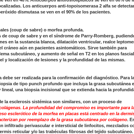
 ven en 46%. Anticuerpos antifosfolipídicos se ven en 60% de l
ocalizadas. Los anticuerpos anti-topoisomerasa 2 alfa se detect
peróxido dismutasa se ven en el 90% de los pacientes.
eales (coup de sabre) o morfea profunda.
s de coup de sabre y en el síndrome de Parry-Romberg, pudiendo
iones en la sustancia blanca, dilatación ventricular, realce leptom
 del cráneo aún en pacientes asintomáticos. Sirve también para
edema subcutáneo, y aumento de señal en T2 en los planos fascial
el y localización de lesiones y la profundidad de las mismas.
 debe ser realizada para la confirmación del diagnóstico. Para l
biopsia de tipo punch profundo que incluya la grasa subcutánea 
lineal, una biopsia incisional que se extienda hacia la profundid
de la esclerosis sistémica son similares, con un proceso de
colágenas
. La profundidad del compromiso es importante para l
eso esclerótico de la morfea en placas está centrado en la dermi
caracterizan por reemplazo de la grasa subcutánea por colágeno
. E
infiltrado perivascular e intersticial de linfocitos, mezclados c
ermis reticular y/o las trabéculas fibrosas del tejido subcutáneo.