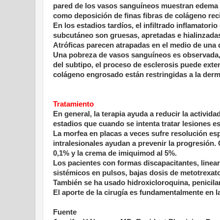
pared de los vasos sanguíneos muestran edema e
como deposición de finas fibras de colágeno re
En los estadios tardíos, el infiltrado inflamatori
subcutáneo son gruesas, apretadas e hialinzadas
Atróficas parecen atrapadas en el medio de una
Una pobreza de vasos sanguíneos es observada, 
del subtipo, el proceso de esclerosis puede exte
colágeno engrosado están restringidas a la derm
Tratamiento
En general, la terapia ayuda a reducir la activid
estadios que cuando se intenta tratar lesiones es
La morfea en placas a veces sufre resolución es
intralesionales ayudan a prevenir la progresión.
0,1% y la crema de imiquimod al 5%.
Los pacientes con formas discapacitantes, linea
sistémicos en pulsos, bajas dosis de metotrexato, 
También se ha usado hidroxicloroquina, penicilam
El aporte de la cirugía es fundamentalmente en la
Fuente