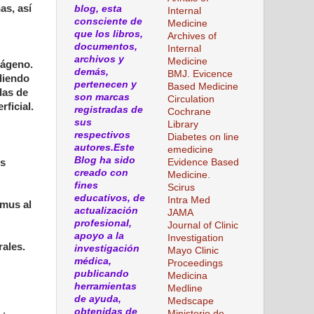
as, así
blog, esta
Internal
consciente de
Medicine
que los libros,
Archives of
documentos,
Internal
archivos y
Medicine
lágeno.
demás,
BMJ. Evicence
diendo
pertenecen y
Based Medicine
das de
son marcas
Circulation
ficial.
registradas de
Cochrane
sus
Library
respectivos
Diabetes on line
autores.Este
emedicine
Blog ha sido
os
Evidence Based
creado con
Medicine.
fines
Scirus
educativos, de
Intra Med
imus al
actualización
JAMA
profesional,
Journal of Clinic
apoyo a la
Investigation
rales.
investigación
Mayo Clinic
médica,
Proceedings
publicando
Medicina
herramientas
Medline
de ayuda,
Medscape
obtenidas de
Ministerio de