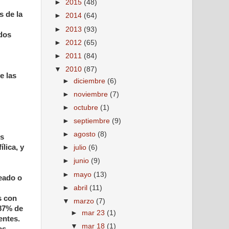
►
2015
(48)
s de la
►
2014
(64)
►
2013
(93)
ados
►
2012
(65)
►
2011
(84)
▼
2010
(87)
e las
►
diciembre
(6)
►
noviembre
(7)
►
octubre
(1)
►
septiembre
(9)
►
agosto
(8)
os
lica, y
►
julio
(6)
►
junio
(9)
►
mayo
(13)
teado o
►
abril
(11)
s con
▼
marzo
(7)
a87% de
►
mar 23
(1)
entes.
▼
mar 18
(1)