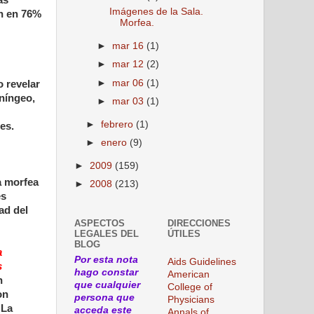
as
Imágenes de la Sala.
an en 76%
Morfea.
►
mar 16
(1)
►
mar 12
(2)
►
mar 06
(1)
 revelar
eníngeo,
►
mar 03
(1)
►
febrero
(1)
es.
►
enero
(9)
►
2009
(159)
a morfea
►
2008
(213)
es
ad del
ASPECTOS
DIRECCIONES
LEGALES DEL
ÚTILES
BLOG
a
Por esta nota
Aids Guidelines
s
hago constar
American
n
que cualquier
College of
on
persona que
Physicians
 La
acceda este
Annals of