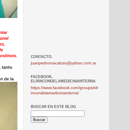
ntar
túnel
es,
de
ositivos.
CONTACTO.
juanpedromacaluso@yahoo.com.ar
 tanto
FACEBOOK.
n de la
ELRINCONDELAMEDICINAINTERNA
https://www.facebook.com/groups/elr
incondelamedicinainterna/
BUSCAR EN ESTE BLOG