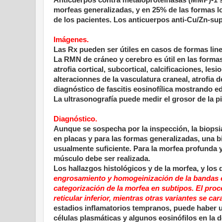
Anticuerpos contra metaloproteinasas (MMP)-1 se
morfeas generalizadas, y en 25% de las formas l
de los pacientes. Los anticuerpos anti-Cu/Zn-su
Imágenes.
Las Rx pueden ser útiles en casos de formas lin
La RMN de cráneo y cerebro es útil en las forma
atrofia cortical, subcortical, calcificaciones, les
alteracionnes de la vasculatura craneal, atrofia
diagnóstico de fascitis eosinofílica mostrando 
La ultrasonografía puede medir el grosor de la pi
Diagnóstico.
Aunque se sospecha por la inspección, la biopsia
en placas y para las formas generalizadas, una 
usualmente suficiente. Para la morfea profunda y 
músculo debe ser realizada.
Los hallazgos histológicos y de la morfea, y los 
engrosamiento y homogeinización de la bandas 
categorización de la morfea en subtipos. El proc
reticular inferior, mientras otras variantes se 
estadios inflamatorios tempranos, puede haber un 
células plasmáticas y algunos eosinófilos en la d