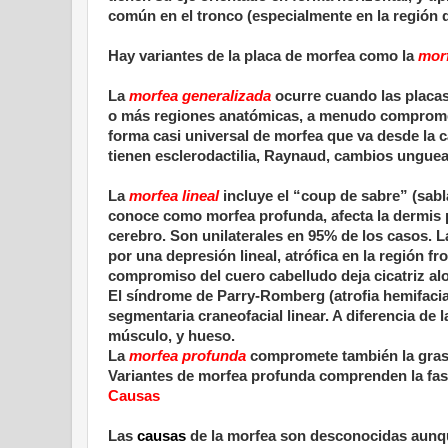
común en el tronco (especialmente en la región d
Hay variantes de la placa de morfea como la
morfe
La
morfea generalizada
ocurre cuando las placas 
o más regiones anatómicas, a menudo comprometi
forma casi universal de morfea que va desde la c
tienen esclerodactilia, Raynaud, cambios ungue
La
morfea lineal
incluye el “coup de sabre” (sabl
conoce como morfea profunda, afecta la dermis p
cerebro. Son unilaterales en 95% de los casos. La
por una depresión lineal, atrófica en la región fr
compromiso del cuero cabelludo deja cicatriz alo
El síndrome de Parry-Romberg (atrofia hemifaci
segmentaria craneofacial linear. A diferencia de 
músculo, y hueso.
La
morfea profunda
compromete también la grasa
Variantes de morfea profunda comprenden la fasci
Causas
Las
causas
de la morfea son desconocidas aunq