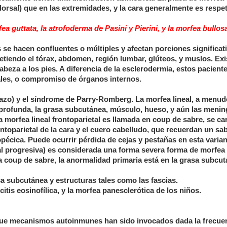
orsal) que en las extremidades, y la cara generalmente es respe
a guttata, la atrofoderma de Pasini y Pierini, y la morfea bullos
se hacen confluentes o múltiples y afectan porciones significat
endo el tórax, abdomen, región lumbar, glúteos, y muslos. Exi
abeza a los pies. A diferencia de la esclerodermia, estos pacient
ales, o compromiso de órganos internos.
azo) y el síndrome de Parry-Romberg. La morfea lineal, a menud
rofunda, la grasa subcutánea, músculo, hueso, y aún las mening
 morfea lineal frontoparietal es llamada en coup de sabre, se ca
ontoparietal de la cara y el cuero cabelludo, que recuerdan un sab
pécica. Puede ocurrir pérdida de cejas y pestañas en esta varian
al progresiva) es considerada una forma severa forma de morfea
la coup de sabre, la anormalidad primaria está en la grasa subcut
 subcutánea y estructuras tales como las fascias.
tis eosinofílica, y la morfea panesclerótica de los niños.
ue mecanismos autoinmunes han sido invocados dada la frecue