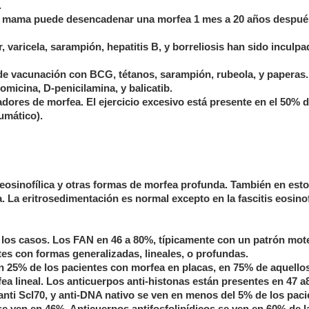
.
 de mama puede desencadenar una morfea 1 mes a 20 años despué
 varicela, sarampión, hepatitis B, y borreliosis han sido inculp
de vacunación con BCG, tétanos, sarampión, rubeola, y paperas.
icina, D-penicilamina, y balicatib.
dores de morfea. El ejercicio excesivo está presente en el 50% d
eumático).
s eosinofílica y otras formas de morfea profunda. También en est
La eritrosedimentación es normal excepto en la fascitis eosinofí
e los casos. Los FAN en 46 a 80%, típicamente con un patrón mo
tes con formas generalizadas, lineales, o profundas.
 25% de los pacientes con morfea en placas, en 75% de aquello
ea lineal. Los anticuerpos anti-histonas están presentes en 47 
anti Scl70, y anti-DNA nativo se ven en menos del 5% de los paci