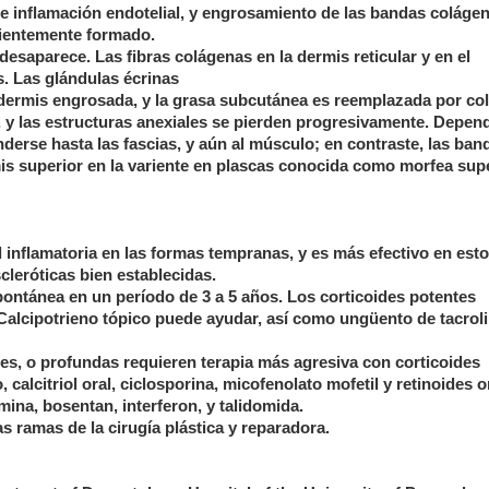
 inflamación endotelial, y engrosamiento de las bandas colágen
cientemente formado.
o desaparece. Las fibras colágenas en la dermis reticular y en el
. Las glándulas écrinas
 dermis engrosada, y la grasa subcutánea es reemplazada por co
y las estructuras anexiales se pierden progresivamente. Depen
nderse hasta las fascias, y aún al músculo; en contraste, las ban
is superior en la variente en plascas conocida como morfea super
ad inflamatoria en las formas tempranas, y es más efectivo en est
cleróticas bien establecidas.
pontánea en un período de 3 a 5 años. Los corticoides potentes
 Calcipotrieno tópico puede ayudar, así como ungüento de tacrol
res, o profundas requieren terapia más agresiva con corticoides
calcitriol oral, ciclosporina, micofenolato mofetil y retinoides o
ina, bosentan, interferon, y talidomida.
s ramas de la cirugía plástica y reparadora.