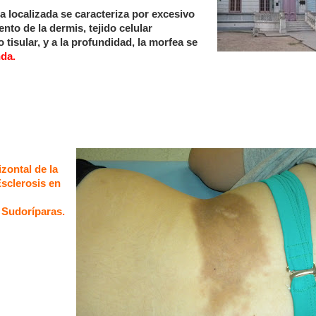
 localizada se caracteriza por excesivo
to de la dermis, tejido celular
isular, y a la profundidad, la morfea se
nda.
zontal de la
sclerosis en
 Sudoríparas.