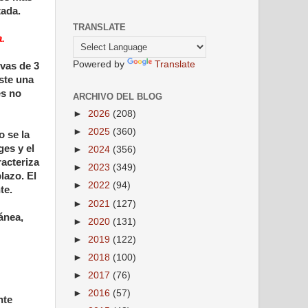
tada.
TRANSLATE
a.
Powered by
Translate
ivas de 3
ste una
es no
ARCHIVO DEL BLOG
►
2026
(208)
►
2025
(360)
o se la
es y el
►
2024
(356)
racteriza
►
2023
(349)
lazo. El
►
2022
(94)
te.
►
2021
(127)
ánea,
►
2020
(131)
►
2019
(122)
►
2018
(100)
►
2017
(76)
►
2016
(57)
nte