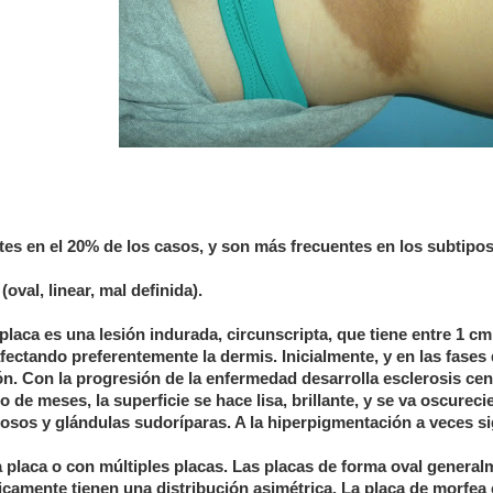
es en el 20% de los casos, y son más frecuentes en los subtipos
val, linear, mal definida).
placa es una lesión indurada, circunscripta, que tiene entre 1 c
fectando preferentemente la dermis. Inicialmente, y en las fases
ión. Con la progresión de la enfermedad desarrolla esclerosis cent
 de meses, la superficie se hace lisa, brillante, y se va oscurec
losos y glándulas sudoríparas. A la hiperpigmentación a veces si
placa o con múltiples placas. Las placas de forma oval general
ípicamente tienen una distribución asimétrica. La placa de morfea