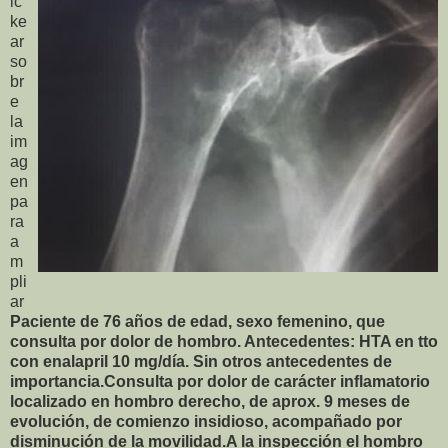
ic
ke
ar
so
br
e
la
im
ag
en
pa
ra
a
m
pli
ar
Paciente de 76 años de edad, sexo femenino, que
consulta por dolor de hombro. Antecedentes: HTA en tto
con enalapril 10 mg/día. Sin otros antecedentes de
importancia.Consulta por dolor de carácter inflamatorio
localizado en hombro derecho, de aprox. 9 meses de
evolución, de comienzo insidioso, acompañado por
disminución de la movilidad.A la inspección el hombro