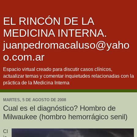
EL RINCÓN DE LA
MEDICINA INTERNA.
juanpedromacaluso@yaho
o.com.ar
Espacio virtual creado para discutir casos clínicos,
actualizar temas y comentar inquietudes relacionadas con la
práctica de la Medicina Interna
MARTES, 5 DE AGOSTO DE 2008
Cual es el diagnóstico? Hombro de
Milwaukee (hombro hemorrágico senil)
Cl