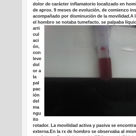
dolor de carácter inflamatorio localizado en ho
de aprox. 9 meses de evolución, de comienzo ins
acompañado por disminución de la movilidad.A l
el hombro
se notaba tumefacto, se palpaba líquid
arti
cul
aci
ón,
con
leve
dol
or a
la
pal
pac
ión
del
ma
ngu
ito
rotador. La movilidad activa y pasiva se encontr
externa.En la rx de hombro se observaba al mis