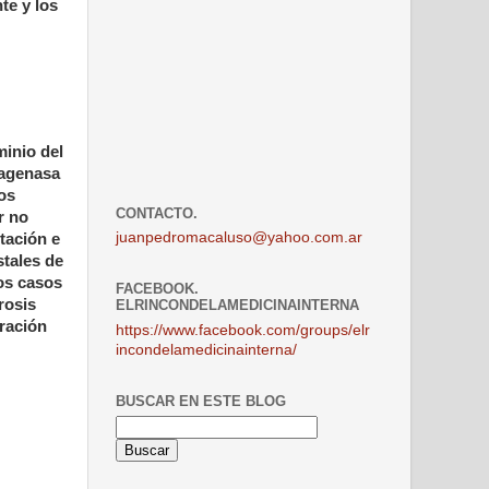
te y los
minio del
lagenasa
nos
CONTACTO.
r no
juanpedromacaluso@yahoo.com.ar
tación e
stales de
los casos
FACEBOOK.
rosis
ELRINCONDELAMEDICINAINTERNA
iración
https://www.facebook.com/groups/elr
incondelamedicinainterna/
BUSCAR EN ESTE BLOG