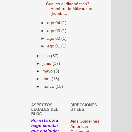
Cual es el diagnóstico?
Hombro de Milwaukee
(hombr...
►
ago 04
(1)
►
ago 03
(1)
►
ago 02
(1)
►
ago 01
(1)
►
julio
(57)
►
junio
(17)
►
mayo
(5)
►
abril
(16)
►
marzo
(15)
ASPECTOS
DIRECCIONES
LEGALES DEL
ÚTILES
BLOG
Por esta nota
Aids Guidelines
hago constar
American
que cualquier
College of