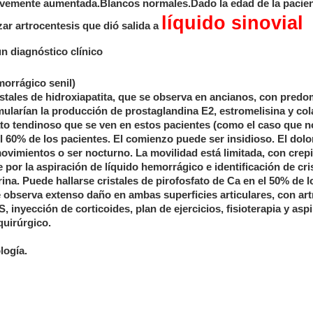
levemente aumentada.Blancos normales.Dado la edad de la pacien
líquido sinovial
zar artrocentesis que dió salida a
 un diagnóstico clínico
orrágico senil)
istales de hidroxiapatita, que se observa en ancianos, con predo
mularían la producción de prostaglandina E2, estromelisina y co
arato tendinoso que se ven en estos pacientes (como el caso que 
 60% de los pacientes. El comienzo puede ser insidioso. El dolo
ovimientos o ser nocturno. La movilidad está limitada, con crepi
e por la aspiración de líquido hemorrágico e identificación de cri
rina. Puede hallarse cristales de pirofosfato de Ca en el 50% de 
 observa extenso daño en ambas superficies articulares, con art
, inyección de corticoides, plan de ejercicios, fisioterapia y asp
quirúrgico.
logía.