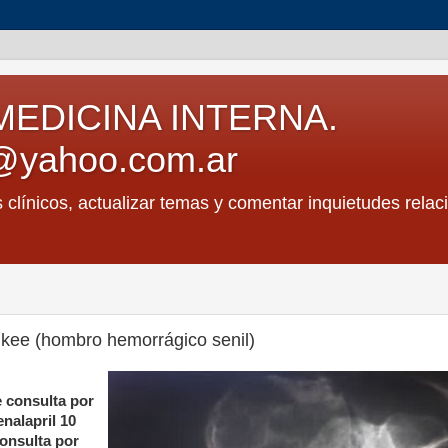
MEDICINA INTERNA.
@yahoo.com.ar
s clínicos, actualizar temas y comentar inquietudes relac
kee (hombro hemorrágico senil)
 consulta por
nalapril 10
onsulta por