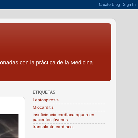
ionadas con la práctica de la Medicina
ETIQUETAS
Leptospirosis.
Miocarditis
insuficiencia cardíaca aguda en
pacientes jóvenes
transplante cardíaco.