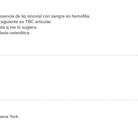
sencia de liq sinovial con sangre es hemofilia.
siguiente es TBC articular.
ada q me lo sugiera.
sia osteolitica.
ueva York.