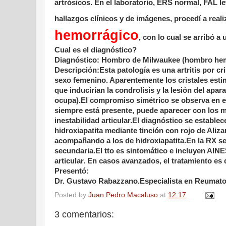
artrósicos. En el laboratorio, ERS normal, FAL 
hallazgos clínicos y de imágenes, procedí a reali
hemorrágico
, con lo cual se arribó a
Cual es el diagnóstico?
Diagnóstico: Hombro de Milwaukee (hombro hem
Descripción:Esta patología es una artritis por cr
sexo femenino. Aparentemente los cristales esti
que inducirían la condrolisis y la lesión del ap
ocupa).El compromiso simétrico se observa en el
siempre está presente, puede aparecer con los m
inestabilidad articular.El diagnóstico se establec
hidroxiapatita mediante tinción con rojo de Aliza
acompañando a los de hidroxiapatita.En la RX se
secundaria.El tto es sintomático e incluyen AINES
articular. En casos avanzados, el tratamiento es 
Presentó:
Dr. Gustavo Rabazzano.Especialista en Reumato
Posted by
Juan Pedro Macaluso
at
12:17
3 comentarios: