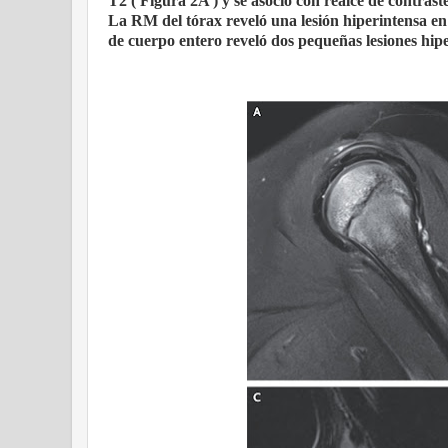
T2 ( Figura 2A ) y se asoció con realce de contrast
La RM del tórax reveló una lesión hiperintensa e
de cuerpo entero reveló dos pequeñas lesiones hipe