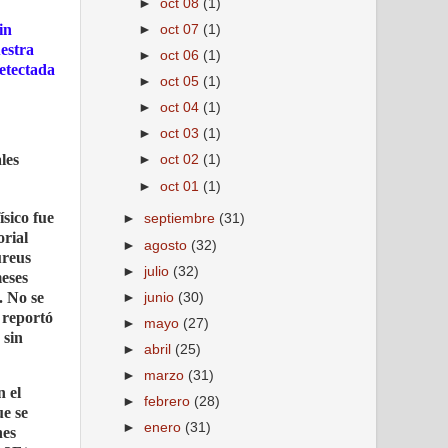
►
oct 08
(1)
in
►
oct 07
(1)
estra
►
oct 06
(1)
detectada
►
oct 05
(1)
►
oct 04
(1)
►
oct 03
(1)
les
►
oct 02
(1)
►
oct 01
(1)
ísico fue
►
septiembre
(31)
orial
►
agosto
(32)
ureus
►
julio
(32)
meses
. No se
►
junio
(30)
 reportó
►
mayo
(27)
 sin
►
abril
(25)
►
marzo
(31)
n el
►
febrero
(28)
ue se
►
enero
(31)
nes