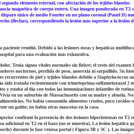
 segundo elemento esternal, con afectación de los tejidos blandos
onancia magnética de cuerpo entero. Una imagen ponderada en T2 s
 disparo único de medio Fourier en un plano coronal (Panel D) mu
recho (flechas), correspondiendo la lesión más superior a la lesión 
a paciente remitió. Debido a las lesiones óseas y hepáticas multifoca
 hospital para una evaluación más exhaustiva.
 dolor. Tenía signos vitales normales sin fiebre; el resto del examen f
udores nocturnos, pérdida de peso, anorexia ni sarpullido. Su hist
es recurrentes de piel y tejidos blandos debido a Staphylococcus a
bía sido tratada recientemente con trimetoprima-sulfametoxazol 2 
 y estaba al día con todas las inmunizaciones infantiles de rutina
 Vivía en un suburbio de Massachusetts con su madre y abuela. No
s alimenticios. No había consumido alimentos crudos, poco cocidos o
nte un gatito; no había otras mascotas en la casa.
erior confirmó la presencia de dos lesiones hiperintensas en T2 e
sa adicional en T2 en el bazo (no se muestra). La lesión hepática q
 (borde) durante la fase venosa portal ( Figura 3B y 3C ). Las imáge