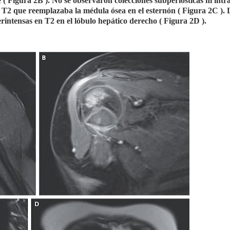
e ( Figura 2B ). No se observaron colecciones subperiósticas ni intr
n T2 que reemplazaba la médula ósea en el esternón ( Figura 2C )
rintensas en T2 en el lóbulo hepático derecho ( Figura 2D ).