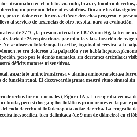
dolor atraumático en el antebrazo, codo, brazo y hombro derechos,
derecho; no presentó fiebre ni escalofríos. Durante los días siguient
on, pero el dolor en el brazo y el tórax derechos progresó, y prese
levó al servicio de urgencias de otro hospital para su evaluación.
oral era de 37 °C, la presión arterial de 109/53 mm Hg, la frecuenci
spiratoria de 26 respiraciones por minuto y la saturación de oxígen
No se observó linfadenopatía axilar, inguinal ni cervical a la palp
domen no era doloroso a la palpación y no había hepatoesplenome
pación, pero por lo demás normales, sin derrames articulares visi
ró déficits motores ni sensitivos.
a total, aspartato aminotransferasa y alanina aminotransferasa fuer
as de función renal. El electrocardiograma mostró ritmo sinusal sin
ro derechos fueron normales ( Figura 1A ). La ecografía venosa d
ofunda, pero sí dos ganglios linfáticos prominentes en la parte po
 del codo derecho ni linfadenopatía axilar derecha. La ecografía de
oica inespecífica, bien delimitada (de 9 mm de diámetro) en el ló