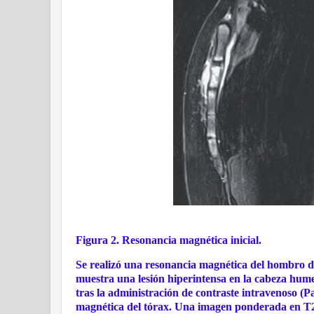
Figura 2. Resonancia magnética inicial.
Se realizó una resonancia magnética del hombro 
muestra una lesión hiperintensa en la cabeza hu
tras la administración de contraste intravenoso (
magnética del tórax. Una imagen ponderada en T2