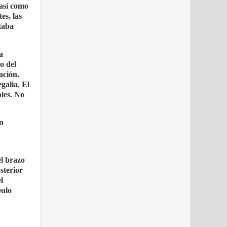
 así como
es, las
ntaba
a
o del
ación.
galia. El
bles. No
on
el brazo
sterior
l
bulo