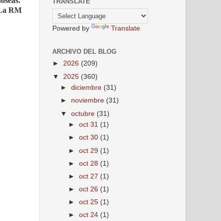
aóseas.
TRANSLATE
. La RM
Powered by
Translate
ARCHIVO DEL BLOG
►
2026
(209)
▼
2025
(360)
►
diciembre
(31)
►
noviembre
(31)
▼
octubre
(31)
►
oct 31
(1)
►
oct 30
(1)
►
oct 29
(1)
►
oct 28
(1)
►
oct 27
(1)
►
oct 26
(1)
►
oct 25
(1)
►
oct 24
(1)