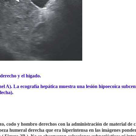
derecho y el hígado.
el A). La ecografía hepática muestra una lesión hipoecoica subcen
lecha).
zo, codo y hombro derechos con la administración de material de c
cabeza humeral derecha que era hiperintensa en las imágenes ponde