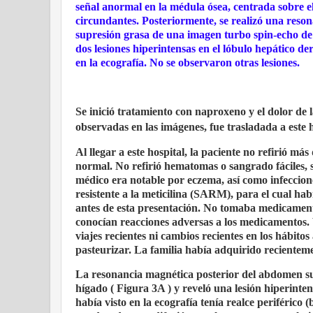
señal anormal en la médula ósea, centrada sobre el
circundantes. Posteriormente, se realizó una res
supresión grasa de una imagen turbo spin-echo de
dos lesiones hiperintensas en el lóbulo hepático de
en la ecografía. No se observaron otras lesiones.
Se inició tratamiento con naproxeno y el dolor de l
observadas en las imágenes, fue trasladada a este
Al llegar a este hospital, la paciente no refirió más
normal. No refirió hematomas o sangrado fáciles, s
médico era notable por eczema, así como infeccion
resistente a la meticilina (SARM), para el cual ha
antes de esta presentación. No tomaba medicamentos
conocían reacciones adversas a los medicamentos.
viajes recientes ni cambios recientes en los hábito
pasteurizar. La familia había adquirido recienteme
La resonancia magnética posterior del abdomen sup
hígado ( Figura 3A ) y reveló una lesión hiperinten
había visto en la ecografía tenía realce periférico