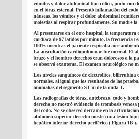
vómitos y dolor abdominal tipo cólico, junto con 
en el tórax esternal. Presentó inflamación del codo 
náuseas, los vómitos y el dolor abdominal remitier
molestias al respirar profundamente. Su madre la l
Al presentarse en el otro hospital, la temperatura 
cardíaca de 97 latidos por minuto, la frecuencia re
100% mientras el paciente respiraba aire ambiente. 
La auscultación cardiopulmonar fue normal. El ab
brazo y el hombro derechos eran dolorosos a la pal
se observó exantema. El examen neurológico no most
Los niveles sanguíneos de electrolitos, bilirrubin
normales, al igual que los resultados de las prueb
anomalías del segmento ST ni de la onda T.
Las radiografías de tórax, antebrazo, codo y homb
derecho no mostró evidencia de trombosis venosa pr
del codo. No se observó derrame en la articulación
abdomen superior derecho mostró una lesión hipoec
hepático inferior derecho periférico ( Figura 1B ).