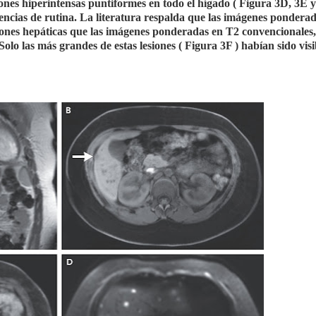
es hiperintensas puntiformes en todo el hígado ( Figura 3D, 3E y 3F
encias de rutina. La literatura respalda que las imágenes pondera
siones hepáticas que las imágenes ponderadas en T2 convencionales,
Solo las más grandes de estas lesiones ( Figura 3F ) habían sido visi