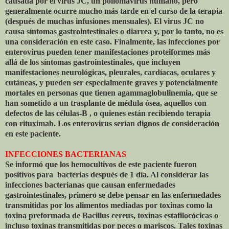
causada por el virus JC, un poliomavirus humano, pero
generalmente ocurre mucho más tarde en el curso de la terapia
(después de muchas infusiones mensuales). El virus JC no
causa síntomas gastrointestinales o diarrea y, por lo tanto, no es
una consideración en este caso. Finalmente, las infecciones por
enterovirus pueden tener manifestaciones proteiformes más
allá de los síntomas gastrointestinales, que incluyen
manifestaciones neurológicas, pleurales, cardíacas, oculares y
cutáneas, y pueden ser especialmente graves y potencialmente
mortales en personas que tienen agammaglobulinemia, que se
han sometido a un trasplante de médula ósea, aquellos con
defectos de las células-B , o quienes están recibiendo terapia
con rituximab. Los enterovirus serían dignos de consideración
en este paciente.
INFECCIONES BACTERIANAS
Se informó que los hemocultivos de este paciente fueron
positivos para
bacterias después de 1 día. Al considerar las
infecciones bacterianas que causan enfermedades
gastrointestinales, primero se debe pensar en las enfermedades
transmitidas por los alimentos mediadas por toxinas como la
toxina preformada de Bacillus cereus, toxinas estafilocócicas o
incluso toxinas transmitidas por peces o mariscos. Tales toxinas