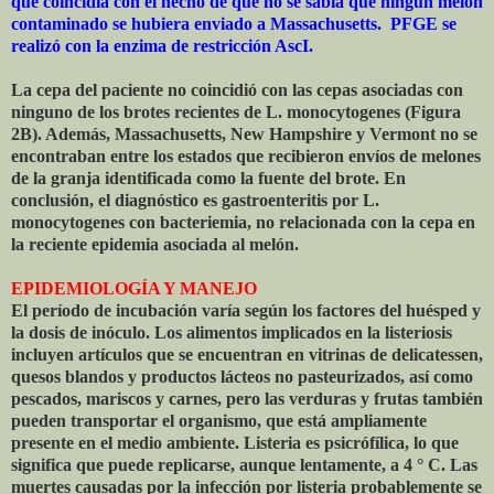
que coincidía con el hecho de que no se sabía que ningún melón
contaminado se hubiera enviado a Massachusetts. PFGE se
realizó con la enzima de restricción AscI.
La cepa del paciente no coincidió con las cepas asociadas con
ninguno de los brotes recientes de L. monocytogenes (Figura
2B). Además, Massachusetts, New Hampshire y Vermont no se
encontraban entre los estados que recibieron envíos de melones
de la granja identificada como la fuente del brote. En
conclusión, el diagnóstico es gastroenteritis por L.
monocytogenes con bacteriemia, no relacionada con la cepa en
la reciente epidemia asociada al melón.
EPIDEMIOLOGÍA Y MANEJO
El período de incubación varía según los factores del huésped y
la dosis de inóculo. Los alimentos implicados en la listeriosis
incluyen artículos que se encuentran en vitrinas de delicatessen,
quesos blandos y productos lácteos no pasteurizados, así como
pescados, mariscos y carnes, pero las verduras y frutas también
pueden transportar el organismo, que está ampliamente
presente en el medio ambiente. Listeria es psicrófílica, lo que
significa que puede replicarse, aunque lentamente, a 4 ° C. Las
muertes causadas por la infección por listeria probablemente se