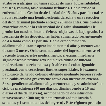
atribuyó a alergias; no tenía rigidez de nuca, fotosensibilidad,
náuseas, vómitos, tos o síntomas urinarios. Había tenido la
enfermedad de Crohn desde la edad de 15 años, para lo cual se
había realizado una hemicolectomía derecha y una resección
del íleon terminal (incluido el ciego) 20 años antes. Sus brotes o
exacerbaciones de la enfermedad de Crohn sintomáticas le
producían ocasionalmente
fiebres subjetivas de bajo grado. La
frecuencia de las deposiciones había aumentado recientemente
de 4 a tanto como 12 por día. Había estado tomando
adalimumab durante aproximadamente 6 años y metotrexato
durante 3 meses. Ocho semanas antes del ingreso, mientras el
paciente tomaba estos medicamentos, el examen mediante
sigmoidoscopia flexible reveló un área difusa de mucosa
moderadamente eritematosa y friable en el colon sigmoide
proximal, con ulceraciones lineales superficiales. El examen
patológico del tejido colónico obtenido mediante biopsia reveló
una colitis crónica gravemente activa con ulceración extensa.
Se suspendieron adalimumab y metotrexato, y se administró un
ciclo de prednisona (40 mg diarios, disminuyendo a 10 mg
diarios el día del ingreso), acompañado de dos infusiones
intravenosas de 300 mg de natalizumab (administrado 5
semanas y 1 semana antes del ingreso) . Este régimen produjo