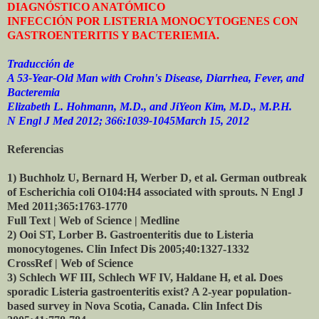
DIAGNÓSTICO ANATÓMICO
INFECCIÓN POR LISTERIA MONOCYTOGENES CON
GASTROENTERITIS Y BACTERIEMIA.
Traducción de
A 53-Year-Old Man with Crohn's Disease, Diarrhea, Fever, and
Bacteremia
Elizabeth L. Hohmann, M.D., and JiYeon Kim, M.D., M.P.H.
N Engl J Med 2012; 366:1039-1045March 15, 2012
Referencias
1) Buchholz U, Bernard H, Werber D, et al. German outbreak
of Escherichia coli O104:H4 associated with sprouts. N Engl J
Med 2011;365:1763-1770
Full Text | Web of Science | Medline
2) Ooi ST, Lorber B. Gastroenteritis due to Listeria
monocytogenes. Clin Infect Dis 2005;40:1327-1332
CrossRef | Web of Science
3) Schlech WF III, Schlech WF IV, Haldane H, et al. Does
sporadic Listeria gastroenteritis exist? A 2-year population-
based survey in Nova Scotia, Canada.
Clin Infect Dis