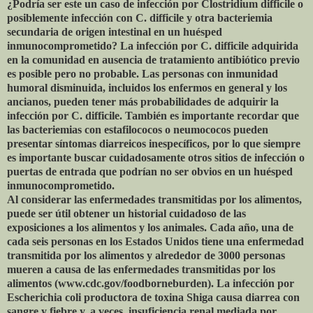
¿Podría ser este un caso de infección por Clostridium difficile o
posiblemente infección con C. difficile y otra bacteriemia
secundaria de origen intestinal en un huésped
inmunocomprometido? La infección por C. difficile adquirida
en la comunidad en ausencia de tratamiento antibiótico previo
es posible pero no probable. Las personas con inmunidad
humoral disminuida, incluidos los enfermos en general y los
ancianos, pueden tener más probabilidades de adquirir la
infección por C. difficile. También es importante recordar que
las bacteriemias con estafilococos o neumococos pueden
presentar síntomas diarreicos inespecíficos, por lo que siempre
es importante buscar cuidadosamente otros sitios de infección o
puertas de entrada que podrían no ser obvios en un huésped
inmunocomprometido.
Al considerar las enfermedades transmitidas por los alimentos,
puede ser útil obtener un historial cuidadoso de las
exposiciones a los alimentos y los animales. Cada año, una de
cada seis personas en los Estados Unidos tiene una enfermedad
transmitida por los alimentos y alrededor de 3000 personas
mueren a causa de las enfermedades transmitidas por los
alimentos (www.cdc.gov/foodborneburden). La infección por
Escherichia coli productora de toxina Shiga causa diarrea con
sangre y fiebre y, a veces, insuficiencia renal mediada por