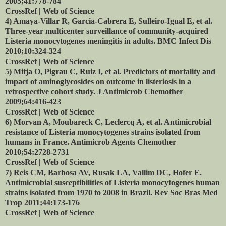
2005;41:778-784
CrossRef | Web of Science
4) Amaya-Villar R, Garcia-Cabrera E, Sulleiro-Igual E, et al.
Three-year multicenter surveillance of community-acquired
Listeria monocytogenes meningitis in adults. BMC Infect Dis
2010;10:324-324
CrossRef | Web of Science
5) Mitja O, Pigrau C, Ruiz I, et al.
Predictors of mortality and
impact of aminoglycosides on outcome in listeriosis in a
retrospective cohort study. J Antimicrob Chemother
2009;64:416-423
CrossRef | Web of Science
6) Morvan A, Moubareck C, Leclercq A, et al. Antimicrobial
resistance of Listeria monocytogenes strains isolated from
humans in France. Antimicrob Agents Chemother
2010;54:2728-2731
CrossRef | Web of Science
7) Reis CM, Barbosa AV, Rusak LA, Vallim DC, Hofer E.
Antimicrobial susceptibilities of Listeria monocytogenes human
strains isolated from 1970 to 2008 in Brazil.
Rev Soc Bras Med
Trop 2011;44:173-176
CrossRef | Web of Science