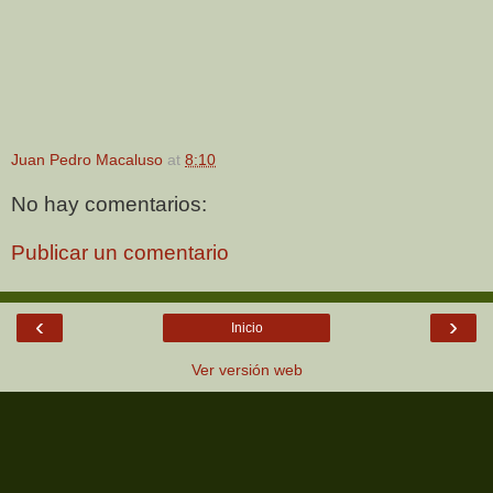
Juan Pedro Macaluso
at
8:10
No hay comentarios:
Publicar un comentario
‹
›
Inicio
Ver versión web