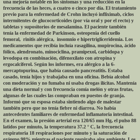
una mejoría notable en los síntomas y una reducción en la
frecuencia de las heces, a cuatro o cinco por día. El tratamiento
previo para la enfermedad de Crohn incluyó infliximab, ciclos
intermitentes de glucocorticoides (por vía oral y por el recto) y
tabletas y supositorios de mesalamina. El paciente también
tenía la enfermedad de Parkinson, osteopenia del cuello
femoral,
rinitis alérgica,
insomnio e hipertrigliceridemia. Los
medicamentos que recibía incluía rasagilina, mupirocina, ácido
fólico, alendronato, minociclina, pramipexol, carbidopa y
levodopa en combinación, difenoxilato con atropina y
ergocalciferol. Según los informes, era alérgico a la 6-
mercaptopurina, que había causado pancreatitis. Estaba
casado, tenía hijos y trabajaba en una oficina. Bebía alcohol
con moderación y no fumaba ni usaba drogas ilícitas. Mantenía
una dieta normal y con frecuencia comía melón y otras frutas,
algunas de las cuales las compraban en puestos de granja.
Informó que su esposa estaba sintiendo algo de malestar
también pero que no tenía fiebre ni diarrea. No había
antecedentes familiares de enfermedad inflamatoria intestinal.
En el examen, la presión arterial era 120/65 mm Hg, el pulso 88
latidos por minuto, la temperatura 37.2 ° C, la frecuencia
respiratoria 18 respiraciones por minuto y la saturación de
oxígeno 98% mientras el paciente respiraba aire ambiente. Los