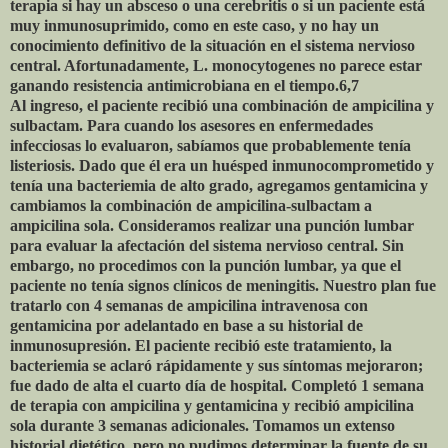
terapia si hay un absceso o una cerebritis o si un paciente está
muy inmunosuprimido, como en este caso, y no hay un
conocimiento definitivo de la situación en el sistema nervioso
central. Afortunadamente, L. monocytogenes no parece estar
ganando resistencia antimicrobiana en el tiempo.6,7
Al ingreso, el paciente recibió una combinación de ampicilina y
sulbactam. Para cuando los asesores en enfermedades
infecciosas lo evaluaron, sabíamos que probablemente tenía
listeriosis. Dado que él era un huésped inmunocomprometido y
tenía una bacteriemia de alto grado, agregamos gentamicina y
cambiamos la combinación de ampicilina-sulbactam a
ampicilina sola. Consideramos realizar una punción lumbar
para evaluar la afectación del sistema nervioso central. Sin
embargo, no procedimos con la punción lumbar, ya que el
paciente no tenía signos clínicos de meningitis. Nuestro plan fue
tratarlo con 4 semanas de ampicilina intravenosa con
gentamicina por adelantado en base a su historial de
inmunosupresión. El paciente recibió este tratamiento, la
bacteriemia se aclaró rápidamente y sus síntomas mejoraron;
fue dado de alta el cuarto día de hospital. Completó 1 semana
de terapia con ampicilina y gentamicina y recibió ampicilina
sola durante 3 semanas adicionales. Tomamos un extenso
historial dietético, pero no pudimos determinar la fuente de su