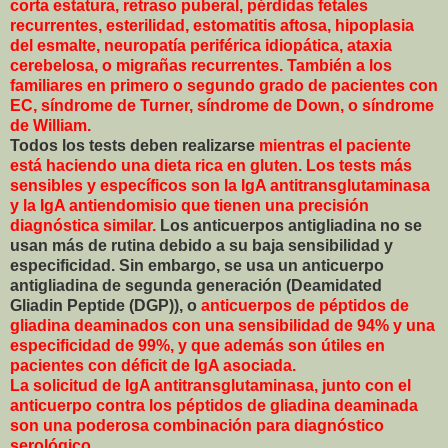
corta estatura, retraso puberal, pérdidas fetales
recurrentes, esterilidad, estomatitis aftosa, hipoplasia
del esmalte, neuropatía periférica idiopática, ataxia
cerebelosa, o migrañas recurrentes. También a los
familiares en primero o segundo grado de pacientes con
EC, síndrome de Turner, síndrome de Down, o síndrome
de William.
Todos los tests deben realizarse
mientras el paciente
está haciendo una dieta rica en gluten
. Los tests más
sensibles y específicos son la IgA antitransglutaminasa
y la IgA antiendomisio que tienen una precisión
diagnóstica similar.
Los anticuerpos antigliadina no se
usan más de rutina debido a su baja sensibilidad y
especificidad. Sin embargo, se usa un anticuerpo
antigliadina de segunda generación (Deamidated
Gliadin Peptide (DGP)), o
anticuerpos de péptidos de
gliadina deaminados con una sensibilidad de 94% y una
especificidad de 99%, y que además son útiles en
pacientes con déficit de IgA asociada.
La solicitud de IgA antitransglutaminasa, junto con el
anticuerpo contra los péptidos de gliadina deaminada
son una poderosa combinación para diagnóstico
serológico.