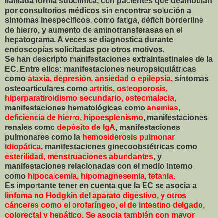
llamada forma subclínica, con pacientes que deambulan
por consultorios médicos sin encontrar solución a
síntomas inespecíficos, como fatiga, déficit borderline
de hierro, y aumento de aminotransferasas en el
hepatograma. A veces se diagnostica durante
endoscopías solicitadas por otros motivos.
Se han descripto manifestaciones extraintastinales de la
EC. Entre ellos: manifestaciones neuropsiquiátricas
como
ataxia, depresión, ansiedad o epilepsia
, síntomas
osteoarticulares como
artritis, osteoporosis,
hiperparatiroidismo secundario, osteomalacia,
manifestaciones hematológicas como
anemias,
deficiencia de hierro, hipoesplenismo
, manifestaciones
renales como
depósito de IgA
, manifestaciones
pulmonares como la
hemosiderosis pulmonar
idiopática
, manifestaciones ginecoobstétricas como
esterilidad, menstruaciones abundantes
, y
manifestaciones relacionadas con el medio interno
como
hipocalcemia, hipomagnesemia, tetania.
Es importante tener en cuenta que la EC se asocia a
linfoma no Hodgkin del aparato digestivo, y otros
cánceres como el orofaríngeo, el de intestino delgado,
colorectal y hepático. Se asocia también con mayor