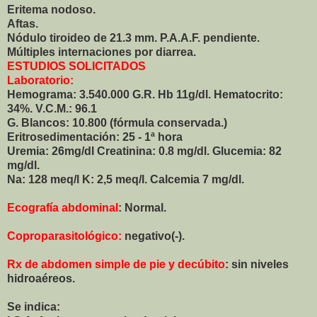
Eritema nodoso.
Aftas.
Nódulo tiroideo de 21.3 mm. P.A.A.F. pendiente.
Múltiples internaciones por diarrea.
ESTUDIOS SOLICITADOS
Laboratorio:
Hemograma: 3.540.000 G.R. Hb 11g/dl. Hematocrito:
34%. V.C.M.: 96.1
G. Blancos: 10.800 (fórmula conservada.)
Eritrosedimentación: 25 - 1ª hora
Uremia: 26mg/dl Creatinina: 0.8 mg/dl. Glucemia: 82
mg/dl.
Na: 128 meq/l K: 2,5 meq/l. Calcemia 7 mg/dl.
Ecografía abdominal
: Normal.
Coproparasitológico:
negativo(-).
Rx de abdomen simple de pie y decúbito
: sin niveles
hidroaéreos.
Se indica: