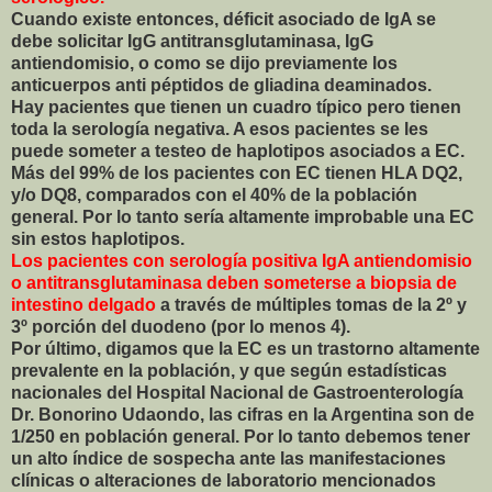
Cuando existe entonces, déficit asociado de IgA se
debe solicitar IgG antitransglutaminasa, IgG
antiendomisio, o como se dijo previamente los
anticuerpos anti péptidos de gliadina deaminados.
Hay pacientes que tienen un cuadro típico pero tienen
toda la serología negativa. A esos pacientes se les
puede someter a testeo de haplotipos asociados a EC.
Más del 99% de los pacientes con EC tienen HLA DQ2,
y/o DQ8, comparados con el 40% de la población
general. Por lo tanto sería altamente improbable una EC
sin estos haplotipos.
Los pacientes con serología positiva IgA antiendomisio
o antitransglutaminasa deben someterse a biopsia de
intestino delgado
a través de múltiples tomas de la 2º y
3º porción del duodeno (por lo menos 4).
Por último, digamos que la EC es un trastorno altamente
prevalente en la población, y que según estadísticas
nacionales del Hospital Nacional de Gastroenterología
Dr. Bonorino Udaondo, las cifras en la Argentina son de
1/250 en población general. Por lo tanto debemos tener
un alto índice de sospecha ante las manifestaciones
clínicas o alteraciones de laboratorio mencionados