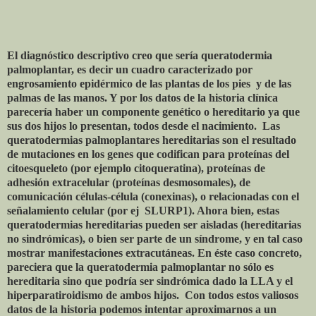
El diagnóstico descriptivo creo que sería queratodermia
palmoplantar, es decir un cuadro caracterizado por
engrosamiento epidérmico de las plantas de los pies
y de las
palmas de las manos. Y por los datos de la historia clínica
parecería haber un componente genético o hereditario ya que
sus dos hijos lo presentan, todos desde el nacimiento.
Las
queratodermias palmoplantares hereditarias son el resultado
de mutaciones en los genes que codifican para proteínas del
citoesqueleto (por ejemplo citoqueratina), proteínas de
adhesión extracelular (proteínas desmosomales), de
comunicación células-célula (conexinas), o relacionadas con el
señalamiento celular (por ej
SLURP1). Ahora bien, estas
queratodermias hereditarias pueden ser aisladas (hereditarias
no sindrómicas), o bien ser parte de un síndrome, y en tal caso
mostrar manifestaciones extracutáneas. En éste caso concreto,
pareciera que la queratodermia palmoplantar no sólo es
hereditaria sino que podría ser sindrómica dado la LLA y el
hiperparatiroidismo de ambos hijos.
Con todos estos valiosos
datos de la historia podemos intentar aproximarnos a un