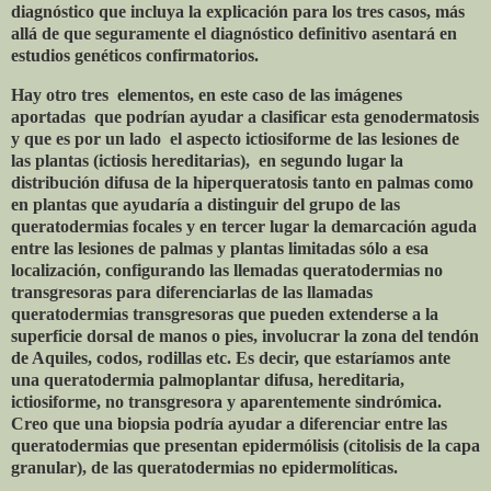
diagnóstico que incluya la explicación para los tres casos, más
allá de que seguramente el diagnóstico definitivo asentará en
estudios genéticos confirmatorios.
Hay otro tres
elementos, en este caso de las imágenes
aportadas
que podrían ayudar a clasificar esta genodermatosis
y que es por un lado
el aspecto ictiosiforme de las lesiones de
las plantas (ictiosis hereditarias),
en segundo lugar la
distribución difusa de la hiperqueratosis tanto en palmas como
en plantas que ayudaría a distinguir del grupo de las
queratodermias focales y en tercer lugar la demarcación aguda
entre las lesiones de palmas y plantas limitadas sólo a esa
localización, configurando las llemadas queratodermias no
transgresoras para diferenciarlas de las llamadas
queratodermias transgresoras que pueden extenderse a la
superficie dorsal de manos o pies, involucrar la zona del tendón
de Aquiles, codos, rodillas etc. Es decir, que estaríamos ante
una queratodermia palmoplantar difusa, hereditaria,
ictiosiforme, no transgresora y aparentemente sindrómica.
Creo que una biopsia podría ayudar a diferenciar entre las
queratodermias que presentan epidermólisis (citolisis de la capa
granular), de las queratodermias no epidermolíticas.