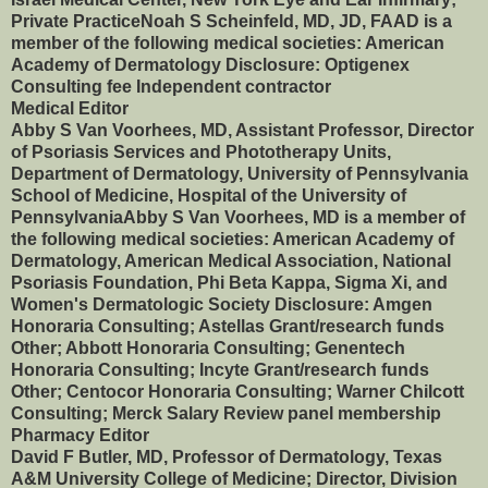
Private PracticeNoah S Scheinfeld, MD, JD, FAAD is a
member of the following medical societies: American
Academy of Dermatology Disclosure: Optigenex
Consulting fee Independent contractor
Medical Editor
Abby S Van Voorhees, MD, Assistant Professor, Director
of Psoriasis Services and Phototherapy Units,
Department of Dermatology, University of Pennsylvania
School of Medicine, Hospital of the University of
PennsylvaniaAbby S Van Voorhees, MD is a member of
the following medical societies: American Academy of
Dermatology, American Medical Association, National
Psoriasis Foundation, Phi Beta Kappa, Sigma Xi, and
Women's Dermatologic Society Disclosure: Amgen
Honoraria Consulting; Astellas Grant/research funds
Other; Abbott Honoraria Consulting; Genentech
Honoraria Consulting; Incyte Grant/research funds
Other; Centocor Honoraria Consulting; Warner Chilcott
Consulting; Merck Salary Review panel membership
Pharmacy Editor
David F Butler, MD, Professor of Dermatology, Texas
A&M University College of Medicine; Director, Division