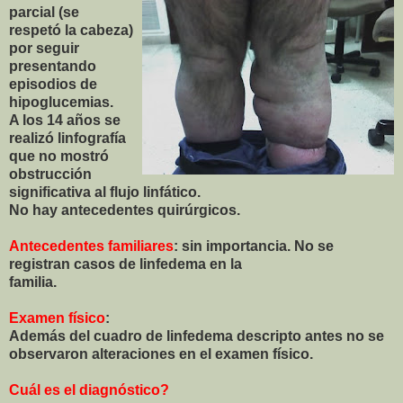
parcial (se
respetó la cabeza)
por seguir
presentando
episodios de
hipoglucemias.
A los 14 años se
realizó linfografía
que no mostró
obstrucción
significativa al flujo linfático.
No hay antecedentes quirúrgicos.
Antecedentes familiares
: sin importancia. No se
registran casos de linfedema en la
familia.
Examen físico
:
Además del cuadro de linfedema descripto antes no se
observaron alteraciones en el examen físico.
Cuál es el diagnóstico?