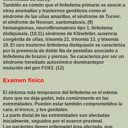
También es común que el linfedema primario se asocie a
otras anomalías y trastornos genéticos como el
síndrome de las uñas amarillas, el síndrome de Turner,
el síndrome de Noonan, xantomatosis, (9)
hemangiomas, neurofibromatosis tipo 1, linfedema
distiquiasis, (10,11) síndrome de Klinefelter, ausencia
congénita de uñas, trisomía 21, trisomía 13, y trisomía
18. El raro trastorno linfedema distiquiasis se caracteriza
por la presencia de doble fila de pestañas asociado a
linfedema de brazos y piernas. Se caracteriza por ser un
síndrome heredado autosómico dominantepor
mutación del gen FOX2. (12)
Examen físico
El síntoma más tempranos del linfedema es el edema
duro que no deja godet, más comúnmente en las
extremidades. Pueden estar también comprometidos la
cara, el tronco, y los genitales.
La parte distal de las extremidades son afectadas
inicialmente, seguidos por el avance proximal.
Los pacientes tienen eritemadel área afectada, que