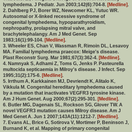
lymphedema. J Pediatr. Jun 2003;142(6):704-8.
[Medline]
.
2. Dahlberg PJ, Borer WZ, Newcomer KL, Yutuc WR.
Autosomal or X-linked recessive syndrome of
congenital lymphedema, hypoparathyroidism,
nephropathy, prolapsing mitral valve, and
brachytelephalangy. Am J Med Genet. Sep
1983;16(1):99-104.
[Medline]
.
3. Wheeler ES, Chan V, Wassman R, Rimoin DL, Lesavoy
MA. Familial lymphedema praecox: Meige's disease.
Plast Reconstr Surg. Mar 1981;67(3):362-4.
[Medline]
.
4. Namnyak S, Adhami Z, Toms G, Jenks P. Pasteurella
multocida septicaemia in Milroy's disease. J Infect. Sep
1995;31(2):175-6.
[Medline]
.
5. Irrthum A, Karkkainen MJ, Devriendt K, Alitalo K,
Vikkula M. Congenital hereditary lymphedema caused
by a mutation that inactivates VEGFR3 tyrosine kinase.
Am J Hum Genet. Aug 2000;67(2):295-301.
[Medline]
.
6. Butler MG, Dagenais SL, Rockson SG, Glover TW. A
novel VEGFR3 mutation causes Milroy disease. Am J
Med Genet A. Jun 1 2007;143A(11):1212-7.
[Medline]
.
7. Evans AL, Brice G, Sotirova V, Mortimer P, Beninson J,
Burnand K, et al. Mapping of primary congenital