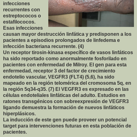
infecciones
recurrentes con
estreptococos o
estafilococos.
Esas infecciones
causan mayor destrucción linfática y predisponen a los
pacientes a episodios prolongados de linfedema e
infección bacteriana recurrente. (4)
Un receptor tirosin-kinasa específico de vasos linfáticos
ha sido reportado como anormalmente fosforilado en
pacientes con enfermedad de Milroy. El gen para esta
enfermedad, receptor 3 del factor de crecimiento
endotelio vascular, VEGFR3 (FLT4) (5,6), ha sido
mapeado en la región telomérica del cromosoma 5q, en
la región 5q34-q35. (7) El VEGFR3 es expresado en las
células endoteliales linfáticas del adulto. Estudios en
ratones transgénicos con sobreexpresión de VEGFR3
ligando demuestra la formación de nuevos linfáticos
hiperplásicos.
La inducción de este gen puede proveer un potencial
target para intervenciones futuras en esta población de
pacientes.