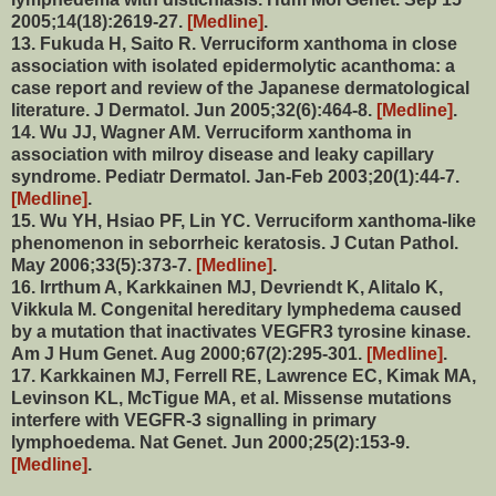
2005;14(18):2619-27.
[Medline]
.
13. Fukuda H, Saito R. Verruciform xanthoma in close
association with isolated epidermolytic acanthoma: a
case report and review of the Japanese dermatological
literature. J Dermatol. Jun 2005;32(6):464-8.
[Medline]
.
14. Wu JJ, Wagner AM. Verruciform xanthoma in
association with milroy disease and leaky capillary
syndrome. Pediatr Dermatol. Jan-Feb 2003;20(1):44-7.
[Medline]
.
15. Wu YH, Hsiao PF, Lin YC. Verruciform xanthoma-like
phenomenon in seborrheic keratosis. J Cutan Pathol.
May 2006;33(5):373-7.
[Medline]
.
16. Irrthum A, Karkkainen MJ, Devriendt K, Alitalo K,
Vikkula M. Congenital hereditary lymphedema caused
by a mutation that inactivates VEGFR3 tyrosine kinase.
Am J Hum Genet. Aug 2000;67(2):295-301.
[Medline]
.
17. Karkkainen MJ, Ferrell RE, Lawrence EC, Kimak MA,
Levinson KL, McTigue MA, et al. Missense mutations
interfere with VEGFR-3 signalling in primary
lymphoedema. Nat Genet. Jun 2000;25(2):153-9.
[Medline]
.