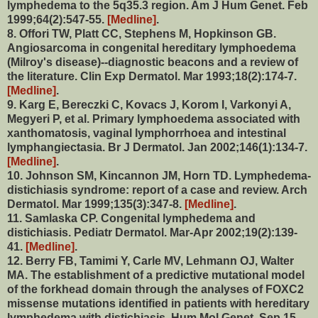
lymphedema to the 5q35.3 region. Am J Hum Genet. Feb
1999;64(2):547-55.
[Medline]
.
8. Offori TW, Platt CC, Stephens M, Hopkinson GB.
Angiosarcoma in congenital hereditary lymphoedema
(Milroy's disease)--diagnostic beacons and a review of
the literature. Clin Exp Dermatol. Mar 1993;18(2):174-7.
[Medline]
.
9. Karg E, Bereczki C, Kovacs J, Korom I, Varkonyi A,
Megyeri P, et al. Primary lymphoedema associated with
xanthomatosis, vaginal lymphorrhoea and intestinal
lymphangiectasia. Br J Dermatol. Jan 2002;146(1):134-7.
[Medline]
.
10. Johnson SM, Kincannon JM, Horn TD. Lymphedema-
distichiasis syndrome: report of a case and review. Arch
Dermatol. Mar 1999;135(3):347-8.
[Medline]
.
11. Samlaska CP. Congenital lymphedema and
distichiasis. Pediatr Dermatol. Mar-Apr 2002;19(2):139-
41.
[Medline]
.
12. Berry FB, Tamimi Y, Carle MV, Lehmann OJ, Walter
MA. The establishment of a predictive mutational model
of the forkhead domain through the analyses of FOXC2
missense mutations identified in patients with hereditary
lymphedema with distichiasis. Hum Mol Genet. Sep 15