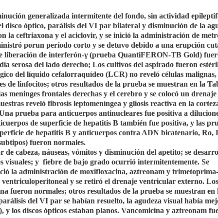
nución generalizada intermitente del fondo, sin actividad epilepti
disco óptico, parálisis del VI par bilateral y disminución de la a
on la ceftriaxona y el aciclovir, y se inició la administración de met
ministró porun período corto y se detuvo debido a una erupción cut
de liberación de interferón-γ (prueba QuantiFERON-TB Gold) fue
dia serosa del lado derecho; Los cultivos del aspirado fueron estéril
gico del líquido cefalorraquídeo (LCR) no reveló células malignas, 
s de linfocitos; otros resultados de la prueba se muestran en la Tab
 las meninges frontales derechas y el cerebro y se colocó un drenaje
estras reveló fibrosis leptomeníngea y gliosis reactiva en la cortez
. Una prueba para anticuerpos antinucleares fue positiva a dilucion
uerpos de superficie de hepatitis B también fue positiva, y las pr
uperficie de hepatitis B y anticuerpos contra ADN bicatenario, Ro,
subtipos) fueron normales.
or de cabeza, náuseas, vómitos y disminución del apetito; se desarr
s visuales; y
fiebre de bajo grado ocurrió intermitentemente. Se
inició la administración de moxifloxacina, aztreonam y trimetoprima
 ventriculoperitoneal y se retiró el drenaje ventricular externo. Los
na fueron normales; otros resultados de la prueba se muestran en 
s parálisis del VI par se habían resuelto, la agudeza visual había me
do), y los discos ópticos estaban planos. Vancomicina y aztreonam fu