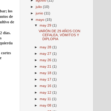
►
agosto
(11)
►
julio
(10)
bar; los
►
junio
(11)
untos de
▼
mayo
(15)
ultivo de
▼
may 29
(1)
VARÓN DE 29 AÑOS CON
2 días.
CEFALEA, VÓMITOS Y
s
DIPLOPIA
zquierda
►
may 28
(1)
 cortes
►
may 27
(1)
e
►
may 26
(1)
►
may 21
(1)
►
may 18
(1)
►
may 17
(1)
►
may 16
(1)
►
may 12
(1)
►
may 11
(1)
►
may 08
(1)