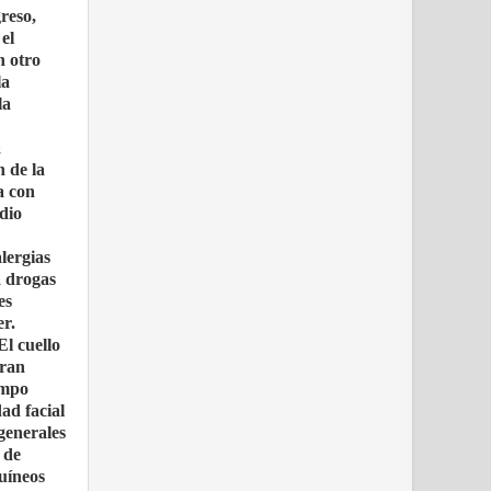
reso,
el
n otro
la
la
a
 de la
a con
dio
lergias
a drogas
es
r.
El cuello
eran
ampo
ad facial
generales
 de
guíneos