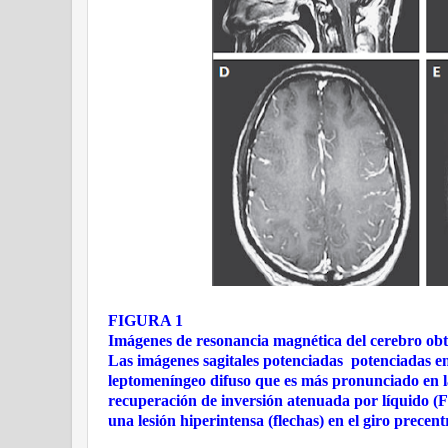
FIGURA 1
Imágenes de resonancia magnética del cerebro obt
Las imágenes sagitales potenciadas
potenciadas en
leptomeníngeo difuso que es más pronunciado en la
recuperación de inversión atenuada por líquido 
una lesión hiperintensa (flechas) en el giro prece