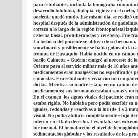
para estudiantes, incluida la tomografía computari
desarrolló fotofobia, diplopía, rigidez en el cuello
paciente quedó mudo. Ese mismo día, se realizó un
hospital después de la administración de gadolini
corteza a lo largo de la región frontoparietal izqu
cisterna basal, protuberancias y cerebelo). Fue tra
La historia del paciente se obtuvo de su hermana.
snowboard y posiblemente se había golpeado la cab
trompa de Eustaquio. Había nacido en un campo de 
bacilo Calmette – Guérin; emigró al noroeste de l
Oriente para el servicio militar más de 10 años an
medicamentos eran analgésicos no especificados par
conocidas. Era estudiante y vivía con un compañe
ilícitas. Mientras su madre estaba en un campo d
medicamentos; sus hermanas estaban sanas y no h
En el examen, los signos vitales del paciente eran
estaba rígido. No hablaba pero podía escribir su 
iguales, redondas y reactivas a la luz (de 4 a 2 mm
visual. No podía abducir completamente el ojo der
inferior en el lado derecho. Levantaba sus extremi
fue normal. El hematocrito, el nivel de hemoglobin
sedimentación globular y los resultados de las pru