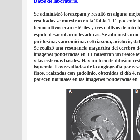
Datos de laboratorio.
Se administró lorazepam y resultó en alguna mejor
resultados se muestran en la Tabla 1. El paciente 
hemocultivos eran estériles y tres cultivos de mic
esputo desarrollaron levaduras. Se administraron 
piridoxina, vancomicina, ceftriaxona, aciclovir, da
Se realizó una resonancia magnética del cerebro de
imágenes ponderadas en T1 muestran un realce lep
y las cisternas basales. Hay un foco de difusión res
isquemia. Los resultados de la angiografía por re
finos, realzadas con gadolinio, obtenidas el día 4
parecen normales en las imágenes ponderadas en 