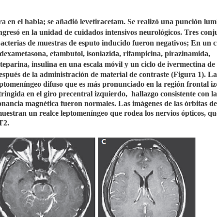
a en el habla; se añadió levetiracetam. Se realizó una punción lum
ingresó en la unidad de cuidados intensivos neurológicos. Tres conj
obacterias de muestras de esputo inducido fueron negativos; En un c
dexametasona, etambutol, isoniazida, rifampicina, pirazinamida,
lteparina, insulina en una escala móvil y un ciclo de ivermectina de 
spués de la administración de material de contraste (Figura 1). La
tomeníngeo difuso que es más pronunciado en la región frontal i
tringida en el giro precentral izquierdo,
hallazgo consistente con la
sonancia magnética fueron normales. Las imágenes de las órbitas de
, muestran un realce leptomeníngeo que rodea los nervios ópticos, qu
T2.