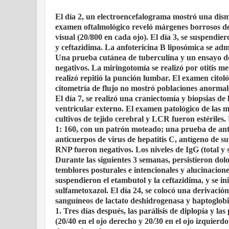
El día 2, un electroencefalograma mostró una dismi
examen oftalmológico reveló márgenes borrosos del 
visual (20/800 en cada ojo). El día 3, se suspendier
y ceftazidima. La anfotericina B liposómica se ad
Una prueba cutánea de tuberculina y un ensayo 
negativos. La miringotomía se realizó por otitis me
realizó repitió la punción lumbar. El examen citoló
citometría de flujo no mostró poblaciones anormale
El día 7, se realizó una craniectomía y biopsias de
ventricular externo. El examen patológico de las mu
cultivos de tejido cerebral y LCR fueron estériles
1: 160, con un patrón moteado; una prueba de antic
anticuerpos de virus de hepatitis C, antígeno de s
RNP fueron negativos. Los niveles de IgG (total y 
Durante las siguientes 3 semanas, persistieron dol
temblores posturales e intencionales y alucinacione
suspendieron el etambutol y la ceftazidima, y ​​se 
sulfametoxazol. El día 24, se colocó una derivación
sanguíneos de lactato deshidrogenasa y haptoglobi
1. Tres días después, las parálisis de diplopía y la
(20/40 en el ojo derecho y 20/30 en el ojo izquier