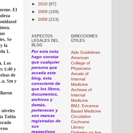
►
2010
(87)
forme. El
►
2009
(159)
gudeza
►
2008
(213)
ronidazol
ánea.
ron
ASPECTOS
DIRECCIONES
es. Se
LEGALES DEL
ÚTILES
BLOG
y la
la 1.
Por esta nota
Aids Guidelines
hago constar
American
que cualquier
a. Los
College of
persona que
Physicians
es 1:40 y
acceda este
Annals of
uebas de
blog, esta
Internal
 La, Sm y
consciente de
Medicine
que los libros,
Archives of
ollaron
documentos,
Internal
archivos y
Medicine
-
demás,
BMJ. Evicence
 niveles
pertenecen y
Based Medicine
son marcas
la Tabla
Circulation
registradas de
Cochrane
jorado
sus
Library
eron
respectivos
Diabetes on line