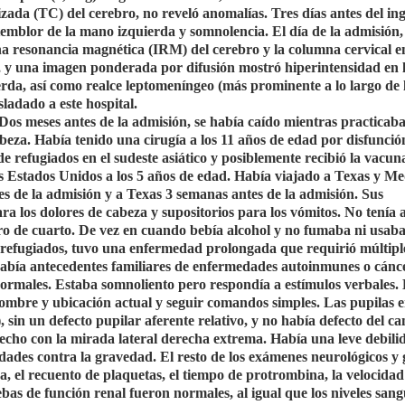
zada (TC) del cerebro, no reveló anomalías. Tres días antes del ing
, temblor de la mano izquierda y somnolencia. El día de la admisión, 
a resonancia magnética (IRM) del cerebro y la columna cervical e
o, y una imagen ponderada por difusión mostró hiperintensidad en 
ierda, así como realce leptomeníngeo (más prominente a lo largo de 
sladado a este hospital.
 Dos meses antes de la admisión, se había caído mientras practicab
eza. Había tenido una cirugía a los 11 años de edad por disfunción
refugiados en el sudeste asiático y posiblemente recibió la vacun
os Estados Unidos a los 5 años de edad. Había viajado a Texas y Me
tes de la admisión y a Texas 3 semanas antes de la admisión. Sus
a los dolores de cabeza y supositorios para los vómitos. No tenía a
ro de cuarto. De vez en cuando bebía alcohol y no fumaba ni usab
e refugiados, tuvo una enfermedad prolongada que requirió múltipl
abía antecedentes familiares de enfermedades autoinmunes o cánce
 normales. Estaba somnoliento pero respondía a estímulos verbales. 
nombre y ubicación actual y seguir comandos simples. Las pupilas 
), sin un defecto pupilar aferente relativo, y no había defecto del c
echo con la mirada lateral derecha extrema. Había una leve debilid
dades contra la gravedad. El resto de los exámenes neurológicos y 
a, el recuento de plaquetas, el tiempo de protrombina, la velocidad
ebas de función renal fueron normales, al igual que los niveles san