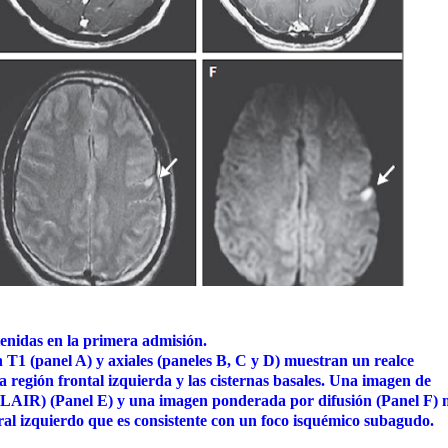
enidas en la primera admisión.
 T1 (panel A) y axiales (paneles B, C y D) muestran un realce
 región frontal izquierda y las cisternas basales. Una imagen de
(FLAIR) (Panel E) y una imagen ponderada por difusión (Panel F)
ntral izquierdo que es consistente con un foco isquémico subagudo.