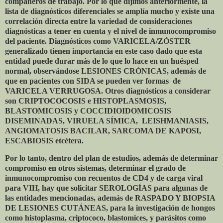
compañeros de trabajo. Por lo que dijimos anteriormente, la
lista de diagnósticos diferenciales se amplía mucho y existe una
correlación directa entre la variedad de consideraciones
diagnósticas a tener en cuenta y el nivel de inmunocompromiso
del paciente. Diagnósticos como VARICELA/ZÓSTER
generalizado tienen importancia en este caso dado que esta
entidad puede durar más de lo que lo hace en un huésped
normal, observándose LESIONES CRÓNICAS, además de
que en pacientes con SIDA se pueden ver formas
de
VARICELA VERRUGOSA. Otros diagnósticos a considerar
son CRIPTOCOCOSIS e HISTOPLASMOSIS,
BLASTOMICOSIS y COCCIDIOIDOMICOSIS
DISEMINADAS, VIRUELA SÍMICA,
LEISHMANIASIS,
ANGIOMATOSIS BACILAR, SARCOMA DE KAPOSI,
ESCABIOSIS etcétera.
Por lo tanto, dentro del plan de estudios, además de determinar
compromiso en otros sistemas, determinar el grado de
inmunocompromiso con recuentos de CD4 y de carga viral
para VIH, hay que solicitar SEROLOGÍAS para algunas de
las entidades mencionadas, además de RASPADO Y BIOPSIA
DE LESIONES CUTÁNEAS, para la investigación de hongos
como histoplasma, criptococo, blastomices, y parásitos como