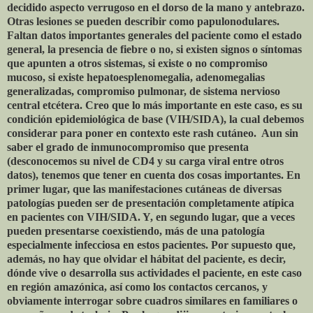
decidido aspecto verrugoso en el dorso de la mano y antebrazo.
Otras lesiones se pueden describir como papulonodulares.
Faltan datos importantes generales del paciente como el estado
general, la presencia de fiebre o no, si existen signos o síntomas
que apunten a otros sistemas, si existe o no compromiso
mucoso, si existe hepatoesplenomegalia, adenomegalias
generalizadas, compromiso pulmonar, de sistema nervioso
central etcétera. Creo que lo más importante en este caso, es su
condición epidemiológica de base (VIH/SIDA), la cual debemos
considerar para poner en contexto este rash cutáneo.
Aun sin
saber el grado de inmunocompromiso que presenta
(desconocemos su nivel de CD4 y su carga viral entre otros
datos), tenemos que tener en cuenta dos cosas importantes. En
primer lugar, que las manifestaciones cutáneas de diversas
patologías pueden ser de presentación completamente atípica
en pacientes con VIH/SIDA. Y, en segundo lugar, que a veces
pueden presentarse coexistiendo, más de una patología
especialmente infecciosa en estos pacientes. Por supuesto que,
además, no hay que olvidar el hábitat del paciente, es decir,
dónde vive o desarrolla sus actividades el paciente, en este caso
en región amazónica, así como los contactos cercanos, y
obviamente interrogar sobre cuadros similares en familiares o