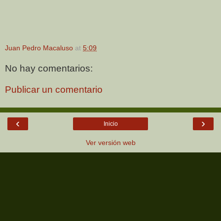
Juan Pedro Macaluso
at
5:09
No hay comentarios:
Publicar un comentario
‹
›
Inicio
Ver versión web