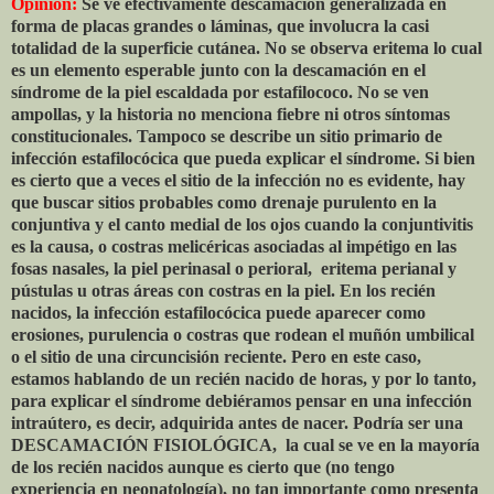
Opinión:
Se ve efectivamente descamación generalizada en
forma de placas grandes o láminas, que involucra la casi
totalidad de la superficie cutánea. No se observa eritema lo cual
es un elemento esperable junto con la descamación en el
síndrome de la piel escaldada por estafilococo. No se ven
ampollas, y la historia no menciona fiebre ni otros síntomas
constitucionales. Tampoco se describe un sitio primario de
infección estafilocócica que pueda explicar el síndrome. Si bien
es cierto que a veces el sitio de la infección no es evidente, hay
que buscar sitios probables como drenaje purulento en la
conjuntiva y el canto medial de los ojos cuando la conjuntivitis
es la causa, o costras melicéricas asociadas al impétigo en las
fosas nasales, la piel perinasal o perioral,
eritema perianal y
pústulas u otras áreas con costras en la piel. En los recién
nacidos, la infección estafilocócica puede aparecer como
erosiones, purulencia o costras que rodean el muñón umbilical
o el sitio de una circuncisión reciente. Pero en este caso,
estamos hablando de un recién nacido de horas, y por lo tanto,
para explicar el síndrome debiéramos pensar en una infección
intraútero, es decir, adquirida antes de nacer. Podría ser una
DESCAMACIÓN FISIOLÓGICA, la cual se ve en la mayoría
de los recién nacidos aunque es cierto que (no tengo
experiencia en neonatología), no tan importante como presenta