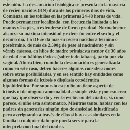
este niño. La descamación fisiológica se presenta en la mayoría
de recién nacidos (RN) durante los primeros días de vida.
Comienza en los tobillos en las primeras 24-48 horas de vida.
Puede permanecer localizada, con frecuencia limitada a las
manos y los pies, o extenderse de forma gradual. Normalmente
alcanza su máxima intensidad y extensión entre el sexto y el
décimo día. La DF se da más en recién nacidos a término o
postérmino, de más de 2.500g de peso al nacimiento y sin
vérnix caseosa, en hijos de madre primigesta menor de 30 años
de edad con hábitos tóxicos (sobre todo tabaco), parto por vía
vaginal. Ahora bien, cuando la descamación es generalizada
como en este caso, deben hacerse algunas consideraciones
sobre otras posibilidades, y en ese sentido hay entidades como
algunas formas de ictiosis o displasia ectodérmica
hipohidrótica. Por supuesto este niño no tiene aspecto de
ictiosis ni de ninguna anormalidad a simple vista y por eso creo
que hay que observarlo y ver la evolución del cuadro, si, como
parece, el niño está asintomático. Mientras tanto, hablar con los
padres sin generarles ningún tipo de ansiedad injustificada
pero averiguando a través de ellos si hay caso similares en la
familia o cualquier dato que pueda servir para la
interpretación final del cuadro.