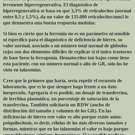
levemente hiperregenerativa. El diagnóstico de
hiperregenerativa se basa en que 3,3% de reticulocitos (normal
entre 0,5 y 1,5%), da un valor de 135.000 reticulocitos/mm3 lo
que demuestra una buena respuesta medular.
Si bien es cierto que la ferremia no es un parámetro ni sensible
ni específico para el diagnóstico de deficiencia de hierro, su
valor normal, asociado a un número total normal de glóbulos
rojos son dos elementos difíciles de explicar si el único trastorno
de base fuese la ferropenia. Hematocritos tan bajos como tiene
esta paciente, con un número normal o alto de GR, sólo los he
visto en talasemias.
Creo que lo primero que haría, sería repetir el recuento de
laboratorio, que es lo que siempre hago frente a un dato
inesperado. Agregaría si es posible, un dosaje de transferrina,
de ferritina plasmática, un porcentaje de saturación de la
transferrina. También solicitaría un RDW (ancho de
distribución del tamaño y volumen de los GR). En las
deficiencias de hierro este valor es alto porque existe aniso-
poiquilocitosis, es decir, células de los más diversos tamaños y
formas, mientras que en las talasemias el valor es bajo porque
son poblaciones celulares homogéneas. Si es posible realizar