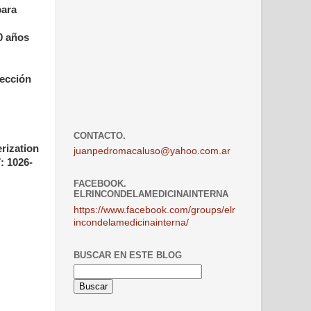
para
0 años
yección
CONTACTO.
rization
juanpedromacaluso@yahoo.com.ar
: 1026-
FACEBOOK.
ELRINCONDELAMEDICINAINTERNA
https://www.facebook.com/groups/elr
incondelamedicinainterna/
BUSCAR EN ESTE BLOG