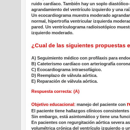
ruido cardíaco. También hay un soplo diastólico-
agrandamiento del ventrículo izquierdo y una raíz
Un ecocardiograma muestra moderado agrandamient
normal, hipertrofia ventricular izquierda moder
pared. Un ventrículograma radioisotópico muest
izquierdo moderado.
¿Cual de las siguientes propuestas e
A) Seguimiento médico con profilaxis para endoc
B) Cateterismo cardíaco con arteriografía corona
C) Ecocardiograma intraesofágico.
D) Reemplazo de válvula aórtica.
E) Reparación de válvula aórtica.
Respuesta correcta: (A)
r
Objetivo educacional:
manejo del paciente con
El paciente tiene hallazgos clínicos consistentes
Sin embargo, está asintomático y tiene una funci
En pacientes con regurgitación aórtica severa as
volumétrica crónica del ventrículo izquierdo o u