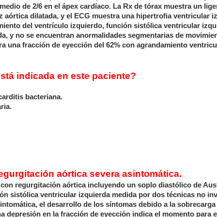
medio de 2/6 en el ápex cardíaco. La Rx de tórax muestra un lige
 aórtica dilatada, y el ECG muestra una hipertrofia ventricular i
o del ventrículo izquierdo, función sistólica ventricular izqu
ada, y no se encuentran anormalidades segmentarias de movimien
ra una fracción de eyección del 62% con agrandamiento ventricu
stá indicada en este paciente?
arditis bacteriana.
ria.
egurgitación aórtica severa asintomática.
 con regurgitación aórtica incluyendo un soplo diastólico de Aust
ón sistólica ventricular izquierda medida por dos técnicas no in
intomática, el desarrollo de los síntomas debido a la sobrecarga
na depresión en la fracción de eyección indica el momento para e