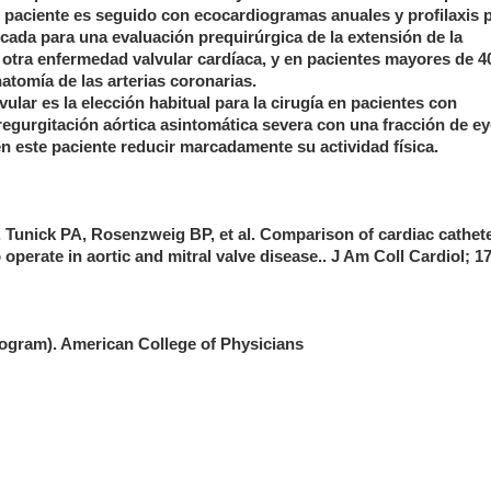
 el paciente es seguido con ecocardiogramas anuales y profilaxis 
icada para una evaluación prequirúrgica de la extensión de la
e otra enfermedad valvular cardíaca, y en pacientes mayores de 4
atomía de las arterias coronarias.
vular es la elección habitual para la cirugía en pacientes con
regurgitación aórtica asintomática severa con una fracción de e
en este paciente reducir marcadamente su actividad física.
, Tunick PA, Rosenzweig BP, et al. Comparison of cardiac cathete
perate in aortic and mitral valve disease.. J Am Coll Cardiol; 17
gram). American College of Physicians