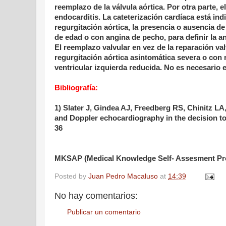
reemplazo de la válvula aórtica. Por otra parte,
endocarditis. La cateterización cardíaca está ind
regurgitación aórtica, la presencia o ausencia d
de edad o con angina de pecho, para definir la an
El reemplazo valvular en vez de la reparación val
regurgitación aórtica asintomática severa o con 
ventricular izquierda reducida. No es necesario 
Bibliografía:
1) Slater J, Gindea AJ, Freedberg RS, Chinitz LA
and Doppler echocardiography in the decision to o
36
MKSAP (Medical Knowledge Self- Assesment Pro
Posted by
Juan Pedro Macaluso
at
14:39
No hay comentarios:
Publicar un comentario