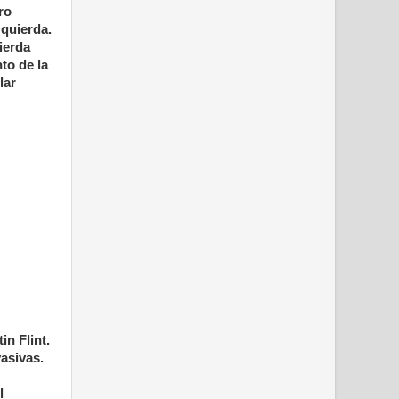
ro
zquierda.
ierda
to de la
lar
in Flint.
vasivas.
l