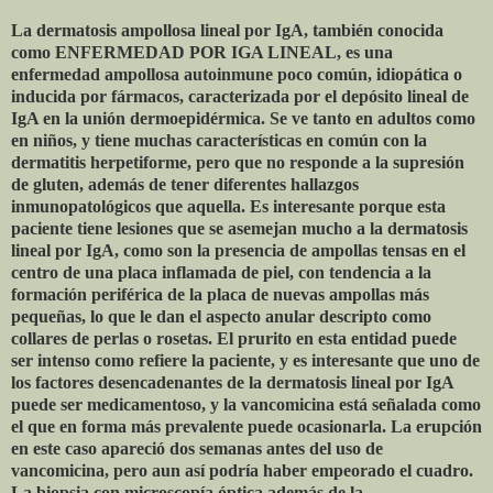
La dermatosis ampollosa lineal por IgA, también conocida
como ENFERMEDAD POR IGA LINEAL, es una
enfermedad ampollosa autoinmune poco común, idiopática o
inducida por fármacos, caracterizada por el depósito lineal de
IgA en la unión dermoepidérmica. Se ve tanto en adultos como
en niños, y tiene muchas características en común con la
dermatitis herpetiforme, pero que no responde a la supresión
de gluten, además de tener diferentes hallazgos
inmunopatológicos que aquella. Es interesante porque esta
paciente tiene lesiones que se asemejan mucho a la dermatosis
lineal por IgA, como son la presencia de ampollas tensas en el
centro de una placa inflamada de piel, con tendencia a la
formación periférica de la placa de nuevas ampollas más
pequeñas, lo que le dan el aspecto anular descripto como
collares de perlas o rosetas. El prurito en esta entidad puede
ser intenso como refiere la paciente, y es interesante que uno de
los factores desencadenantes de la dermatosis lineal por IgA
puede ser medicamentoso, y la vancomicina está señalada como
el que en forma más prevalente puede ocasionarla. La erupción
en este caso apareció dos semanas antes del uso de
vancomicina, pero aun así podría haber empeorado el cuadro.
La biopsia con microscopía óptica además de la