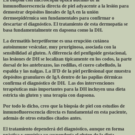
inmunofluorescencia directa de piel adyacente a la lesión para
demostrar depósitos lineales de IgA en la unión
dermoepidérmica son fundamentales para confirmar o
descartar el diagnóstico. El tratamiento de esta dermopatía se
basa fundamentalmente en dapsona como la DH.
La dermatitis herpetiforme es una erupción cutánea
autoinmune vesicular, muy pruriginosa, asociada con la
sensibilidad al gluten. A diferencia del penfigoide gestacional,
las lesiones de DH se localizan típicamente en los codos, la parte
dorsal de los antebrazos, las rodillas, el cuero cabelludo, la
espalda y las nalgas. La IFD de la piel perilesional que muestra
depósitos granulares de IgA dentro de las papilas dérmicas
confirma el diagnóstico de DH.
Las dos intervenciones
terapéuticas más importantes para la DH incluyen una dieta
estricta sin gluten y una terapia con dapsona.
Por todo lo dicho, creo que la biopsia de piel con estudios de
inmunofluorescencia directa es fundamental en esta paciente,
además de otros estudios citados antes.
El tratamiento dependerá del diagnóstico, aunque en forma
práctica y empírica yo suspendería el gluten de la dieta,