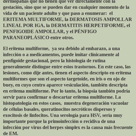
dermopatías que no tienen que ver directamente con la
gestación, sino que se pueden dar en cualquier momento de la
vida de un paciente adulto y que paso a enumerar:
el
ERITEMA MULTIFORME, la DERMATOSIS AMPOLLAR
LINEAL POR IGA, la DERMATITIS HERPETIFORME, el
PENFIGOIDE AMPOLLAR, y el PÉNFIGO
PARANEOPLÁSICO entre otros.
El eritema multiforme,
ya sea debido al embarazo, a una
infección o a medicamentos, puede imitar clínicamente al
penfigoide gestacional, pero la histología de rutina
generalmente distingue entre estos trastornos. En este caso, las
lesiones, como dije antes, tienen el aspecto descripto en eritema
multiformes que son el aspecto targetoide, en iris o en ojo de
buey, en cuyo centro aparece vesiculación, también descripta
en eritema multiforme. Por lo tanto, la biopsia también podría
servir para confirmar o descartar eritema multiforme. La
histopatología en estos casos,
muestra degeneración vacuolar
de células basales, queratinocitos necróticos dispersos y
exocitosis de linfocitos. Una serología para HSV, sería muy
importante porque la primoinfección o recidiva de una
infección por virus del herpes simplex es la causa más frecuente
de EM.