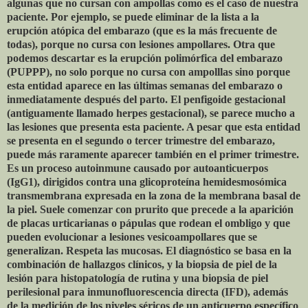
algunas que no cursan con ampollas como es el caso de nuestra
paciente. Por ejemplo, se puede eliminar de la lista a la
erupción atópica del embarazo (que es la más frecuente de
todas), porque no cursa con lesiones ampollares. Otra que
podemos descartar es la erupción polimórfica del embarazo
(PUPPP), no solo porque no cursa con ampolllas sino porque
esta entidad aparece en las últimas semanas del embarazo o
inmediatamente después del parto. El penfigoide gestacional
(antiguamente llamado herpes gestacional), se parece mucho a
las lesiones que presenta esta paciente. A pesar que esta entidad
se presenta en el segundo o tercer trimestre del embarazo,
puede más raramente aparecer también en el primer trimestre.
Es un proceso autoinmune causado por autoanticuerpos
(IgG1), dirigidos contra una glicoproteína hemidesmosómica
transmembrana expresada en la zona de la membrana basal de
la piel. Suele comenzar con prurito que precede a la aparición
de placas urticarianas o pápulas que rodean el ombligo y que
pueden evolucionar a lesiones vesicoampollares que se
generalizan. Respeta las mucosas. El diagnóstico se basa en la
combinación de hallazgos clínicos, y la biopsia de piel de la
lesión para histopatología de rutina y una biopsia de piel
perilesional para inmunofluorescencia directa (IFD), además
de la medición de los niveles séricos de un anticuerpo específico