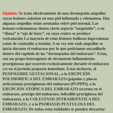
Opinión:
Se trata efectivamente de una dermopatía ampollar
cuyas lesiones asientan en una piel inflamada y edematosa. Hay
algunas ampollas están asentadas sobre piel normal. Las
lesiones eritematosas tienen cierto aspecto “targetoide”, o en
“diana” u “ojo de buey”, en cuyo centro se produce
vesiculación La mayoría de estas lesiones bullosas impresionan
como de contenido a tensión. A su vez este rash ampollar se
inicia durante el embarazo por lo que podríamos encasillarlo
dentro del capítulo de las “dermopatías del embarazo”. Estas,
son un grupo heterogéneo de dermatosis inflamatorias
pruriginosas que ocurren exclusivamente durante el embarazo
y/o en el período posparto inmediato. Estas incluyen, al
PENFIGOIDE GESTACIONAL, a la ERUPCIÓN
POLIMÓRFICA DEL EMBARAZO (pápulas y placas
urticarianas pruriginosas del embarazo [PUPPP]), a la
ERUPCIÓN ATÓPICA DEL EMBARAZO (eczema en el
embarazo, prurigo del embarazo, foliculitis pruriginosa del
embarazo), a la COLESTASIS INTRAHEPÁTICA DEL
EMBARAZO, y a la PSORIASIS PUSTULOSA DEL
EMBARAZO. De todas estas entidades se pueden descartar