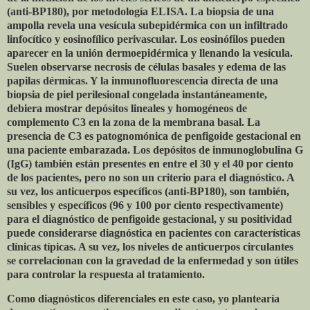
(anti-BP180), por metodología ELISA. La biopsia de una
ampolla revela una vesícula subepidérmica con un infiltrado
linfocítico y eosinofílico perivascular. Los eosinófilos pueden
aparecer en la unión dermoepidérmica y llenando la vesícula.
Suelen observarse necrosis de células basales y edema de las
papilas dérmicas. Y la inmunofluorescencia directa de una
biopsia de piel perilesional congelada instantáneamente,
debiera mostrar depósitos lineales y homogéneos de
complemento C3 en la zona de la membrana basal. La
presencia de C3 es patognomónica de penfigoide gestacional en
una paciente embarazada. Los depósitos de inmunoglobulina G
(IgG) también están presentes en entre el 30 y el 40 por ciento
de los pacientes, pero no son un criterio para el diagnóstico. A
su vez, los anticuerpos específicos (anti-BP180), son también,
sensibles y específicos (96 y 100 por ciento respectivamente)
para el diagnóstico de penfigoide gestacional, y su positividad
puede considerarse diagnóstica en pacientes con características
clínicas típicas. A su vez, los niveles de anticuerpos circulantes
se correlacionan con la gravedad de la enfermedad y son útiles
para controlar la respuesta al tratamiento.
Como diagnósticos diferenciales en este caso, yo plantearía