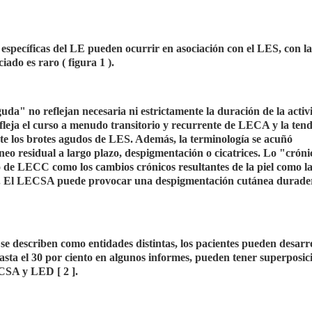
specíficas del LE pueden ocurrir en asociación con el LES, con la
ado es raro ( figura 1 ).
a" no reflejan necesaria ni estrictamente la duración de la activ
leja el curso a menudo transitorio y recurrente de LECA y la tend
 los brotes agudos de LES. Además, la terminología se acuñó
áneo residual a largo plazo, despigmentación o cicatrices. Lo "crón
de LECC como los cambios crónicos resultantes de la piel como l
D. El LECSA puede provocar una despigmentación cutánea durade
escriben como entidades distintas, los pacientes pueden desarr
ta el 30 por ciento en algunos informes, pueden tener superposic
CSA y LED [ 2 ].