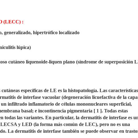
(LECC) :
, generalizado, hipertrófico localizado
culitis lúpica)
oso cutáneo liquenoide-liquen plano (síndrome de superposición 
cutáneas específicas de LE es la histopatología. Las características
atitis de interfase vacuolar (degeneración licuefactiva de la capa
 un infiltrado inflamatorio de células mononucleares superficial,
membrana basal; e incontinencia pigmentaria [ 1 ]. Todas estas
n todas las variantes. En particular, la dermatitis de interfase es u
CA, LECSA y LED (la forma más común de LEC), pero no es una
do. La dermatitis de interfase también se puede observar en trast