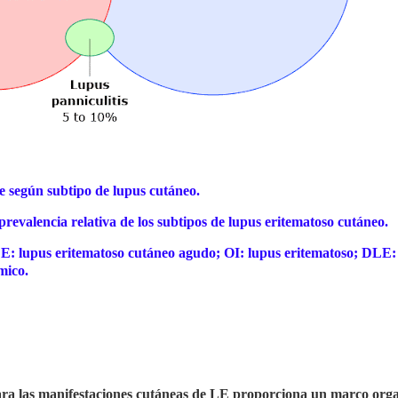
e según subtipo de lupus cutáneo.
revalencia relativa de los subtipos de lupus eritematoso cutáneo.
: lupus eritematoso cutáneo agudo; OI: lupus eritematoso; DLE:
mico.
ara las manifestaciones cutáneas de LE proporciona un marco orga