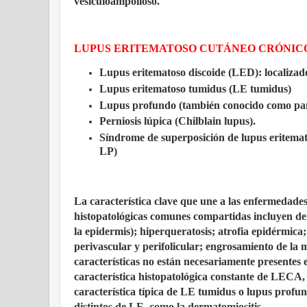
vesiculoampolloso.
LUPUS ERITEMATOSO CUTÁNEO CRÓNICO 
Lupus eritematoso discoide (LED): localizado
Lupus eritematoso tumidus (LE tumidus)
Lupus profundo (también conocido como pani
Perniosis lúpica (Chilblain lupus).
Síndrome de superposición de lupus eritemat
LP)
La característica clave que une a las enfermedades 
histopatológicas comunes compartidas incluyen derm
la epidermis); hiperqueratosis; atrofia epidérmica;
perivascular y perifolicular; engrosamiento de la 
características no están necesariamente presentes e
característica histopatológica constante de LE
característica típica de LE tumidus o lupus profun
distintos de LE, como la dermatomiositis.