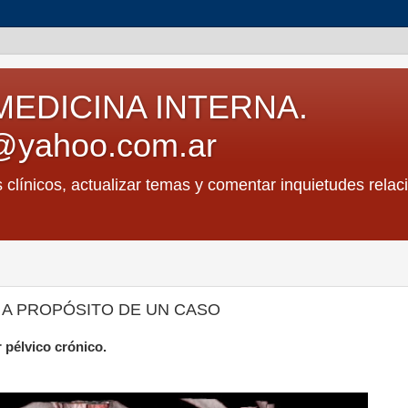
MEDICINA INTERNA.
@yahoo.com.ar
s clínicos, actualizar temas y comentar inquietudes relac
 A PROPÓSITO DE UN CASO
 pélvico crónico.