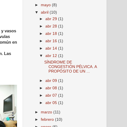
►
mayo
(8)
▼
abril
(10)
►
abr 29
(1)
►
abr 28
(1)
s y vasos
►
abr 18
(1)
lvulas
►
abr 16
(1)
 común en
►
abr 14
(1)
m. Las
▼
abr 12
(1)
SÍNDROME DE
CONGESTIÓN PÉLVICA. A
PROPÓSITO DE UN ...
►
abr 09
(1)
►
abr 08
(1)
►
abr 07
(1)
►
abr 05
(1)
►
marzo
(11)
►
febrero
(10)
►
enero
(6)