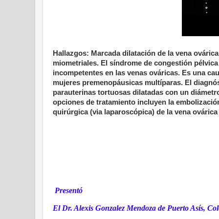
Hallazgos: Marcada dilatación de la vena ováric
miometriales. El síndrome de congestión pélvica 
incompetentes en las venas ováricas. Es una ca
mujeres premenopáusicas multíparas. El diagnós
parauterinas tortuosas dilatadas con un diámet
opciones de tratamiento incluyen la embolización
quirúrgica (via laparoscópica) de la vena ovári
Presentó
El Dr. Alexis Gonzalez Mendoza de Puerto Asís, Co