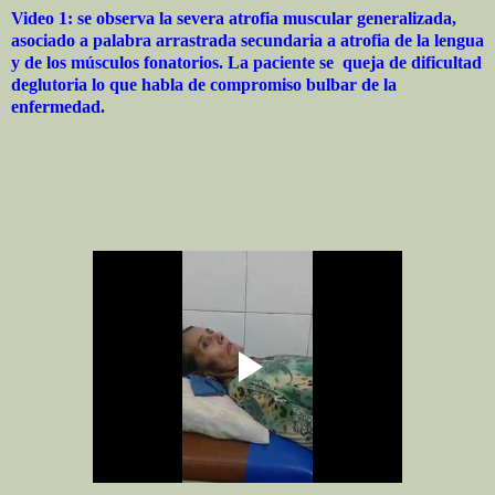
Video 1: se observa la severa atrofia muscular generalizada,
asociado a palabra arrastrada secundaria a atrofia de la lengua
y de los músculos fonatorios. La paciente se queja de dificultad
deglutoria lo que habla de compromiso bulbar de la
enfermedad.