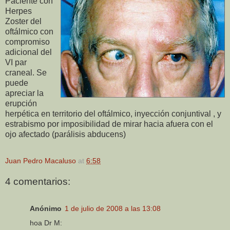
Paciente con
Herpes
Zoster del
oftálmico con
compromiso
adicional del
VI par
craneal. Se
puede
apreciar la
erupción
herpética en territorio del oftálmico, inyección conjuntival , y
estrabismo por imposibilidad de mirar hacia afuera con el
ojo afectado (parálisis abducens)
Juan Pedro Macaluso
at
6:58
4 comentarios:
Anónimo
1 de julio de 2008 a las 13:08
hoa Dr M: