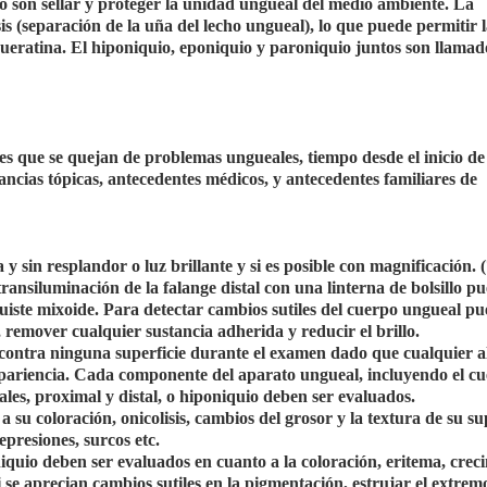
io son sellar y proteger la unidad ungueal del medio ambiente. La
is (separación de la uña del lecho ungueal), lo que puede permitir 
queratina. El hiponiquio, eponiquio y paroniquio juntos son llamad
es que se quejan de problemas ungueales, tiempo desde el inicio de
ncias tópicas, antecedentes médicos, y antecedentes familiares de
sin resplandor o luz brillante y si es posible con magnificación. (
La transiluminación de la falange distal con una linterna de bolsillo p
iste mixoide. Para detectar cambios sutiles del cuerpo ungueal p
, remover cualquier sustancia adherida y reducir el brillo.
contra ninguna superficie durante el examen dado que cualquier a
pariencia. Cada componente del aparato ungueal, incluyendo el cu
rales, proximal y distal, o hiponiquio deben ser evaluados.
su coloración, onicolisis, cambios del grosor y la textura de su su
presiones, surcos etc.
niquio deben ser evaluados en cuanto a la coloración, eritema, crec
i se aprecian cambios sutiles en la pigmentación, estrujar el extrem