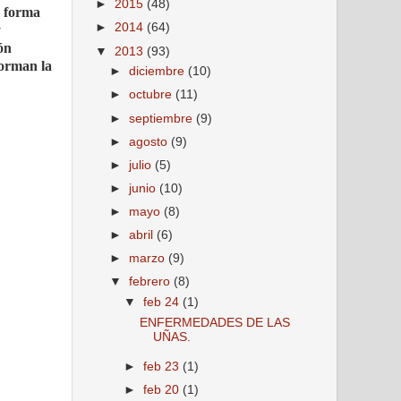
►
2015
(48)
n forma
►
2014
(64)
y
ón
▼
2013
(93)
forman la
►
diciembre
(10)
►
octubre
(11)
►
septiembre
(9)
►
agosto
(9)
►
julio
(5)
►
junio
(10)
►
mayo
(8)
►
abril
(6)
►
marzo
(9)
▼
febrero
(8)
▼
feb 24
(1)
ENFERMEDADES DE LAS
UÑAS.
►
feb 23
(1)
►
feb 20
(1)