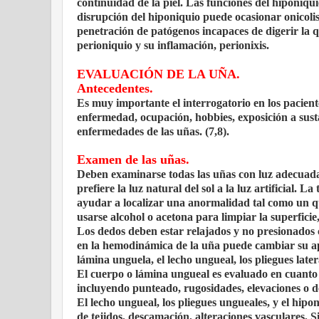
continuidad de la piel. Las funciones del hiponiqu
disrupción del hiponiquio puede ocasionar onicolis
penetración de patógenos incapaces de digerir la 
perioniquio y su inflamación, perionixis.
EVALUACIÓN DE LA UÑA.
Antecedentes.
Es muy importante el interrogatorio en los pacient
enfermedad, ocupación, hobbies, exposición a susta
enfermedades de las uñas. (7,8).
Examen de las uñas.
Deben examinarse todas las uñas con luz adecuada y 
prefiere la luz natural del sol a la luz artificial. 
ayudar a localizar una anormalidad tal como un qu
usarse alcohol o acetona para limpiar la superficie
Los dedos deben estar relajados y no presionados 
en la hemodinámica de la uña puede cambiar su a
lámina unguela, el lecho ungueal, los pliegues late
El cuerpo o lámina ungueal es evaluado en cuanto a 
incluyendo punteado, rugosidades, elevaciones o de
El lecho ungueal, los pliegues ungueales, y el hipo
de tejidos, descamación, alteraciones vasculares, S