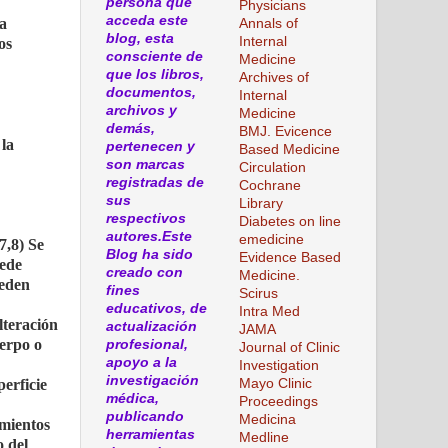
persona que
Physicians
acceda este
la
Annals of
blog, esta
Internal
os
consciente de
Medicine
que los libros,
Archives of
documentos,
Internal
archivos y
Medicine
demás,
BMJ. Evicence
 la
pertenecen y
Based Medicine
son marcas
Circulation
registradas de
Cochrane
sus
Library
respectivos
Diabetes on line
autores.Este
emedicine
7,8) Se
Blog ha sido
Evidence Based
uede
creado con
Medicine.
ueden
fines
Scirus
educativos, de
Intra Med
lteración
actualización
JAMA
erpo o
profesional,
Journal of Clinic
apoyo a la
Investigation
investigación
perficie
Mayo Clinic
médica,
Proceedings
publicando
Medicina
imientos
herramientas
Medline
o del