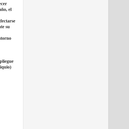
ecer
año, el
fectarse
te su
storno
pliegue
iquio)