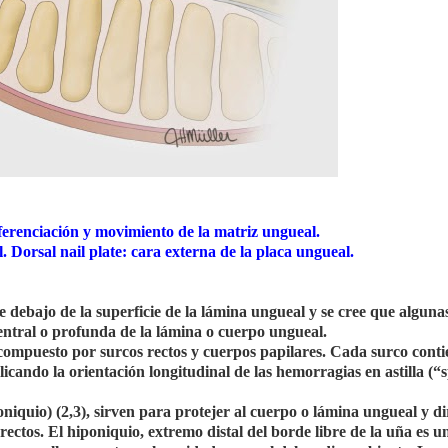
ferenciación y movimiento de la matriz ungueal.
l. Dorsal nail plate: cara externa de la placa ungueal.
debajo de la superficie de la lámina ungueal y se cree que algunas
ventral o profunda de la lámina o cuerpo ungueal.
 compuesto por surcos rectos y cuerpos papilares. Cada surco conti
icando la orientación longitudinal de las hemorragias en astilla (“s
niquio) (2,3), sirven para protejer al cuerpo o lámina ungueal y dir
ectos. El hiponiquio, extremo distal del borde libre de la uña es u