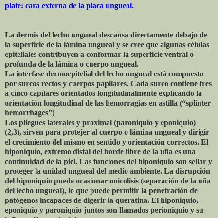
plate: cara externa de la placa ungueal.
La dermis del lecho ungueal descansa directamente debajo de
la superficie de la lámina ungueal y se cree que algunas células
epiteliales contribuyen a conformar la superficie ventral o
profunda de la lámina o cuerpo ungueal.
La interfase dermoepitelial del lecho ungueal está compuesto
por surcos rectos y cuerpos papilares. Cada surco contiene tres
a cinco capilares orientados longitudinalmente explicando la
orientación longitudinal de las hemorragias en astilla (“splinter
hemorrhages”)
Los pliegues laterales y proximal (paroniquio y eponiquio)
(2,3), sirven para protejer al cuerpo o lámina ungueal y dirigir
el crecimiento del mismo en sentido y orientación correctos. El
hiponiquio, extremo distal del borde libre de la uña es una
continuidad de la piel. Las funciones del hiponiquio son sellar y
proteger la unidad ungueal del medio ambiente. La disrupción
del hiponiquio puede ocasionar onicolisis (separación de la uña
del lecho ungueal), lo que puede permitir la penetración de
patógenos incapaces de digerir la queratina. El hiponiquio,
eponiquio y paroniquio juntos son llamados perioniquio y su