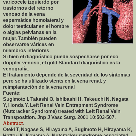
varicocele izquierdo por
trastornos del retorno
venoso de la vena
espermática homolateral y
dolor testicular en el hombre
o algias pelvianas en la
mujer. También pueden
observarse várices en
miembros inferiores.
Si bien el diagnóstico puede sospecharse por eco
doppler venoso, el gold Standard diagnóstico es la
venografía.
El tratamiento depende de la severidad de los síntomas
pero se ha utilizado stents en la vena renal, y
reimplantación de la vena renal
Fuente:
Sugimoto I, Takashi O, Ishibashi H, Takeuchi N, Nagata
Y, Honda Y. Left Renal Vein Entrapment Syndrome
(Nutcracker Syndrome) treated with Left Renal Vein
Transposition. Jnp J Vasc Surg. 2001 10:503-507.
Abstract
.
Oteki T, Nagase S, Hirayama A, Sugimoto H, Hirayama K,
Hattori K, Koyama A. Nutcracker syndrome associated