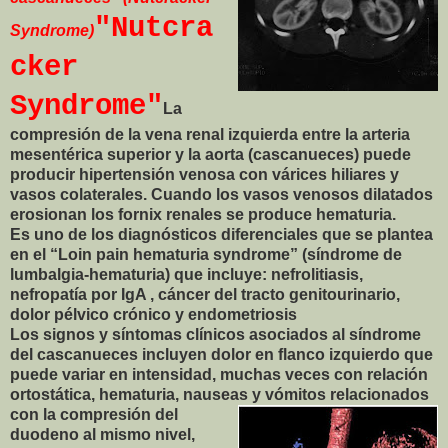
"Nutcra
Syndrome)
cker
Syndrome"
La
compresión de la vena renal izquierda entre la arteria
mesentérica superior y la aorta (cascanueces) puede
producir hipertensión venosa con várices hiliares y
vasos colaterales. Cuando los vasos venosos dilatados
erosionan los fornix renales se produce hematuria.
Es uno de los diagnósticos diferenciales que se plantea
en el “Loin pain hematuria syndrome” (síndrome de
lumbalgia-hematuria) que incluye: nefrolitiasis,
nefropatía por IgA , cáncer del tracto genitourinario,
dolor pélvico crónico y endometriosis
Los signos y síntomas clínicos asociados al síndrome
del cascanueces incluyen dolor en flanco izquierdo que
puede variar en intensidad, muchas veces con relación
ortostática, hematuria, nauseas y vómitos relacionados
con la
compresión del
duodeno al mismo nivel,