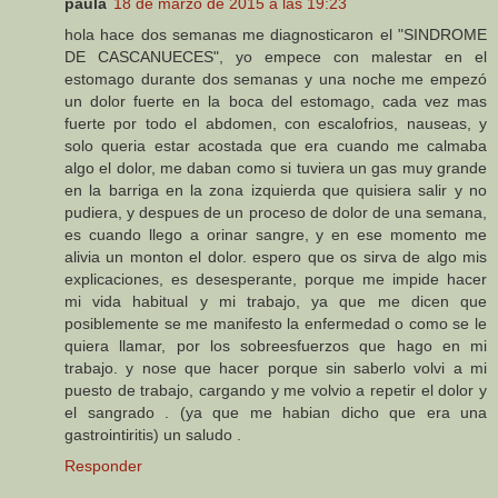
paula
18 de marzo de 2015 a las 19:23
hola hace dos semanas me diagnosticaron el "SINDROME
DE CASCANUECES", yo empece con malestar en el
estomago durante dos semanas y una noche me empezó
un dolor fuerte en la boca del estomago, cada vez mas
fuerte por todo el abdomen, con escalofrios, nauseas, y
solo queria estar acostada que era cuando me calmaba
algo el dolor, me daban como si tuviera un gas muy grande
en la barriga en la zona izquierda que quisiera salir y no
pudiera, y despues de un proceso de dolor de una semana,
es cuando llego a orinar sangre, y en ese momento me
alivia un monton el dolor. espero que os sirva de algo mis
explicaciones, es desesperante, porque me impide hacer
mi vida habitual y mi trabajo, ya que me dicen que
posiblemente se me manifesto la enfermedad o como se le
quiera llamar, por los sobreesfuerzos que hago en mi
trabajo. y nose que hacer porque sin saberlo volvi a mi
puesto de trabajo, cargando y me volvio a repetir el dolor y
el sangrado . (ya que me habian dicho que era una
gastrointiritis) un saludo .
Responder