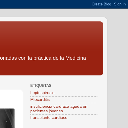
ionadas con la práctica de la Medicina
ETIQUETAS
Leptospirosis.
Miocarditis
insuficiencia cardíaca aguda en
pacientes jóvenes
transplante cardíaco.