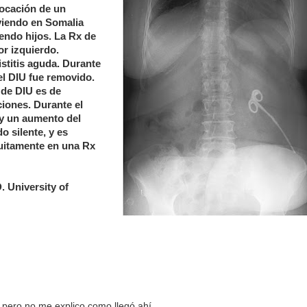
locación de un
iviendo en Somalia
iendo hijos. La Rx de
r izquierdo.
istitis aguda. Durante
 el DIU fue removido.
 de DIU es de
iones. Durante el
ay un aumento del
o silente, y es
tuitamente en una Rx
. University of
, pero no me explico como llegó ahí...