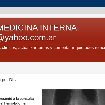
MEDICINA INTERNA.
@yahoo.com.ar
s clínicos, actualizar temas y comentar inquietudes relac
a por DIU
resentó a la consulta
n el hemiabdomen