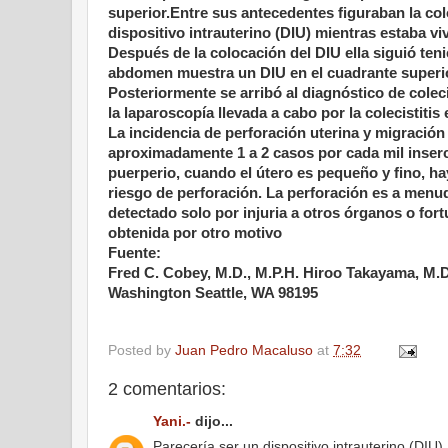
superior.Entre sus antecedentes figuraban la co
dispositivo intrauterino (DIU) mientras estaba v
Después de la colocación del DIU ella siguió ten
abdomen muestra un DIU en el cuadrante superio
Posteriormente se arribó al diagnóstico de colec
la laparoscopía llevada a cabo por la colecistitis
La incidencia de perforación uterina y migración
aproximadamente 1 a 2 casos por cada mil inserc
puerperio, cuando el útero es pequeño y fino, h
riesgo de perforación. La perforación es a menud
detectado solo por injuria a otros órganos o for
obtenida por otro motivo
Fuente:
Fred C. Cobey, M.D., M.P.H. Hiroo Takayama, M.D
Washington Seattle, WA 98195
Posted by
Juan Pedro Macaluso
at
7:32
2 comentarios:
Yani.-
dijo...
Parecería ser un dispositivo intrauterino (DIU)