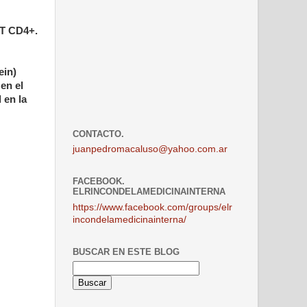
 T CD4+.
ein)
 en el
 en la
CONTACTO.
juanpedromacaluso@yahoo.com.ar
FACEBOOK.
ELRINCONDELAMEDICINAINTERNA
https://www.facebook.com/groups/elr
incondelamedicinainterna/
BUSCAR EN ESTE BLOG