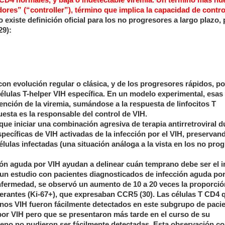
e CD4 normales, y baja o indetectable viremia. Un término más nu
dores” (“controller”), término que implica la capacidad de contro
o existe definición oficial para los no progresores a largo plazo,
29):
on evolución regular o clásica, y de los progresores rápidos, po
células T-helper VIH específica. En un modelo experimental, esas
ención de la viremia, sumándose a la respuesta de linfocitos T
uesta es la responsable del control de VIH.
ue iniciar una combinación agresiva de terapia antirretroviral d
specíficas de VIH activadas de la infección por el VIH, preservand
células infectadas (una situación análoga a la vista en los no pro
ión aguda por VIH ayudan a delinear cuán temprano debe ser el i
n un estudio con pacientes diagnosticados de infección aguda por
enfermedad, se observó un aumento de
10 a
20 veces la proporció
ferantes (Ki-67+), que expresaban CCR5 (30). Las células T CD4 
nos VIH fueron fácilmente detectados en este subgrupo de pacie
or VIH pero que se presentaron más tarde en el curso de su
geno no pudieron ser fácilmente detectadas. Esta observación co