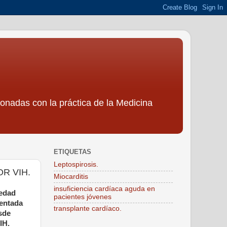
ionadas con la práctica de la Medicina
ETIQUETAS
Leptospirosis.
R VIH.
Miocarditis
insuficiencia cardíaca aguda en
medad
pacientes jóvenes
mentada
transplante cardíaco.
sde
IH.