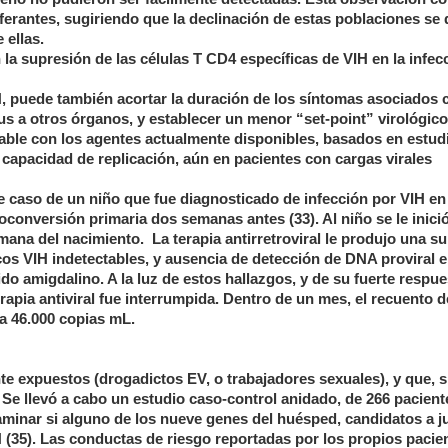
ferantes, sugiriendo que la declinación de estas poblaciones se 
 ellas.
 la supresión de las células T CD4 específicas de VIH en la infec
, puede también acortar la duración de los síntomas asociados 
rus a otros órganos, y establecer un menor “set-point” virológico
able con los agentes actualmente disponibles, basados en estud
apacidad de replicación, aún en pacientes con cargas virales
e caso de un niño que fue diagnosticado de infección por VIH en 
conversión primaria dos semanas antes (33). Al niño se le inici
emana del nacimiento.
La terapia antirretroviral le produjo una s
cos VIH indetectables, y ausencia de detección de DNA proviral 
do amigdalino. A la luz de estos hallazgos, y de su fuerte respue
terapia antiviral fue interrumpida. Dentro de un mes, el recuento 
a 46.000 copias mL.
e expuestos (drogadictos EV, o trabajadores sexuales), y que, s
e llevó a cabo un estudio caso-control anidado, de 266 pacient
xaminar si alguno de los nueve genes del huésped, candidatos a j
IH (35). Las conductas de riesgo reportadas por los propios pacie