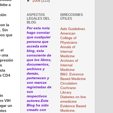
►
2008
(213)
debe a
ASPECTOS
DIRECCIONES
ción
LEGALES DEL
ÚTILES
BLOG
con la
Por esta nota
Aids Guidelines
. Sin
hago constar
American
ios que
que cualquier
College of
persona que
Physicians
acceda este
Annals of
el
blog, esta
Internal
ó una
consciente de
Medicine
que los libros,
upresión
Archives of
documentos,
Internal
en
archivos y
Medicine
sta
demás,
BMJ. Evicence
de CD4
pertenecen y
Based Medicine
son marcas
Circulation
registradas de
Cochrane
sus
Library
in
respectivos
Diabetes on line
es VIH
autores.Este
emedicine
Blog ha sido
ugar un
Evidence Based
creado con
Medicine.
ntes