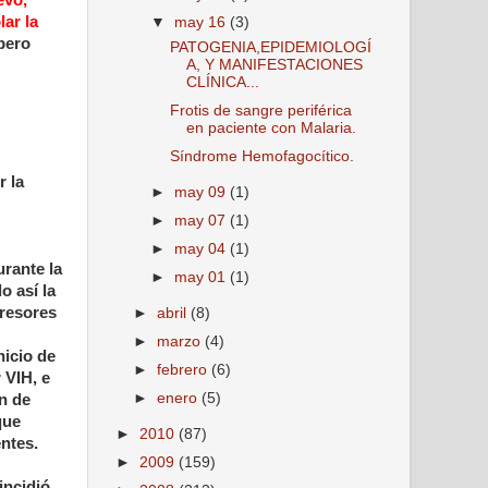
evo,
lar la
▼
may 16
(3)
 pero
PATOGENIA,EPIDEMIOLOGÍ
A, Y MANIFESTACIONES
CLÍNICA...
Frotis de sangre periférica
en paciente con Malaria.
Síndrome Hemofagocítico.
r la
►
may 09
(1)
►
may 07
(1)
►
may 04
(1)
urante la
►
may 01
(1)
o así la
gresores
►
abril
(8)
►
marzo
(4)
nicio de
►
febrero
(6)
 VIH, e
►
enero
(5)
n de
que
►
2010
(87)
ntes.
►
2009
(159)
incidió