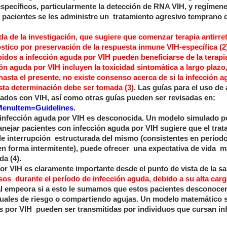
specíficos, particularmente la detección de RNA VIH, y regímen
 pacientes se les administre un
tratamiento agresivo temprano 
a de la investigación, que sugiere que comenzar terapia antirret
stico por preservación de la respuesta inmune VIH-específica (2)
dos a infección aguda por VIH pueden beneficiarse de la terapi
ión aguda por VIH incluyen la toxicidad sintomática a largo plazo,
 hasta el presente, no existe consenso acerca de si la infección 
esta determinación debe ser tomada (3).
Las guías para el uso de
ctados con VIH, así como otras guías pueden ser revisadas en:
x?MenuItem=Guidelines
.
a infección aguda por VIH es desconocida. Un modelo simulado p
ejar pacientes con infección aguda por VIH sugiere que el trat
de interrupción
estructurada del mismo (consistentes en períod
en forma intermitente), puede ofrecer
una expectativa de vida
m
da (4).
por VIH es claramente importante desde el punto de vista de la s
sos
durante el período de infección aguda, debido a su alta carga
ual empeora si a esto le sumamos que estos pacientes desconoce
uales de riesgo o compartiendo agujas. Un modelo matemático 
s por VIH
pueden ser transmitidas por individuos que cursan in