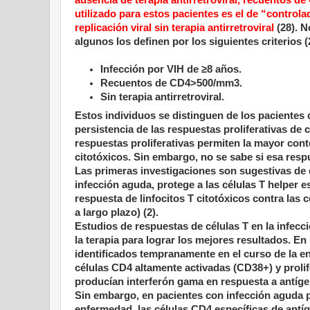
ausencia de terapia antirretroviral, recuentos d
utilizado para estos pacientes es el de “controla
replicación viral sin terapia antirretroviral
(28). N
algunos los definen por los siguientes criterios (
Infección por VIH de ≥8 años.
Recuentos de CD4>500/mm3.
Sin terapia antirretroviral.
Estos individuos se distinguen de los pacientes c
persistencia de las respuestas proliferativas de 
respuestas proliferativas permiten la mayor cont
citotóxicos. Sin embargo, no se sabe si esa resp
Las primeras investigaciones son sugestivas de q
infección aguda, protege a las células T helper e
respuesta de linfocitos T citotóxicos contra las 
a largo plazo) (2).
Estudios de respuestas de células T en la infecc
la terapia para lograr los mejores resultados. E
identificados tempranamente en el curso de la 
células CD4 altamente activadas (CD38+) y proli
producían interferón gama en respuesta a antíge
Sin embargo, en pacientes con infección aguda p
enfermedad, las células CD4 específicas de antí