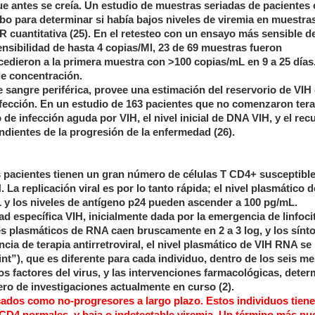
e antes se creía. Un estudio de muestras seriadas de pacientes
bo para determinar si había bajos niveles de viremia en muestra
R cuantitativa (25). En el retesteo con un ensayo más sensible 
ensibilidad de hasta 4 copias/Ml, 23 de 69 muestras fueron
cedieron a la primera muestra con >100 copias/mL en
9 a
25 días
 de concentración.
sangre periférica, provee una estimación del reservorio de VIH c
fección. En un estudio de 163 pacientes que no comenzaron tera
 de infección aguda por VIH, el nivel inicial de DNA VIH, y el rec
ndientes de la progresión de la enfermedad (26).
os pacientes tienen un gran número de células T CD4+ susceptible
. La replicación viral es por lo tanto rápida; el nivel plasmático
 y los niveles de antígeno p24 pueden ascender a 100 pg/mL.
 específica VIH, inicialmente dada por la emergencia de linfoci
eles plasmáticos de RNA caen bruscamente en
2 a
3 log, y los sínt
ia de terapia antirretroviral, el nivel plasmático de VIH RNA se
int”), que es diferente para cada individuo, dentro de los seis me
os factores del virus, y las intervenciones farmacológicas, dete
ero de investigaciones actualmente en curso (2).
cados como no-progresores a largo plazo. Estos individuos tiene