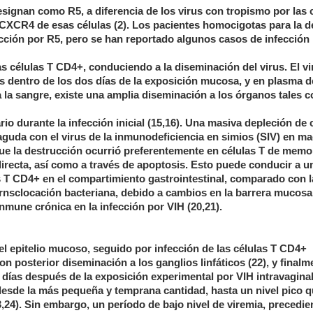
ignan como R5, a diferencia de los virus con tropismo por las c
CXCR4 de esas células (2). Los pacientes homocigotas para la d
ección por R5, pero se han reportado algunos casos de infección
as células T CD4+, conduciendo a la diseminación del virus. El v
les dentro de los dos días de la exposición mucosa, y en plasma 
 a la sangre, existe una amplia diseminación a los órganos tales 
o durante la infección inicial (15,16). Una masiva depleción de 
guda con el virus de la inmunodeficiencia en simios (SIV) en m
e la destrucción ocurrió preferentemente en células T de memo
irecta, así como a través de apoptosis. Esto puede conducir a u
 T CD4+ en el compartimiento gastrointestinal, comparado con l
 trnsclocación bacteriana, debido a cambios en la barrera mucosa
 inmune crónica en la infección por VIH (20,21).
el epitelio mucoso, seguido por infección de las células T CD4+
 posterior diseminación a los ganglios linfáticos (22), y finalm
días después de la exposición experimental por VIH intravaginal
sde la más pequeña y temprana cantidad, hasta un nivel pico 
24). Sin embargo, un período de bajo nivel de viremia, precedie