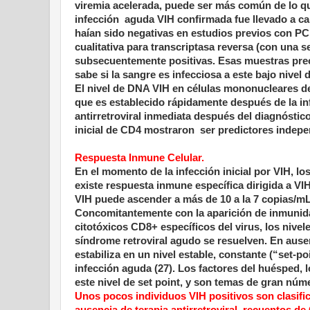
viremia acelerada, puede ser más común de lo qu
infección
aguda VIH confirmada fue llevado a ca
haían sido negativas en estudios previos con PC
cualitativa para transcriptasa reversa (con una s
subsecuentemente positivas. Esas muestras pre
sabe si la sangre es infecciosa a este bajo nivel
El nivel de DNA VIH en células mononucleares de 
que es establecido rápidamente después de la in
antirretroviral inmediata después del diagnóstico
inicial de CD4 mostraron
ser predictores indepe
Respuesta Inmune Celular.
En el momento de la infección inicial por VIH, l
existe respuesta inmune específica dirigida a VIH
VIH puede ascender a más de
10 a
la 7 copias/mL
Concomitantemente con la aparición de inmunidad
citotóxicos CD8+ específicos del virus, los niv
síndrome retroviral agudo se resuelven. En ausenc
estabiliza en un nivel estable, constante (“set-po
infección aguda (27). Los factores del huésped, l
este nivel de set point, y son temas de gran núm
Unos pocos individuos VIH positivos son clasifi