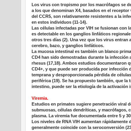
Los virus con tropismo por los macrófagos se des
a los que denominan X4, basados en el receptor 
del CCR5, son relativamente resistentes a la inf
en estos individuos (11-14).
Las células infectadas por VIH se fusionan con l
es detectable en los ganglios linfáticos regiona
otros tres días (2). Una vez que los virus entran
cerebro, bazo, y ganglios linfáticos.
La mucosa intestinal es también un blanco primari
CD4 han sido demostradas durante la infección a
rhesus (17,18). Ambos estudios documentaron qu
CD4+, y que puede ser producida por infección d
temprana y desproporcionada pérdida de células
periférica (19). Se ha propuesto también, que la
intestino, puede ser la etiología de la activación
Viremia.
Estudios en primates sugiere penetración viral d
submuosas, células dendríticas, y macrófagos, con
plasma. La viremia fue documentada entre 5 y 30 
Los niveles de RNA VIH aumentan rápidamente de
generalmente coincide con la seroconversión (23,