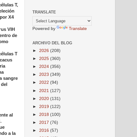
élulas T,
eleción
TRANSLATE
 por X4
Powered by
Translate
irus VIH
dentro de
como
ARCHIVO DEL BLOG
►
2026
(208)
células T
►
2025
(360)
acacus
ria
►
2024
(356)
na
►
2023
(349)
a sangre
►
2022
(94)
 del
►
2021
(127)
►
2020
(131)
►
2019
(122)
►
2018
(100)
ente al
.
►
2017
(76)
que
►
2016
(57)
ndo a la