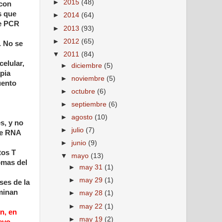
►
2015
(48)
 con
s que
►
2014
(64)
de PCR
►
2013
(93)
►
2012
(65)
. No se
▼
2011
(84)
elular,
►
diciembre
(5)
pia
►
noviembre
(5)
uento
►
octubre
(6)
►
septiembre
(6)
►
agosto
(10)
s, y no
►
julio
(7)
 de RNA
►
junio
(9)
tos T
▼
mayo
(13)
omas del
►
may 31
(1)
►
may 29
(1)
ses de la
rminan
►
may 28
(1)
►
may 22
(1)
n, en
►
may 19
(2)