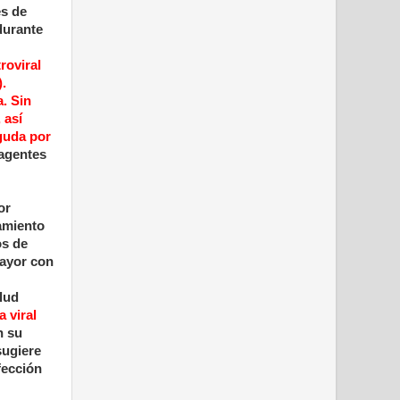
es de
durante
roviral
.
a.
Sin
 así
aguda por
 agentes
or
amiento
os de
ayor con
alud
 viral
n su
sugiere
fección