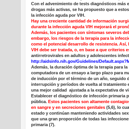
Con el advenimiento de tests diagnósticos más e
drogas más activas, se ha propuesto que a estos
la infección aguda por VIH.
Hay una creciente cantidad de información surgid
durante la infección aguda VIH mejorará el pronó
Además, los pacientes con síntomas severos debi
embargo, los riesgos de la terapia para la infecc
como el potencial desarrollo de resistencia. Así,
VIH debe ser tratada, o, en base a que criterios 
antirretrovirales en adultos y adolescentes infe
http://aidsinfo.nih.gov/Guidelines/Default.asp
Además, la duración óptima de la terapia para l
computadora de un ensayo a largo plazo para man
de inducción por el término de un año, seguido 
interrupción y períodos de vuelta al tratamiento 
una mejor calidad
ajustada a la expectativa de vi
Establecer el diagnóstico de infección primaria 
pública.
Estos pacientes son altamente contagio
en sangre y en secreciones genitales
(5,6), lo c
estado y continúan manteniendo actividades sex
que una gran proporción de todas las infeccione
primaria (7).