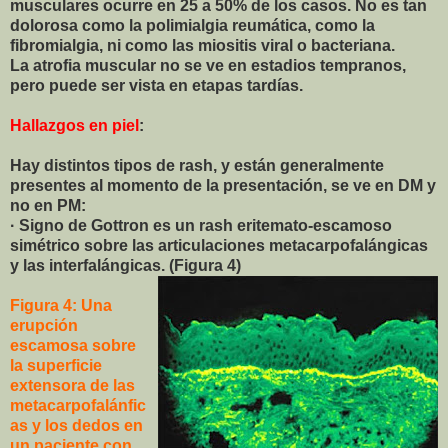
musculares ocurre en 25 a 50% de los casos. No es tan
dolorosa como la polimialgia reumática, como la
fibromialgia, ni como las miositis viral o bacteriana.
La atrofia muscular no se ve en estadios tempranos,
pero puede ser vista en etapas tardías.
Hallazgos en piel
:
Hay distintos tipos de rash, y están generalmente
presentes al momento de la presentación, se ve en DM y
no en PM:
· Signo de Gottron es un rash eritemato-escamoso
simétrico sobre las articulaciones metacarpofalángicas
y las interfalángicas. (Figura 4)
Figura 4: Una
erupción
escamosa sobre
la superficie
extensora de las
metacarpofalánfic
as y los dedos en
un paciente con