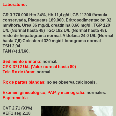
Laboratorio
:
GR 3.770.000 Hto 34%, Hb 11,4 g/dl, GB 11300 fórmula
conservada, Plaquetas 189.000. Eritrosedimentación 32
mm/hora. Urea 36 mg/dl, creatinina 0,60 mg/dl. TGP 120
U/L (Normal hasta 48) TGO 182 U/L (Normal hasta 48),
resto de hepatograma normal. Aldolasa 24,0 U/L (Normal
hasta 7,6) Colesterol 320 mg/dl. Ionograma normal.
TSH 2,94.
FAN (+) 1/160.
Sedimento urinario:
normal.
CPK 3712 U/L (Valor normal hasta 80)
Tele Rx de tórax
: normal.
Rx de partes blandas
: no se observa calcinosis.
Examen ginecológico, PAP, y mamografía:
normales.
Espirometría
:
CVF 2,71 (93%)
VEF1 seg 2,18