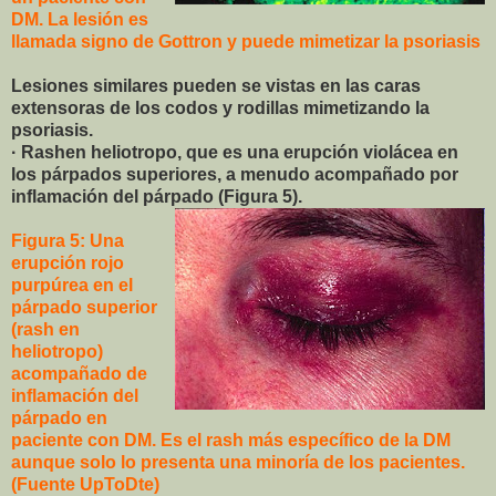
DM. La lesión es
llamada signo de Gottron y puede mimetizar la psoriasis
Lesiones similares pueden se vistas en las caras
extensoras de los codos y rodillas mimetizando la
psoriasis.
· Rashen heliotropo, que es una erupción violácea en
los párpados superiores, a menudo acompañado por
inflamación del párpado (Figura 5).
Figura 5: Una
erupción rojo
purpúrea en el
párpado superior
(rash en
heliotropo)
acompañado de
inflamación del
párpado en
paciente con DM. Es el rash más específico de la DM
aunque solo lo presenta una minoría de los pacientes.
(Fuente UpToDte)