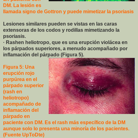
DM. La lesión es
llamada signo de Gottron y puede mimetizar la psoriasis
Lesiones similares pueden se vistas en las caras
extensoras de los codos y rodillas mimetizando la
psoriasis.
· Rashen heliotropo, que es una erupción violácea en
los párpados superiores, a menudo acompañado por
inflamación del párpado (Figura 5).
Figura 5: Una
erupción rojo
purpúrea en el
párpado superior
(rash en
heliotropo)
acompañado de
inflamación del
párpado en
paciente con DM. Es el rash más específico de la DM
aunque solo lo presenta una minoría de los pacientes.
(Fuente UpToDte)