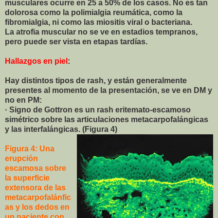
musculares ocurre en 25 a 50% de los casos. No es tan
dolorosa como la polimialgia reumática, como la
fibromialgia, ni como las miositis viral o bacteriana.
La atrofia muscular no se ve en estadios tempranos,
pero puede ser vista en etapas tardías.
Hallazgos en piel
:
Hay distintos tipos de rash, y están generalmente
presentes al momento de la presentación, se ve en DM y
no en PM:
· Signo de Gottron es un rash eritemato-escamoso
simétrico sobre las articulaciones metacarpofalángicas
y las interfalángicas. (Figura 4)
Figura 4: Una
erupción
escamosa sobre
la superficie
extensora de las
metacarpofalánfic
as y los dedos en
un paciente con