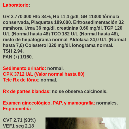
Laboratorio
:
GR 3.770.000 Hto 34%, Hb 11,4 g/dl, GB 11300 fórmula
conservada, Plaquetas 189.000. Eritrosedimentación 32
mm/hora. Urea 36 mg/dl, creatinina 0,60 mg/dl. TGP 120
U/L (Normal hasta 48) TGO 182 U/L (Normal hasta 48),
resto de hepatograma normal. Aldolasa 24,0 U/L (Normal
hasta 7,6) Colesterol 320 mg/dl. Ionograma normal.
TSH 2,94.
FAN (+) 1/160.
Sedimento urinario:
normal.
CPK 3712 U/L (Valor normal hasta 80)
Tele Rx de tórax
: normal.
Rx de partes blandas
: no se observa calcinosis.
Examen ginecológico, PAP, y mamografía:
normales.
Espirometría
:
CVF 2,71 (93%)
VEF1 seg 2,18