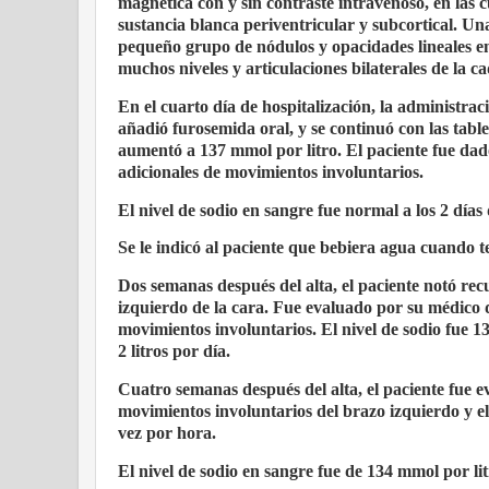
magnética con y sin contraste intravenoso, en las 
sustancia blanca periventricular y subcortical. U
pequeño grupo de nódulos y opacidades lineales e
muchos niveles y articulaciones bilaterales de la c
En el cuarto día de hospitalización, la administrac
añadió furosemida oral, y se continuó con las tablet
aumentó a 137 mmol por litro. El paciente fue dado
adicionales de movimientos involuntarios.
El nivel de sodio en sangre fue normal a los 2 días
Se le indicó al paciente que bebiera agua cuando ten
Dos semanas después del alta, el paciente notó rec
izquierdo de la cara. Fue evaluado por su médico 
movimientos involuntarios. El nivel de sodio fue 13
2 litros por día.
Cuatro semanas después del alta, el paciente fue ev
movimientos involuntarios del brazo izquierdo y e
vez por hora.
El nivel de sodio en sangre fue de 134 mmol por lit