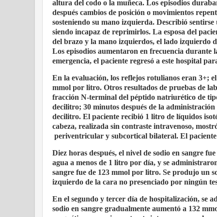
altura del codo o la muñeca. Los episodios duraba
después cambios de posición o movimientos repent
sosteniendo su mano izquierda. Describió sentirse
siendo incapaz de reprimirlos. La esposa del paci
del brazo y la mano izquierdos, el lado izquierdo 
Los episodios aumentaron en frecuencia durante la
emergencia, el paciente regresó a este hospital par
En la evaluación, los reflejos rotulianos eran 3+; e
mmol por litro. Otros resultados de pruebas de la
fracción N-terminal del péptido natriurético de tip
decilitro; 30 minutos después de la administración 
decilitro. El paciente recibió 1 litro de líquidos 
cabeza, realizada sin contraste intravenoso, mostró
periventricular y subcortical bilateral. El pacient
Diez horas después, el nivel de sodio en sangre fue 
agua a menos de 1 litro por día, y se administraron
sangre fue de 123 mmol por litro. Se produjo un so
izquierdo de la cara no presenciado por ningún tes
En el segundo y tercer día de hospitalización, se a
sodio en sangre gradualmente aumentó a 132 mmol 