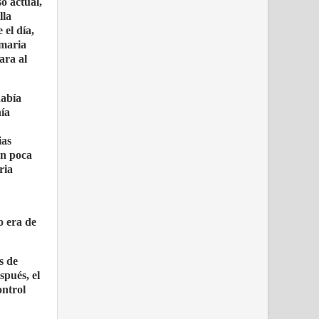
o actual,
lla
 el día,
imaria
ara al
había
nía
ias
on poca
ria
o era de
s de
spués, el
ontrol