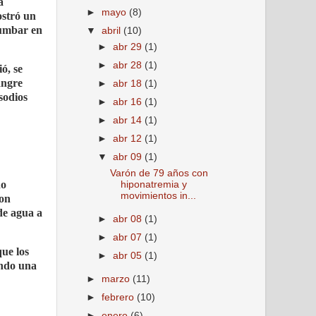
a
►
mayo
(8)
ostró un
lumbar en
▼
abril
(10)
►
abr 29
(1)
►
abr 28
(1)
ó, se
angre
►
abr 18
(1)
sodios
►
abr 16
(1)
►
abr 14
(1)
►
abr 12
(1)
▼
abr 09
(1)
Varón de 79 años con
do
hiponatremia y
movimientos in...
ron
 de agua a
►
abr 08
(1)
►
abr 07
(1)
que los
►
abr 05
(1)
endo una
►
marzo
(11)
►
febrero
(10)
►
enero
(6)