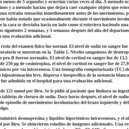
n menos de 5 segundos y ocurrían varias veces al día. A menudo o
inos y a menudo hacían que dejara caer cualquier objeto que estu
 una extraña sensación inmediatamente antes de los movimientos, 
ente había notado que ocasionalmente durante el movimiento invol
de la cara se desviaba hacia un lado como si estuviera haciendo un
s siguientes 2 semanas, y 3 semanas después del alta del departam
a una evaluación adicional.
l resto del examen físico fue normal. El nivel de sodio en sangre fue
boratorio se muestran en la
Tabla 1. Niveles sanguíneos de tirotrop
o pro-B fueron normales. El nivel de cortisol en sangre fue de 13,5
de 250 μg de cosintropina, el nivel de cortisol en sangre fue de 27,
isotónicos por vía intravenosa. Una tomografía computarizada (TC) de
 hipoatenuación leve, dispersa e inespecífica de la sustancia blanca
e fue admitido en el hospital para una evaluación adicional.
de 121 mmol por litro. Se le pidió al paciente que limitara su inges
 tabletas de cloruro de sodio. Doce horas después, el nivel de sodio
lo episodio de movimientos involuntarios del brazo izquierdo y del
tigo.
dministró desmopresina y líquidos hipertónicos intravenosos, y el ni
por litro. Se obtuvieron estudios de imágenes adicionales. Una r