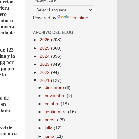
TRANSLATE
currían
viera
pero
Powered by
Translate
untario
a mueca.
ARCHIVO DEL BLOG
ento de
►
2026
(208)
►
2025
(360)
 de 123
ina y la
►
2024
(356)
 μg por
►
2023
(349)
9 μg por
►
2022
(94)
 la
▼
2021
(127)
►
diciembre
(8)
►
noviembre
(9)
ta de
 en
►
octubre
(18)
 lado
►
septiembre
(16)
►
agosto
(8)
vel de
►
julio
(12)
esonancia
►
junio
(11)