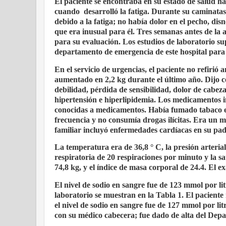
El paciente se encontraba en su estado de salud ha
cuando
desarrolló la fatiga. Durante su caminata
debido a la fatiga; no había dolor en el pecho, dis
que era inusual para él. Tres semanas antes de la 
para su evaluación. Los estudios de laboratorio s
departamento de emergencia de este hospital para 
En el servicio de urgencias, el paciente no refiri
aumentado en 2,2 kg durante el último año. Dijo c
debilidad, pérdida de sensibilidad, dolor de cabez
hipertensión e hiperlipidemia. Los medicamentos inc
conocidas a medicamentos. Había fumado tabaco en
frecuencia y no consumía drogas ilícitas. Era un m
familiar incluyó enfermedades cardíacas en su pa
La temperatura era de 36,8 ° C, la presión arteria
respiratoria de 20 respiraciones por minuto y la 
74,8 kg, y el índice de masa corporal de 24.4. El e
El nivel de sodio en sangre fue de 123 mmol por lit
laboratorio se muestran en la Tabla 1. El paciente 
el nivel de sodio en sangre fue de 127 mmol por lit
con su médico cabecera; fue dado de alta del De