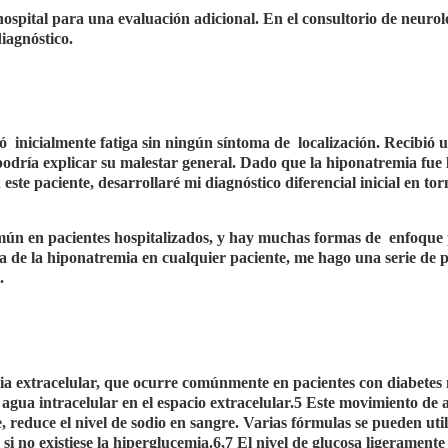
hospital para una evaluación adicional. En el consultorio de neurolo
iagnóstico.
tó
inicialmente fatiga sin ningún síntoma de
localización. Recibió 
odría explicar su malestar general. Dado que la hiponatremia fue 
te paciente, desarrollaré mi diagnóstico diferencial inicial en tor
omún en pacientes hospitalizados, y hay muchas formas de
enfoque 
a de la hiponatremia en cualquier paciente, me hago una serie de 
.
ia extracelular, que ocurre comúnmente en pacientes con diabetes
agua intracelular en el espacio extracelular.5 Este movimiento de
, reduce el nivel de sodio en sangre. Varias fórmulas se pueden util
 si no existiese la hiperglucemia.6,7 El nivel de glucosa ligeramente