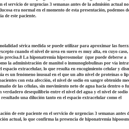
n el servicio de urgencias 3 semanas antes de la admisión actual no
 glucosa era normal en el momento de esta presentación, podemos d
a de este paciente.
molalidad sérica medida se puede utilizar para aproximar las fuer
 excepto cuando el nivel de urea en suero es muy alta, en cuyo caso, 
ás precisa.8 La hiponatremia hiperosmolar
(que puede deberse a
omo la administración de manitol o inmunoglobulinas por vía intra
el espacio extracelular, lo que resulta en encogimiento celular y di
a es un fenómeno inusual en el que un alto nivel de proteínas o líp
pacientes con esta afección, el nivel de sodio en sangre obtenido me
tamaño de las células, sin movimiento neto de agua hacia dentro o f
 verdadero desequilibrio entre el nivel del agua y el nivel de sodio
resultado una dilución tanto en el espacio extracelular como el
ción de este paciente en el servicio de urgencias 3 semanas antes d
ación actual, lo que confirma la presencia de hiponatremia hipoosm