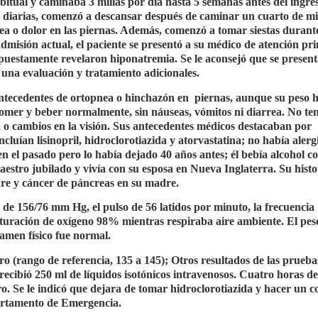
bitual y caminaba 3 millas por día hasta 5 semanas antes del ingres
s diarias, comenzó a descansar después de caminar un cuarto de mi
nea o dolor en las piernas. Además, comenzó a tomar siestas durante
admisión actual, el paciente se presentó a su médico de atención pr
upuestamente revelaron hiponatremia. Se le aconsejó que se present
una evaluación y tratamiento adicionales.
ó antecedentes de ortopnea o hinchazón en
piernas, aunque su peso 
omer y beber normalmente, sin náuseas, vómitos ni diarrea. No te
a o cambios en la visión. Sus antecedentes médicos destacaban por
luían lisinopril, hidroclorotiazida y atorvastatina; no había alerg
 el pasado pero lo había dejado 40 años antes; él bebía alcohol c
aestro jubilado y vivía con su esposa en Nueva Inglaterra. Su histo
dre y cáncer de páncreas en su madre.
l de 156/76 mm Hg, el pulso de 56 latidos por minuto, la frecuencia
saturación de oxígeno 98% mientras respiraba aire ambiente. El pes
xamen físico fue normal.
ro (rango de referencia, 135 a 145); Otros resultados de las prueba
recibió 250 ml de líquidos isotónicos intravenosos. Cuatro horas de
ro. Se le indicó que dejara de tomar hidroclorotiazida y hacer un c
partamento de Emergencia.