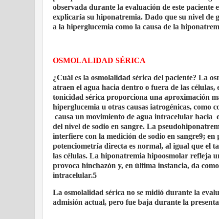
observada durante la evaluación de este paciente e
explicaría su hiponatremia. Dado que su nivel de
a la hiperglucemia como la causa de la hiponatremi
OSMOLALIDAD SÉRICA
¿Cuál es la osmolalidad sérica del paciente? La os
atraen el agua hacia dentro o fuera de las células,
tonicidad sérica proporciona una aproximación m
hiperglucemia u otras causas iatrogénicas, como c
causa un movimiento de agua intracelular hacia
del nivel de sodio en sangre. La pseudohiponatremi
interfiere con la medición de sodio en sangre9; en 
potenciometría directa es normal, al igual que el 
las células. La hiponatremia hipoosmolar refleja un
provoca hinchazón y, en última instancia, da como 
intracelular.5
La osmolalidad sérica no se midió durante la evalua
admisión actual, pero fue baja durante la present