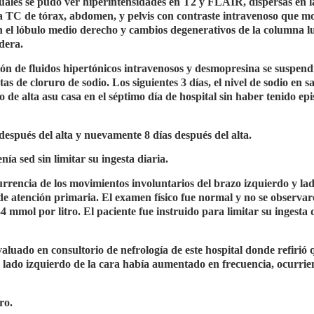
cuales se pudo ver hiperintensidades en T2 y FLAIR, dispersas en l
na TC de tórax, abdomen, y pelvis con contraste intravenoso que m
n el lóbulo medio derecho y cambios degenerativos de la columna 
adera.
ión de fluidos hipertónicos intravenosos y desmopresina se suspendi
as de cloruro de sodio. Los siguientes 3 días, el nivel de sodio en s
 de alta asu casa en el séptimo día de hospital sin haber tenido epi
 después del alta y nuevamente 8 días después del alta.
ía sed sin limitar su ingesta diaria.
urrencia de los movimientos involuntarios del brazo izquierdo y la
de atención primaria. El examen físico fue normal y no se observa
4 mmol por litro. El paciente fue instruido para limitar su ingesta
aluado en consultorio de nefrología de este hospital donde refirió 
l lado izquierdo de la cara había aumentado en frecuencia, ocurri
ro.